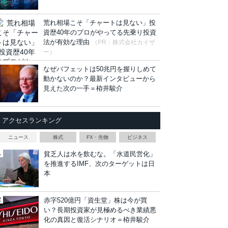
荒れ相場こそ「チャートは見ない」投
資歴40年のプロがやってる先乗り投資
法が有効な理由
（PR：株式会社カイザ
ー）
なぜバフェットは50兆円を握りしめて
動かないのか？最新インタビューから
見えた次の一手＝栫井駿介
アクセスランキング
ニュース
株式
FX・先物
ビジネス
貧乏人は水を飲むな。「水道民営化」
を推進するIMF、次のターゲットは日
本
赤字520億円「資生堂」株は今が買
い？長期投資家が見極めるべき業績悪
化の真因と復活シナリオ＝栫井駿介