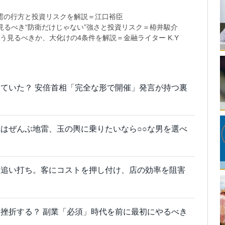
需の行方と投資リスクを解説＝江口裕臣
るべき“防衛だけじゃない”強さと投資リスク＝栫井駿介
う見るべきか、大化けの4条件を解説＝金融ライター K.Y
ていた？ 安倍首相「完全な形で開催」発言が持つ裏
はぜんぶ地雷、玉の輿に乗りたいなら○○な男を選べ
に追い打ち。客にコストを押し付け、店の効率を阻害
挫折する？ 副業「必須」時代を前に最初にやるべき