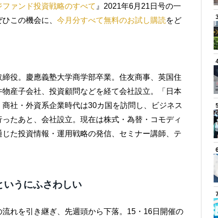
ジファンド投資戦略のすべて
』2021年6月21日号の一
ぜひこの機会に、
今月分すべて無料のお試し購読
をど
取締役。慶應義塾大学商学部卒業。住友商事、英国住
井物産子会社、投資顧問などを経て会社設立。「日本
商社・外資系企業時代は30カ国を訪問し、ビジネス
行ったあと、会社設立。現在は株式・為替・コモディ
通じた投資情報・運用戦略の発信、セミナー講師、テ
というにふさわしい
流れを引き継ぎ、先週頭から下落。15・16日開催の