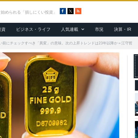
F
X
R
ぐ始められる「損しにくい投資」
a
S
c
S
投資
ビジネス・ライフ
人気連載
市況
決算・IR
e
b
o
い前にチェックすべき「異変」の意味。次の上昇トレンドは23年以降か＝江守哲
o
k