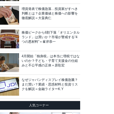
増資発表で株価急落…投資家がすべき
判断とは？企業価値と株価への影響を
徹底解説＝大畠典仁
株価ピークから6割下落「オリエンタル
ランド」は買いか？市場が警戒する“4
つの悪材料”＝峯岸恭一
4月開始「独身税」は本当に増税ではな
いのか？子ども・子育て支援金の仕組
みと不公平感の正体＝原彰宏
なぜジャパンディスプレイ株価急騰？
まだ買い？業績・思惑材料と投資リス
クを解説＝金融ライターK.Y
人気コーナー