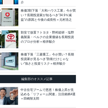
介
株価3割下落「大和ハウス工業」今が買
い？長期投資家が知るべき“34.9％減
益”の原因と今後の成長性＝元村浩之
割安で放置？トヨタ・野村総研・塩野
義製薬・ベルクの企業価値を長期投資
のプロが分析＝栫井駿介
株価下落「三菱重工」今が買い？長期
投資家が見るべき“防衛だけじゃな
い”強さと投資リスク＝栫井駿介
編集部のオススメ記事
中古住宅ブームで恩恵！株価上昇が見
込める「リフォーム関連」注目銘柄4選
＝田嶋智太郎