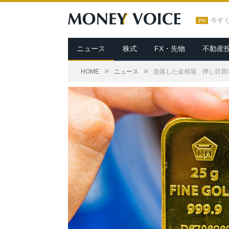
今す
PR
ニュース
株式
FX・先物
不動産
»
»
HOME
ニュース
急落した金相場、押し目買