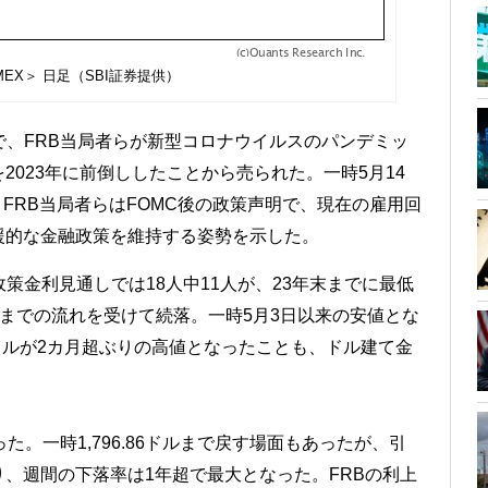
OMEX＞ 日足（SBI証券提供）
で、FRB当局者らが新型コロナウイルスのパンデミッ
023年に前倒ししたことから売られた。一時5月14
た。FRB当局者らはFOMC後の政策声明で、現在の雇用回
援的な金融政策を維持する姿勢を示した。
策金利見通しでは18人中11人が、23年末までに最低
前日までの流れを受けて続落。一時5月3日以来の安値とな
け、ドルが2カ月超ぶりの高値となったことも、ドル建て金
た。一時1,796.86ドルまで戻す場面もあったが、引
となり、週間の下落率は1年超で最大となった。FRBの利上