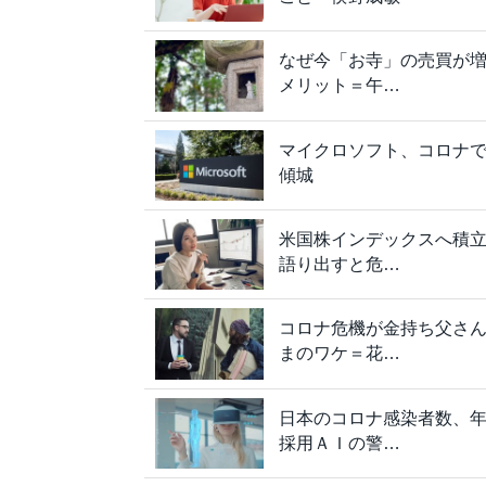
なぜ今「お寺」の売買が
メリット＝午…
マイクロソフト、コロナ
傾城
米国株インデックスへ積
語り出すと危…
コロナ危機が金持ち父さ
まのワケ＝花…
日本のコロナ感染者数、年
採用ＡＩの警…