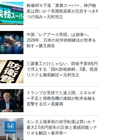
株価40％下落「業務スーパー」神戸物
産は買いか？長期投資家が注目すべき4
つの強み＝元村浩之
中国「レアアース帝国」は崩壊へ。
2029年、日本の化学的精錬法が世界を
制す＝勝又壽良
三菱重工だけじゃない、防衛予算9兆円
で浮上する「隠れ防衛銘柄」3選。投資
リスクも徹底解説＝元村浩之
トランプが見捨てた途上国。エネルギ
ー不足と債務危機の連鎖が欧米金融を
直撃する日＝斎藤満
ホンダ上場来初の赤字転落は買いか？
最大2.5兆円損失の正体と業績回復シナ
リオを解説＝峯岸恭一