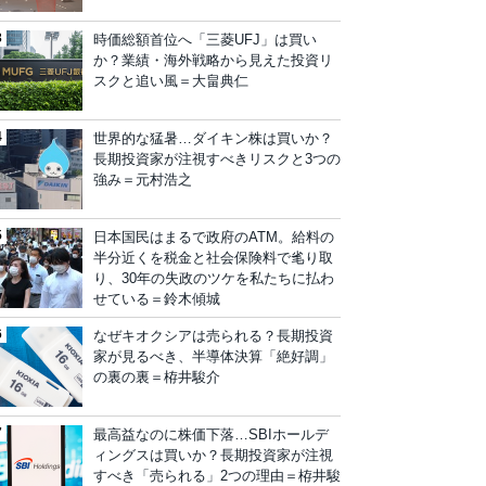
時価総額首位へ「三菱UFJ」は買い
か？業績・海外戦略から見えた投資リ
スクと追い風＝大畠典仁
世界的な猛暑…ダイキン株は買いか？
長期投資家が注視すべきリスクと3つの
強み＝元村浩之
日本国民はまるで政府のATM。給料の
半分近くを税金と社会保険料で毟り取
り、30年の失政のツケを私たちに払わ
せている＝鈴木傾城
なぜキオクシアは売られる？長期投資
家が見るべき、半導体決算「絶好調」
の裏の裏＝栫井駿介
最高益なのに株価下落…SBIホールデ
ィングスは買いか？長期投資家が注視
すべき「売られる」2つの理由＝栫井駿