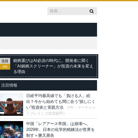
銘柄選びはAI必須の時代に。開発者に聞く
注目
「AI銘柄スクリーナー」が投資の未来を変え
PR
る理由
注目情報
日経平均最高値でも「負ける人」続
出？今から始めても間に合う“損しにく
い”投資術と実践方法
（PR：マーチャン
トブレインズ投資顧問）
中国「レアアース帝国」は崩壊へ。
2029年、日本の化学的精錬法が世界を
制す＝勝又壽良