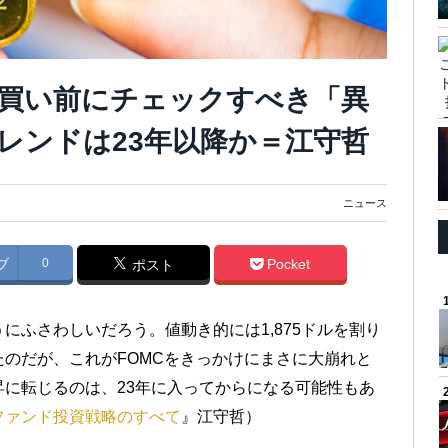
買い前にチェックすべき「異
レンドは23年以降か＝江守哲
ニュース
ブ
0
Pocket
ポスト
にふさわしいだろう。値動き的には1,875ドルを割り
のだが、これがFOMCをきっかけにまさに大崩れと
に転じるのは、23年に入ってからになる可能性もあ
ファンド投資戦略のすべて
』江守哲）