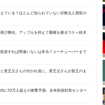
増えている？ほとんど知られていない宗教法人買収の
で再び脚光。アップルを抑えて覇権を握るワケ＝鈴木
立投資すれば間違いないは本当？ユーチューバーまで
んと貧乏父さんの分かれ道に。貧乏父さんが貧乏のま
内に53万人超えの衝撃予測。全米疾病対策センター