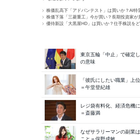
株価乱高下「アドバンテスト」は買いか？AI特
株価下落「三菱重工」今が買い？長期投資家が見
優待新設「大黒屋HD」は買いか？仕手株説をど
東京五輪「中止」で確定し
の意味
「彼氏にしたい職業」上位
＝午堂登紀雄
レジ袋有料化、経済危機
＝斎藤満
なぜサラリーマンの副業は
こと＝俣野成敏