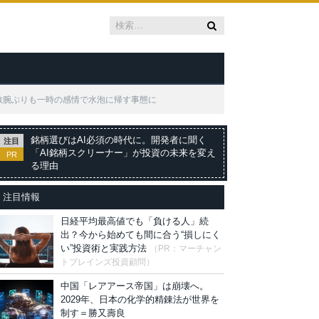
敏腕ぶりも一時の感情で水泡に帰す事態に
銘柄選びはAI必須の時代に。開発者に聞く
注目
「AI銘柄スクリーナー」が投資の未来を変え
PR
る理由
注目情報
日経平均最高値でも「負ける人」続
出？今から始めても間に合う“損しにく
い”投資術と実践方法
（PR：マーチャン
トブレインズ投資顧問）
中国「レアアース帝国」は崩壊へ。
2029年、日本の化学的精錬法が世界を
制す＝勝又壽良