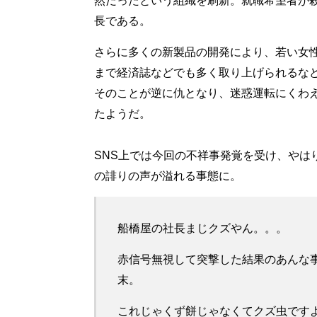
然だったという組織を刷新。就職希望者が
長である。
さらに多くの新製品の開発により、若い女
まで経済誌などでも多く取り上げられるな
そのことが逆に仇となり、迷惑運転にくわ
たようだ。
SNS上では今回の不祥事発覚を受け、やは
の誹りの声が溢れる事態に。
船橋屋の社長まじクズやん。。。
赤信号無視して突撃した結果のあんな
末。
これじゃくず餅じゃなくてクズ虫ですよ