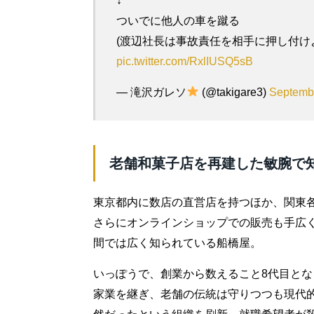
↓
ついでに他人の車を蹴る
(渡辺社長は事故責任を相手に押し付け
pic.twitter.com/RxlIUSQ5sB
— 滝沢ガレソ
(@takigare3)
Septemb
老舗和菓子店を再建した敏腕で
東京都内に数店の直営店を持つほか、関東
さらにオンラインショップでの販売も手広
間では広く知られている船橋屋。
いっぽうで、創業から数えること8代目と
家業を継ぎ、老舗の伝統は守りつつも現代