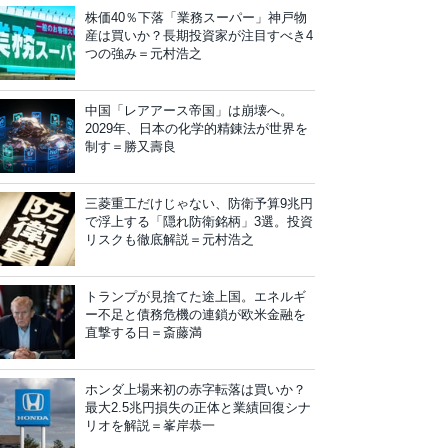
株価40％下落「業務スーパー」神戸物
産は買いか？長期投資家が注目すべき4
つの強み＝元村浩之
中国「レアアース帝国」は崩壊へ。
2029年、日本の化学的精錬法が世界を
制す＝勝又壽良
三菱重工だけじゃない、防衛予算9兆円
で浮上する「隠れ防衛銘柄」3選。投資
リスクも徹底解説＝元村浩之
トランプが見捨てた途上国。エネルギ
ー不足と債務危機の連鎖が欧米金融を
直撃する日＝斎藤満
ホンダ上場来初の赤字転落は買いか？
最大2.5兆円損失の正体と業績回復シナ
リオを解説＝峯岸恭一