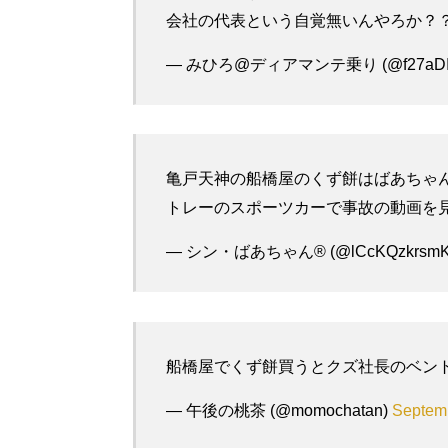
会社の代表という自覚無いんやろか？
— みひろ@ディアマンテ乗り (@f27aDI
亀戸天神の船橋屋のくず餅はばあちゃ
トレーのスポーツカーで事故の動画を
— シン・ばあちゃん®︎ (@lCcKQzkrsm
船橋屋でくず餅買うとクズ社長のベン
— 午後の桃茶 (@momochatan)
Septemb