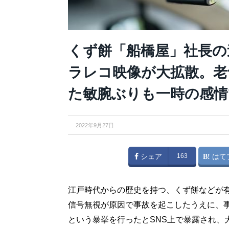
くず餅「船橋屋」社長の
ラレコ映像が大拡散。老
た敏腕ぶりも一時の感情
2022年9月27日
シェア
163
はて
江戸時代からの歴史を持つ、くず餅などが
信号無視が原因で事故を起こしたうえに、
という暴挙を行ったとSNS上で暴露され、