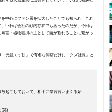
殺到する人気企業に成長させたという、いわば敏腕社
性を中心にファン層を拡大したことでも知られ、これ
ど、いわば会社の顔的存在でもあったのだが、今回は
え暴言・器物破損の主として面が割れることに繋がっ
り「元祖くず餅」で有名な同店だけに「クズ社長」と
事故起こしておいて、相手に暴言言いまくる始
(笑)