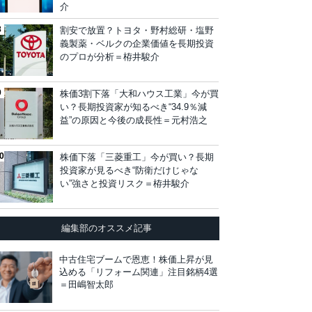
介
割安で放置？トヨタ・野村総研・塩野
義製薬・ベルクの企業価値を長期投資
のプロが分析＝栫井駿介
株価3割下落「大和ハウス工業」今が買
い？長期投資家が知るべき“34.9％減
益”の原因と今後の成長性＝元村浩之
株価下落「三菱重工」今が買い？長期
投資家が見るべき“防衛だけじゃな
い”強さと投資リスク＝栫井駿介
編集部のオススメ記事
中古住宅ブームで恩恵！株価上昇が見
込める「リフォーム関連」注目銘柄4選
＝田嶋智太郎