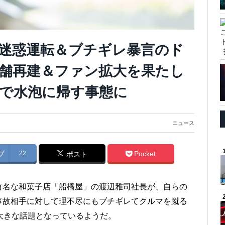
迷惑運転＆ブチギレ暴言のド
舗再建＆ファン拡大を果たし
で水泡に帰す事態に
ニュース
ブ
22
Pocket
ポスト
有名な和菓子店「船橋屋」の渡辺雅司社長が、自らの
事故相手に対して理不尽にもブチギレてクルマを蹴る
大きな話題となっているようだ。