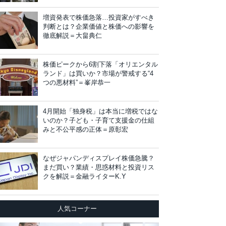
増資発表で株価急落…投資家がすべき
判断とは？企業価値と株価への影響を
徹底解説＝大畠典仁
株価ピークから6割下落「オリエンタル
ランド」は買いか？市場が警戒する“4
つの悪材料”＝峯岸恭一
4月開始「独身税」は本当に増税ではな
いのか？子ども・子育て支援金の仕組
みと不公平感の正体＝原彰宏
なぜジャパンディスプレイ株価急騰？
まだ買い？業績・思惑材料と投資リス
クを解説＝金融ライターK.Y
人気コーナー