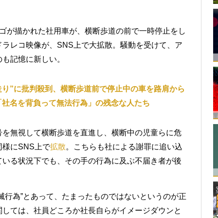
ロゴが描かれた社用車が、横断歩道の前で一時停止をし
ラレコ映像が、SNS上で大拡散。騒動を受けて、ア
のも記憶に新しい。
走り”に批判殺到、横断歩道前で停止中の車を路肩から
「社名を背負って無法行為」の残念な人たち
号を無視して横断歩道を直進し、横断中の児童らに危
様にSNS上で
拡散
。こちらも社による謝罪に追い込
ている状況下でも、その手の行為に及ぶ不届き者が後
滅行為”とあって、たまったものではないというのが正
関しては、社員どころか社長自らがイメージダウンと