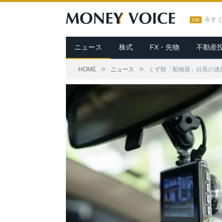
今す
PR
ニュース
株式
FX・先物
不動産
»
»
HOME
ニュース
くず餅「船橋屋」社長の迷