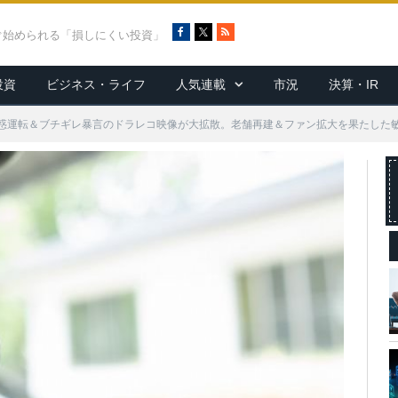
F
X
R
ぐ始められる「損しにくい投資」
a
S
c
S
投資
ビジネス・ライフ
人気連載
市況
決算・IR
e
b
o
惑運転＆ブチギレ暴言のドラレコ映像が大拡散。老舗再建＆ファン拡大を果たした
o
k