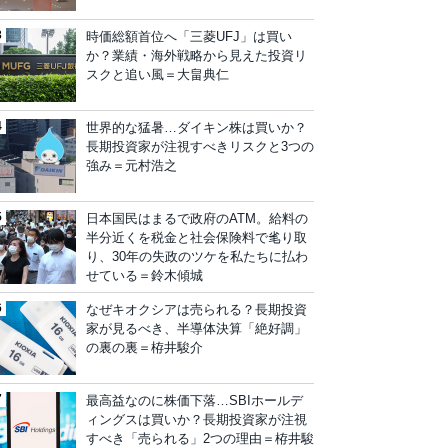
時価総額首位へ「三菱UFJ」は買い
か？業績・海外戦略から見えた投資リ
スクと追い風＝大畠典仁
世界的な猛暑…ダイキン株は買いか？
長期投資家が注視すべきリスクと3つの
強み＝元村浩之
日本国民はまるで政府のATM。給料の
半分近くを税金と社会保険料で毟り取
り、30年の失政のツケを私たちに払わ
せている＝鈴木傾城
なぜキオクシアは売られる？長期投資
家が見るべき、半導体決算「絶好調」
の裏の裏＝栫井駿介
最高益なのに株価下落…SBIホールデ
ィングスは買いか？長期投資家が注視
すべき「売られる」2つの理由＝栫井駿