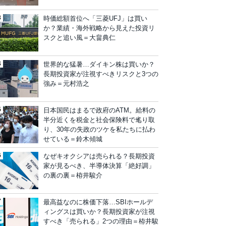
時価総額首位へ「三菱UFJ」は買い
か？業績・海外戦略から見えた投資リ
スクと追い風＝大畠典仁
世界的な猛暑…ダイキン株は買いか？
長期投資家が注視すべきリスクと3つの
強み＝元村浩之
日本国民はまるで政府のATM。給料の
半分近くを税金と社会保険料で毟り取
り、30年の失政のツケを私たちに払わ
せている＝鈴木傾城
なぜキオクシアは売られる？長期投資
家が見るべき、半導体決算「絶好調」
の裏の裏＝栫井駿介
最高益なのに株価下落…SBIホールデ
ィングスは買いか？長期投資家が注視
すべき「売られる」2つの理由＝栫井駿