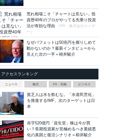
荒れ相場こそ「チャートは見ない」投
資歴40年のプロがやってる先乗り投資
法が有効な理由
（PR：株式会社カイザ
ー）
なぜバフェットは50兆円を握りしめて
動かないのか？最新インタビューから
見えた次の一手＝栫井駿介
アクセスランキング
ニュース
株式
FX・先物
ビジネス
貧乏人は水を飲むな。「水道民営化」
を推進するIMF、次のターゲットは日
本
赤字520億円「資生堂」株は今が買
い？長期投資家が見極めるべき業績悪
化の真因と復活シナリオ＝栫井駿介