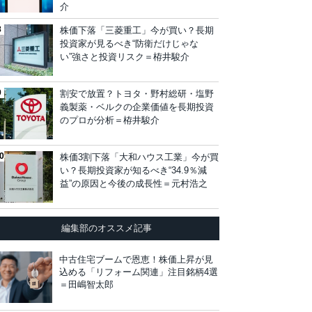
介
株価下落「三菱重工」今が買い？長期
投資家が見るべき“防衛だけじゃな
い”強さと投資リスク＝栫井駿介
割安で放置？トヨタ・野村総研・塩野
義製薬・ベルクの企業価値を長期投資
のプロが分析＝栫井駿介
株価3割下落「大和ハウス工業」今が買
い？長期投資家が知るべき“34.9％減
益”の原因と今後の成長性＝元村浩之
編集部のオススメ記事
中古住宅ブームで恩恵！株価上昇が見
込める「リフォーム関連」注目銘柄4選
＝田嶋智太郎