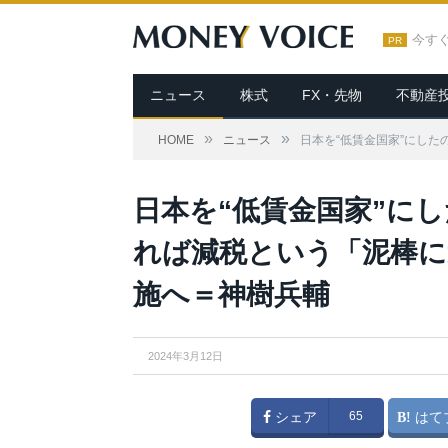
今す
PR
ニュース
株式
FX・先物
不動産
»
»
HOME
ニュース
日本を“低賃金国家”にし
日本を“低賃金国家”に
れば減税という「泥棒に
施へ＝神樹兵輔
2024年3月12日
シェア
65
はて