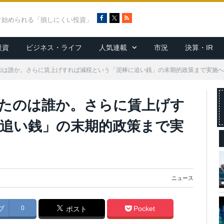
F
X
R
ぐ始められる「損しにくい投資」
a
S
c
S
投資
ビジネス・ライフ
人気連載
市況
決算・IR
e
b
o
たのは誰か。さらに賃上げすれば減税という「泥棒に追い銭」の末期的政策まで実施
o
k
したのは誰か。さらに賃上げす
追い銭」の末期的政策まで実
ニュース
ブ
0
Pocket
ポスト