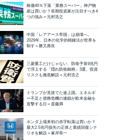
株価40％下落「業務スーパー」神戸物
産は買いか？長期投資家が注目すべき4
つの強み＝元村浩之
中国「レアアース帝国」は崩壊へ。
2029年、日本の化学的精錬法が世界を
制す＝勝又壽良
三菱重工だけじゃない、防衛予算9兆円
で浮上する「隠れ防衛銘柄」3選。投資
リスクも徹底解説＝元村浩之
トランプが見捨てた途上国。エネルギ
ー不足と債務危機の連鎖が欧米金融を
直撃する日＝斎藤満
ホンダ上場来初の赤字転落は買いか？
最大2.5兆円損失の正体と業績回復シナ
リオを解説＝峯岸恭一