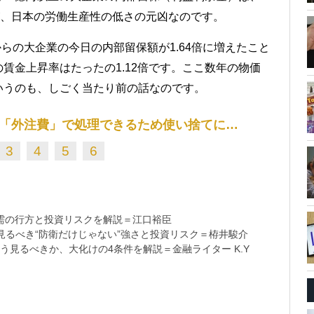
が、日本の労働生産性の低さの元凶なのです。
からの大企業の今日の内部留保額が1.64倍に増えたこと
賃金上昇率はたったの1.12倍です。ここ数年の物価
いうのも、しごく当たり前の話なのです。
「外注費」で処理できるため使い捨てに…
3
4
5
6
需の行方と投資リスクを解説＝江口裕臣
るべき“防衛だけじゃない”強さと投資リスク＝栫井駿介
う見るべきか、大化けの4条件を解説＝金融ライター K.Y