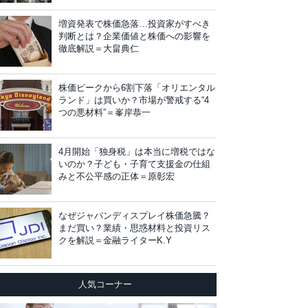
増資発表で株価急落…投資家がすべき
判断とは？企業価値と株価への影響を
徹底解説＝大畠典仁
株価ピークから6割下落「オリエンタル
ランド」は買いか？市場が警戒する“4
つの悪材料”＝峯岸恭一
4月開始「独身税」は本当に増税ではな
いのか？子ども・子育て支援金の仕組
みと不公平感の正体＝原彰宏
なぜジャパンディスプレイ株価急騰？
まだ買い？業績・思惑材料と投資リス
クを解説＝金融ライターK.Y
人気コーナー