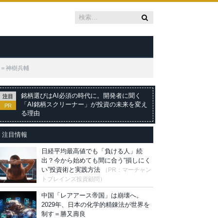
へ＝神樹兵輔
銘柄選びはAI必須の時代に。開発者に聞く
注目
「AI銘柄スクリーナー」が投資の未来を変え
PR
る理由
注目情報
日経平均最高値でも「負ける人」続
出？今から始めても間に合う“損しにく
い”投資術と実践方法
（PR：マーチャン
トブレインズ投資顧問）
中国「レアアース帝国」は崩壊へ。
2029年、日本の化学的精錬法が世界を
制す＝勝又壽良