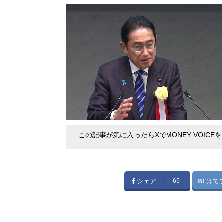
この記事が気に入ったらXでMONEY VOICE
シェア
65
はて