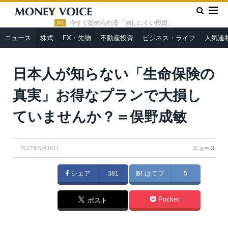
»
»
HOME
ニュース
日本人が知らない「生命保険の真実」お得
なプランで大損していませんか？＝俣野成敏
今すぐ始められる「損しにくい投資」
PR
ニュース
株式
FX・先物
不動産投資
ビジネス・ライフ
人気連
日本人が知らない「生命保険の
真実」お得なプランで大損し
ていませんか？＝俣野成敏
2017年6月18日
ニュース
シェア
381
はてブ
5
Pocket
ポスト