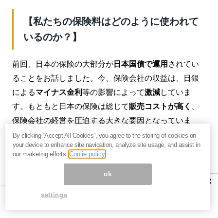
【私たちの保険料はどのように使われて
いるのか？】
前回、日本の保険の大部分が
日本国債で運用
されてい
ることをお話しました。今、保険会社の収益は、日銀
による
マイナス金利
等の影響によって
激減
していま
す。もともと日本の保険は総じて
販売コストが高く
、
保険会社の経営を圧迫する大きな要因となっていま
す。
By clicking “Accept All Cookies”, you agree to the storing of cookies on
your device to enhance site navigation, analyze site usage, and assist in
our marketing efforts.
Coolie policy
保険料を詳しく見ていくと、「
主保険料
」と「
付加保
険料
」の2つの要素に分けられます。たとえば
積立型死
ok
×
亡保険
の場合、「
貯蓄要素
」と「
死亡保障要素
」の
2つ
settings
を合算した部分を主保険料
と言います。