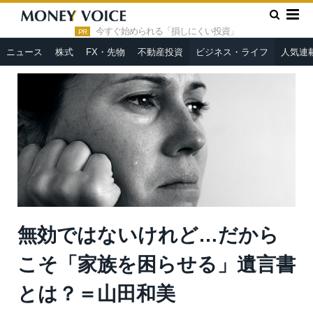
»
»
HOME
ビジネス・ライフ
無効ではないけれど…だからこそ
「家族を困らせる」遺言書とは？＝山田和美
今すぐ始められる「損しにくい投資」
PR
ニュース
株式
FX・先物
不動産投資
ビジネス・ライフ
人気連
無効ではないけれど…だから
こそ「家族を困らせる」遺言書
とは？＝山田和美