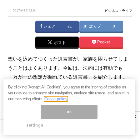
2017年6月18日
ビジネス・ライフ
シェア
21
はてブ
0
Pocket
ポスト
想いを込めてつくった遺言書が、家族を困らせてしま
うことはよくあります。今回は、法的には有効でも
「万が一の想定が漏れている遺言書」を紹介します。
（『
こころをつなぐ、相続のハナシ
』山田和美）
By clicking “Accept All Cookies”, you agree to the storing of cookies on
your device to enhance site navigation, analyze site usage, and assist in
our marketing efforts.
Coolie policy
プロフィール：山田和美（やまだかずみ）
1986年愛知県稲沢市生まれ。行政書士、なごみ行政書
ok
×
士事務所所長。大学では心理学を学び、在学中に行政
settings
書士、ファイナンシャルプランナー、個人情報保護士
等の資格を取得。名古屋市内のコンサルファームに入