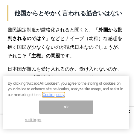
他国からとやかく言われる筋合いはない
難民認定制度が厳格化されると聞くと、「
外国から批
判されるのでは？
」などとナイーブ（幼稚）な感想を
抱く国民が少なくないのが現代日本なのでしょうが、
それこそ
「主権」の問題
です。
日本国が難民を受け入れるのか、受け入れないのか。
あるいは、移民労働者についていかに考えるかは、そ
By clicking “Accept All Cookies”, you agree to the storing of cookies on
れこそ
我々が主権に基づき、判断するべき事項
なので
your device to enhance site navigation, analyze site usage, and assist in
す。
他国から、とやかく言われるべき問題ではありま
our marketing efforts.
Coolie policy
せん
。
ok
×
しかも、日本は先進国の一員として、
難民を法に則っ
settings
て受け入れ
ています。
日本で難民申請する外国人のほ