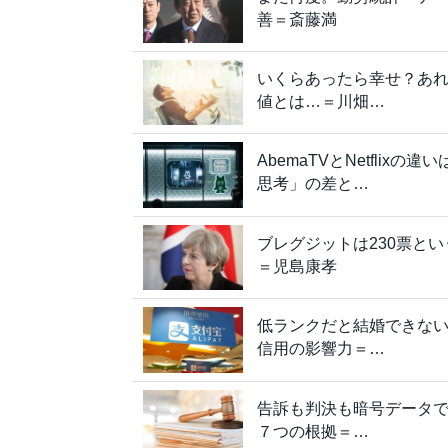
善＝斎藤満
いくらあったら幸せ？あ
値とは…＝川畑…
AbemaTVとNetfli
思考」の差と…
ブレグジットは230票と
＝児島康孝
低ランクだと結婚できな
信用の影響力＝…
告訴も判決も暗号データ
７つの根拠＝…