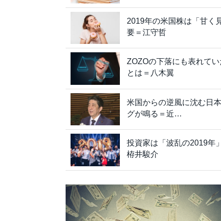
2019年の米国株は「甘
要＝江守哲
ZOZOの下落にも表れて
とは＝八木翼
米国からの逆風に沈む日本
グが鳴る＝近…
投資家は「波乱の2019
栫井駿介