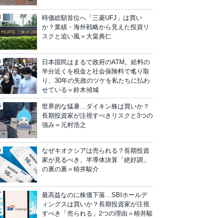
時価総額首位へ「三菱UFJ」は買い
か？業績・海外戦略から見えた投資リ
スクと追い風＝大畠典仁
日本国民はまるで政府のATM。給料の
半分近くを税金と社会保険料で毟り取
り、30年の失政のツケを私たちに払わ
せている＝鈴木傾城
世界的な猛暑…ダイキン株は買いか？
長期投資家が注視すべきリスクと3つの
強み＝元村浩之
なぜキオクシアは売られる？長期投資
家が見るべき、半導体決算「絶好調」
の裏の裏＝栫井駿介
最高益なのに株価下落…SBIホールデ
ィングスは買いか？長期投資家が注視
すべき「売られる」2つの理由＝栫井駿