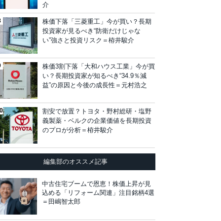
介
株価下落「三菱重工」今が買い？長期
投資家が見るべき“防衛だけじゃな
い”強さと投資リスク＝栫井駿介
株価3割下落「大和ハウス工業」今が買
い？長期投資家が知るべき“34.9％減
益”の原因と今後の成長性＝元村浩之
割安で放置？トヨタ・野村総研・塩野
義製薬・ベルクの企業価値を長期投資
のプロが分析＝栫井駿介
編集部のオススメ記事
中古住宅ブームで恩恵！株価上昇が見
込める「リフォーム関連」注目銘柄4選
＝田嶋智太郎