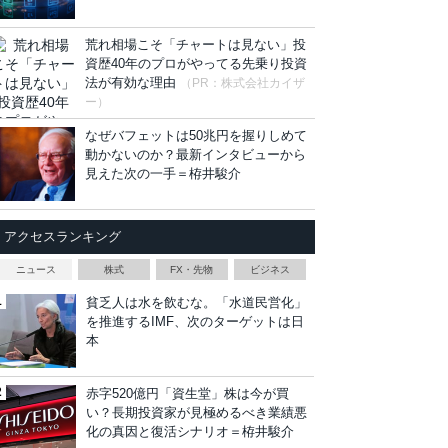
荒れ相場こそ「チャートは見ない」投
資歴40年のプロがやってる先乗り投資
法が有効な理由
（PR：株式会社カイザ
ー）
なぜバフェットは50兆円を握りしめて
動かないのか？最新インタビューから
見えた次の一手＝栫井駿介
アクセスランキング
ニュース
株式
FX・先物
ビジネス
貧乏人は水を飲むな。「水道民営化」
を推進するIMF、次のターゲットは日
本
赤字520億円「資生堂」株は今が買
い？長期投資家が見極めるべき業績悪
化の真因と復活シナリオ＝栫井駿介