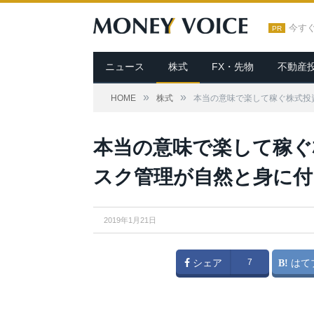
今す
PR
ニュース
株式
FX・先物
不動産
»
»
HOME
株式
本当の意味で楽して稼ぐ株式投
本当の意味で楽して稼ぐ
スク管理が自然と身に付
2019年1月21日
シェア
7
はて