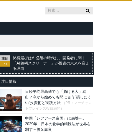
銘柄選びはAI必須の時代に。開発者に聞く
注目
「AI銘柄スクリーナー」が投資の未来を変え
PR
る理由
注目情報
日経平均最高値でも「負ける人」続
出？今から始めても間に合う“損しにく
い”投資術と実践方法
（PR：マーチャン
トブレインズ投資顧問）
中国「レアアース帝国」は崩壊へ。
2029年、日本の化学的精錬法が世界を
制す＝勝又壽良