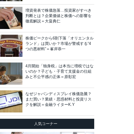
増資発表で株価急落…投資家がすべき
判断とは？企業価値と株価への影響を
徹底解説＝大畠典仁
株価ピークから6割下落「オリエンタル
ランド」は買いか？市場が警戒する“4
つの悪材料”＝峯岸恭一
4月開始「独身税」は本当に増税ではな
いのか？子ども・子育て支援金の仕組
みと不公平感の正体＝原彰宏
なぜジャパンディスプレイ株価急騰？
まだ買い？業績・思惑材料と投資リス
クを解説＝金融ライターK.Y
人気コーナー