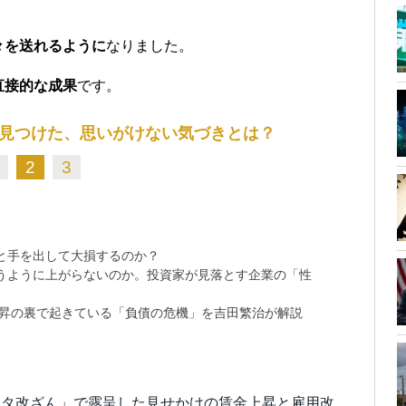
々を送れるように
なりました。
直接的な成果
です。
見つけた、思いがけない気づきとは？
2
3
と手を出して大損するのか？
思うように上がらないのか。投資家が見落とす企業の「性
上昇の裏で起きている「負債の危機」を吉田繁治が解説
ータ改ざん」で露呈した見せかけの賃金上昇と雇用改