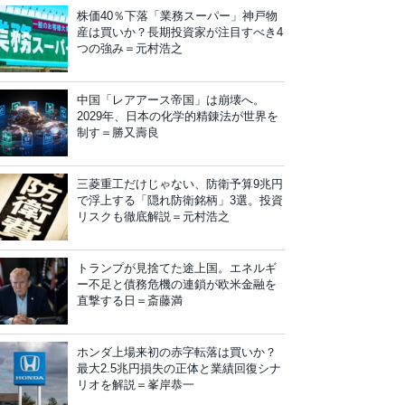
株価40％下落「業務スーパー」神戸物
産は買いか？長期投資家が注目すべき4
つの強み＝元村浩之
中国「レアアース帝国」は崩壊へ。
2029年、日本の化学的精錬法が世界を
制す＝勝又壽良
三菱重工だけじゃない、防衛予算9兆円
で浮上する「隠れ防衛銘柄」3選。投資
リスクも徹底解説＝元村浩之
トランプが見捨てた途上国。エネルギ
ー不足と債務危機の連鎖が欧米金融を
直撃する日＝斎藤満
ホンダ上場来初の赤字転落は買いか？
最大2.5兆円損失の正体と業績回復シナ
リオを解説＝峯岸恭一