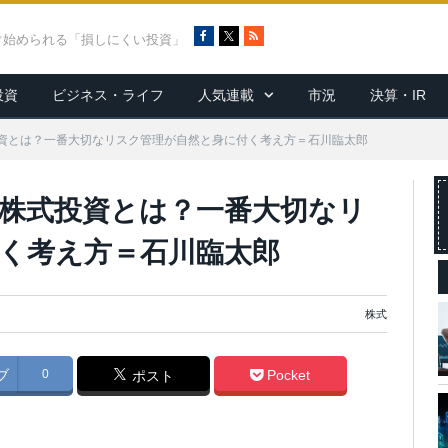
F
X
R
ぐ始められる「損しにくい投資」
a
S
c
S
投資
ビジネス・ライフ
人気連載
市況
決算・IR
e
b
o
資とは？一番大切なリスク管理が自然と身に付く考え方＝石川臨太郎
o
k
株式投資とは？一番大切なリ
く考え方＝石川臨太郎
株式
ブ
0
Pocket
ポスト