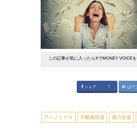
この記事が気に入ったらXでMONEY VOICE
シェア
7
はて
アベノミクス
不動産投資
億の近道