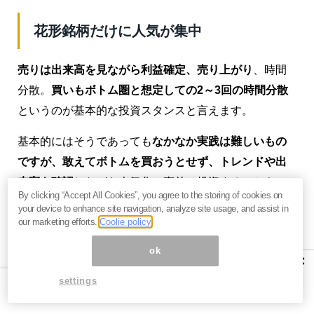
花形銘柄だけに人気が集中
売りは出来高を見ながら利益確定、売り上がり
、時間
分散。
買いもボトム圏と想定しての2～3回の時間分散
というのが基本的な投資スタンスと言えます。
基本的にはそうであっても
なかなか実践は難しいもの
ですが、敢えてボトムを買おうとせず、トレンドや出
来高を確認
しながら人気化の直前で投資することも一
By clicking “Accept All Cookies”, you agree to the storing of cookies on
考の余地あり。ほれこんだ銘柄は、なかなか手放すの
your device to enhance site navigation, analyze site usage, and assist in
が大変ですが売りも基本は時間分散と言えます。
our marketing efforts.
Coolie policy
ok
過熱感が出るまで待つスタンスでしょうが、
長期に人
×
気離散が続いた銘柄の人気化場面での売りがなかなか
settings
難しい
ものです。