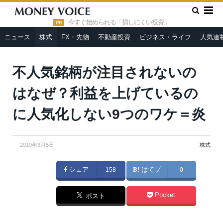
»
»
HOME
株式
不人気銘柄が注目されないのはなぜ？利益を上
げているのに人気化しない9つのワケ＝炎
今すぐ始められる「損しにくい投資」
PR
ニュース
株式
FX・先物
不動産投資
ビジネス・ライフ
人気連
不人気銘柄が注目されないの
はなぜ？利益を上げているの
に人気化しない9つのワケ＝炎
2019年3月5日
株式
シェア
158
はてブ
0
Pocket
ポスト