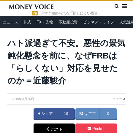
»
»
HOME
ニュース
ハト派過ぎて不安。悪性の景気鈍化懸念を
前に、なぜFRBは「らしくない」対応を見せたのか＝近藤駿介
今すぐ始められる「損しにくい投資」
PR
ニュース
株式
FX・先物
不動産投資
ビジネス・ライフ
人気連
ハト派過ぎて不安。悪性の景気
鈍化懸念を前に、なぜFRBは
「らしくない」対応を見せた
のか＝近藤駿介
2019年3月26日
ニュース
シェア
19
はてブ
0
Pocket
ポスト