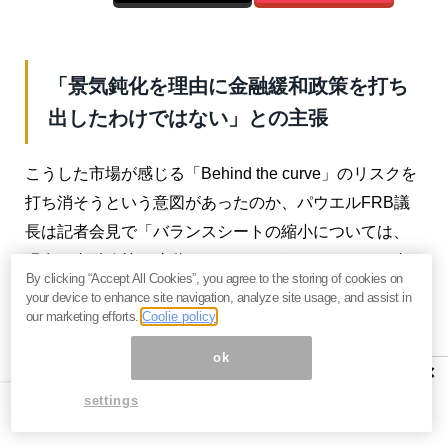
「景気鈍化を理由に金融緩和政策を打ち
出したわけではない」との主張
こうした市場が感じる「Behind the curve」のリスクを
打ち消そうという意図があったのか、パウエルFRB議
長は記者会見で「バランスシートの縮小については、
現在の金融政策と連動しているということはない。金
By clicking “Accept All Cookies”, you agree to the storing of cookies on
利の操作が金融政策の原則であると我々は見ており、
your device to enhance site navigation, analyze site usage, and assist in
our marketing efforts.
Coolie policy
今後6カ月かけてバランスシートを平常の水準に戻ると
いうことを、もう1つの金融政策という風にはみていな
ok
×
い」と発言し、
バランスシート縮小政策を金融政策と
settings
同一しないように釘を刺した
。