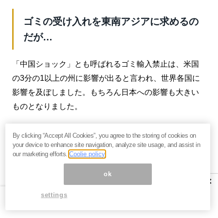
ゴミの受け入れを東南アジアに求めるの
だが…
「中国ショック」とも呼ばれるゴミ輸入禁止は、米国
の3分の1以上の州に影響が出ると言われ、世界各国に
影響を及ぼしました。もちろん日本への影響も大きい
ものとなりました。
2018年に学術誌『Science Advandes』に発表された論
By clicking “Accept All Cookies”, you agree to the storing of cookies on
文によれば、中国の輸入禁止により、
2030年までに1億
your device to enhance site navigation, analyze site usage, and assist in
our marketing efforts.
Coolie policy
2,000万トンを超す廃プラが行き場を失う
とされていま
す。
ok
×
その行き先として
東南アジア
のタイ、マレーシア、ベ
settings
トナム、インドネシアなどに向かうことになりまし