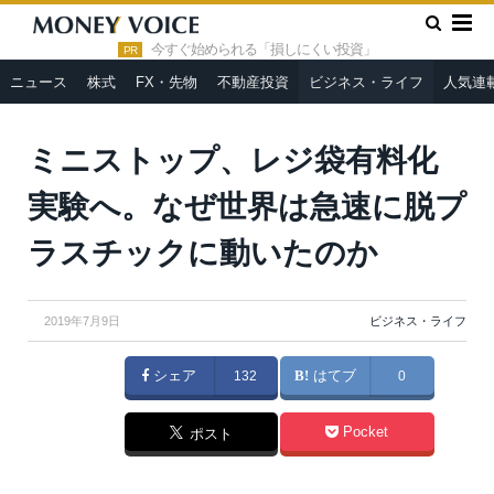
»
»
HOME
ビジネス・ライフ
ミニストップ、レジ袋有料化実験
へ。なぜ世界は急速に脱プラスチックに動いたのか
今すぐ始められる「損しにくい投資」
PR
ニュース
株式
FX・先物
不動産投資
ビジネス・ライフ
人気連
ミニストップ、レジ袋有料化
実験へ。なぜ世界は急速に脱プ
ラスチックに動いたのか
2019年7月9日
ビジネス・ライフ
シェア
132
はてブ
0
Pocket
ポスト