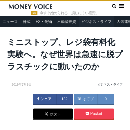
»
»
HOME
ビジネス・ライフ
ミニストップ、レジ袋有料化実験
へ。なぜ世界は急速に脱プラスチックに動いたのか
今すぐ始められる「損しにくい投資」
PR
ニュース
株式
FX・先物
不動産投資
ビジネス・ライフ
人気連
ミニストップ、レジ袋有料化
実験へ。なぜ世界は急速に脱プ
ラスチックに動いたのか
2019年7月9日
ビジネス・ライフ
シェア
132
はてブ
0
Pocket
ポスト