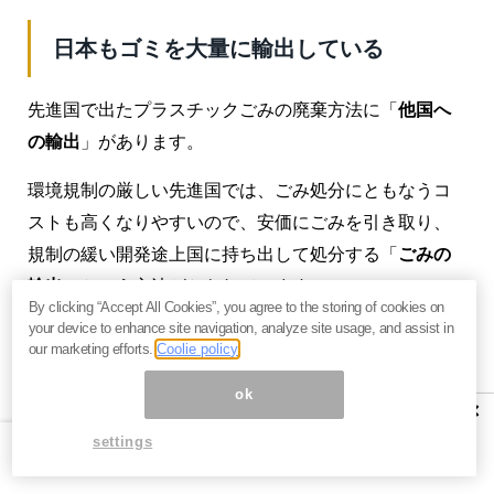
日本もゴミを大量に輸出している
先進国で出たプラスチックごみの廃棄方法に「
他国へ
の輸出
」があります。
環境規制の厳しい先進国では、ごみ処分にともなうコ
ストも高くなりやすいので、安価にごみを引き取り、
規制の緩い開発途上国に持ち出して処分する「
ごみの
輸出
」という方法がとられています。
By clicking “Accept All Cookies”, you agree to the storing of cookies on
your device to enhance site navigation, analyze site usage, and assist in
リサイクルされず、輸出されたプラごみの多くは、そ
our marketing efforts.
Coolie policy
の他のごみと同じく、最終的に
開発途上国で投棄され
ok
る
ことになります。開発途上国の郊外や貧困層の多く
×
暮らす地域では、海外から運び込まれたごみがうず高
settings
く積み上がっている光景や、そのなかからまだ使えそ