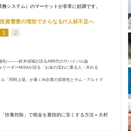
業務システム）のマーケットが非常に好調です。
T投資需要の増加でさらなるIT人材不足へ
1
2
極化へ――鈴木傾城が語るAI時代のサバイバル論
リーダーMISAが語る「お金の流れに乗る人・外れる
9兆ドル「同時上場」が暴くAI企業の採算性とサム・アルトマ
！「扶養控除」で税金を裏技的に安くする方法＝大村