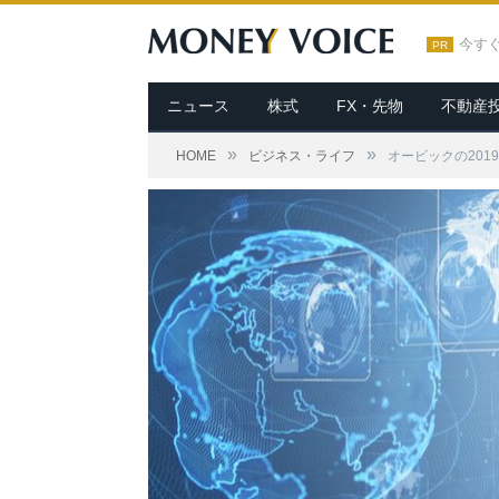
今す
PR
ニュース
株式
FX・先物
不動産
»
»
HOME
ビジネス・ライフ
オービックの20