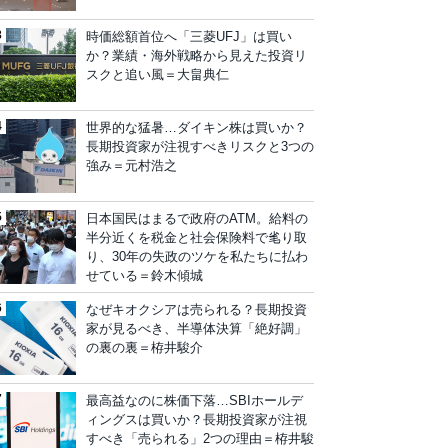
時価総額首位へ「三菱UFJ」は買い
か？業績・海外戦略から見えた投資リ
スクと追い風＝大畠典仁
世界的な猛暑…ダイキン株は買いか？
長期投資家が注視すべきリスクと3つの
強み＝元村浩之
日本国民はまるで政府のATM。給料の
半分近くを税金と社会保険料で毟り取
り、30年の失政のツケを私たちに払わ
せている＝鈴木傾城
なぜキオクシアは売られる？長期投資
家が見るべき、半導体決算「絶好調」
の裏の裏＝栫井駿介
最高益なのに株価下落…SBIホールデ
ィングスは買いか？長期投資家が注視
すべき「売られる」2つの理由＝栫井駿