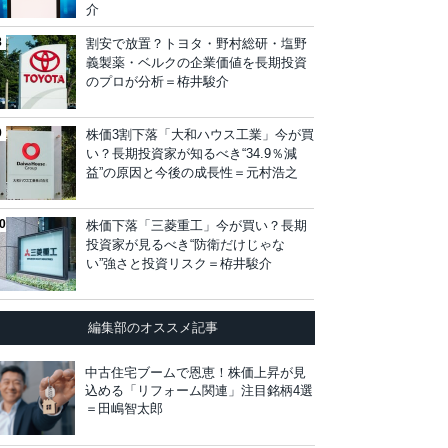
介
割安で放置？トヨタ・野村総研・塩野
義製薬・ベルクの企業価値を長期投資
のプロが分析＝栫井駿介
株価3割下落「大和ハウス工業」今が買
い？長期投資家が知るべき“34.9％減
益”の原因と今後の成長性＝元村浩之
株価下落「三菱重工」今が買い？長期
投資家が見るべき“防衛だけじゃな
い”強さと投資リスク＝栫井駿介
編集部のオススメ記事
中古住宅ブームで恩恵！株価上昇が見
込める「リフォーム関連」注目銘柄4選
＝田嶋智太郎