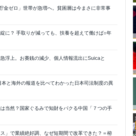
「貯金ゼロ」世帯が急増へ。貧困層は今まさに非常事
綻に？ 手取りが減っても、扶養を超えて働けば○年
急浮上。お賽銭の減少、個人情報流出にSuicaと
日本と海外の報道を比べてわかった日本司法制度の異
訴は当然？国家ぐるみで知財をパクる中国「７つの手
マス」で業績絶好調、なぜ短期間で改革できた？＝栫