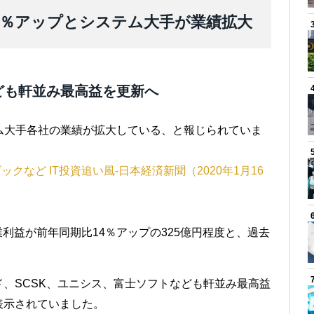
4％アップとシステム大手が業績拡大
ども軒並み最高益を更新へ
ステム大手各社の業績が拡大している、と報じられていま
クなど IT投資追い風‐日本経済新聞（2020年1月16
業利益が前年同期比14％アップの325億円程度と、過去
ド、SCSK、ユニシス、富士ソフトなども軒並み最高益
表示されていました。