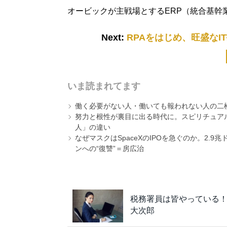
オービックが主戦場とするERP（統合基幹
Next:
RPAをはじめ、旺盛なI
いま読まれてます
働く必要がない人・働いても報われない人の二
努力と根性が裏目に出る時代に。スピリチュアル
人」の違い
なぜマスクはSpaceXのIPOを急ぐのか。2.
ンへの“復讐”＝房広治
税務署員は皆やっている
大次郎