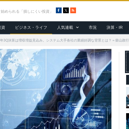
F
X
R
ぐ始められる「損しにくい投資」
a
S
c
S
投資
ビジネス・ライフ
人気連載
市況
決算・IR
e
b
o
19年3Q決算は増収増益見込み。システム大手各社の業績好調な背景とは？＝柴山政行
o
k