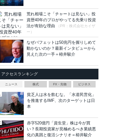
荒れ相場こそ「チャートは見ない」投
資歴40年のプロがやってる先乗り投資
法が有効な理由
（PR：株式会社カイザ
ー）
なぜバフェットは50兆円を握りしめて
動かないのか？最新インタビューから
見えた次の一手＝栫井駿介
アクセスランキング
ニュース
株式
FX・先物
ビジネス
貧乏人は水を飲むな。「水道民営化」
を推進するIMF、次のターゲットは日
本
赤字520億円「資生堂」株は今が買
い？長期投資家が見極めるべき業績悪
化の真因と復活シナリオ＝栫井駿介