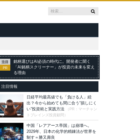
銘柄選びはAI必須の時代に。開発者に聞く
注目
「AI銘柄スクリーナー」が投資の未来を変え
PR
る理由
注目情報
日経平均最高値でも「負ける人」続
出？今から始めても間に合う“損しにく
い”投資術と実践方法
（PR：マーチャン
トブレインズ投資顧問）
中国「レアアース帝国」は崩壊へ。
2029年、日本の化学的精錬法が世界を
制す＝勝又壽良