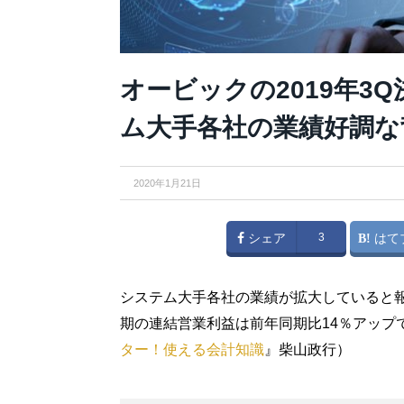
オービックの2019年3
ム大手各社の業績好調な
2020年1月21日
シェア
3
はて
システム大手各社の業績が拡大していると報じ
期の連結営業利益は前年同期比14％アップ
ター！使える会計知識
』柴山政行）