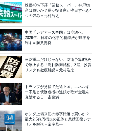
株価40％下落「業務スーパー」神戸物
産は買いか？長期投資家が注目すべき4
つの強み＝元村浩之
中国「レアアース帝国」は崩壊へ。
2029年、日本の化学的精錬法が世界を
制す＝勝又壽良
三菱重工だけじゃない、防衛予算9兆円
で浮上する「隠れ防衛銘柄」3選。投資
リスクも徹底解説＝元村浩之
トランプが見捨てた途上国。エネルギ
ー不足と債務危機の連鎖が欧米金融を
直撃する日＝斎藤満
ホンダ上場来初の赤字転落は買いか？
最大2.5兆円損失の正体と業績回復シナ
リオを解説＝峯岸恭一