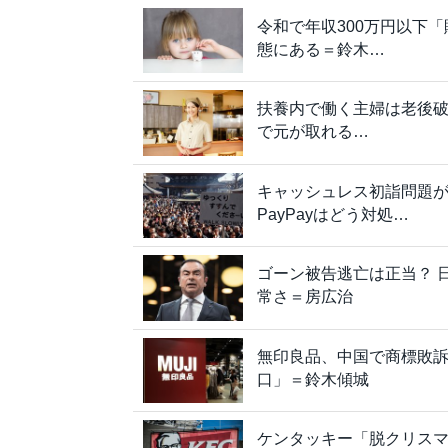
令和で年収300万円以下
態にある＝鈴木…
扶養内で働く主婦は老後破
で元が取れる…
キャッシュレス初詣問題が
PayPayはどう対処…
ゴーン被告逃亡は正当？ 
常さ＝房広治
無印良品、中国で商標敗
口」＝鈴木傾城
ケンタッキー「脱クリス