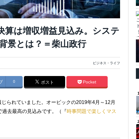
Q決算は増収増益見込み。システ
背景とは？＝柴山政行
ビジネス・ライフ
ブ
0
Pocket
ポスト
られていました。オービックの2019年4月～12月
で過去最高の見込みです。（『
時事問題で楽しくマス