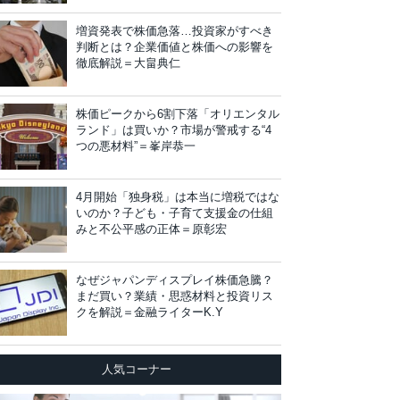
増資発表で株価急落…投資家がすべき
判断とは？企業価値と株価への影響を
徹底解説＝大畠典仁
株価ピークから6割下落「オリエンタル
ランド」は買いか？市場が警戒する“4
つの悪材料”＝峯岸恭一
4月開始「独身税」は本当に増税ではな
いのか？子ども・子育て支援金の仕組
みと不公平感の正体＝原彰宏
なぜジャパンディスプレイ株価急騰？
まだ買い？業績・思惑材料と投資リス
クを解説＝金融ライターK.Y
人気コーナー