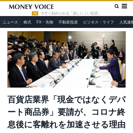
»
»
HOME
ニュース
百貨店業界「現金ではなくデパート商品
券」要請が、コロナ終息後に客離れを加速させる理由
今すぐ始められる「損しにくい投資」
PR
ニュース
株式
FX・先物
不動産投資
ビジネス・ライフ
人気連
百貨店業界「現金ではなくデパ
ート商品券」要請が、コロナ終
息後に客離れを加速させる理由