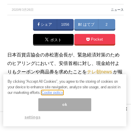
2020年3月26日
ニュース
シェア
1056
はてブ
2
Pocket
ポスト
日本百貨店協会の赤松憲会長が、緊急経済対策のため
のヒアリングにおいて、安倍首相に対し、現金給付よ
りもクーポンや商品券を求めたことを
テレ朝news
が報
じた。「直接的に消費が刺激できるような策」が適当
By clicking “Accept All Cookies”, you agree to the storing of cookies on
your device to enhance site navigation, analyze site usage, and assist in
だとして要望したという。
our marketing efforts.
Coolie policy
これについてネットでは、「百貨店のイメージ悪くな
ok
×
ったな」「百貨店業界は明確に国民の敵になりました
settings
ね」「こんな時にゼロサム的な提言しか出来ない百貨
店業界には失望しました」という声が噴出。