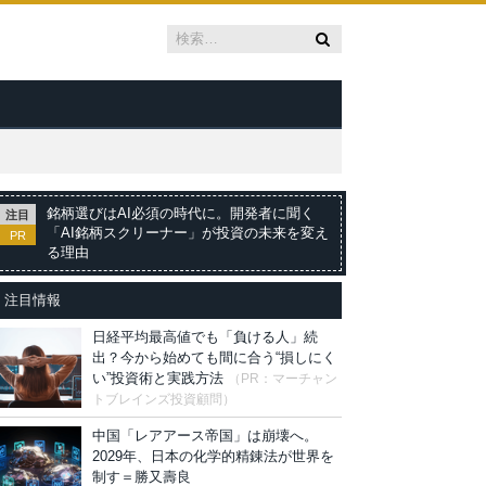
銘柄選びはAI必須の時代に。開発者に聞く
注目
「AI銘柄スクリーナー」が投資の未来を変え
PR
る理由
注目情報
日経平均最高値でも「負ける人」続
出？今から始めても間に合う“損しにく
い”投資術と実践方法
（PR：マーチャン
トブレインズ投資顧問）
中国「レアアース帝国」は崩壊へ。
2029年、日本の化学的精錬法が世界を
制す＝勝又壽良