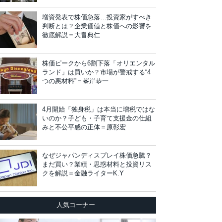
増資発表で株価急落…投資家がすべき
判断とは？企業価値と株価への影響を
徹底解説＝大畠典仁
株価ピークから6割下落「オリエンタル
ランド」は買いか？市場が警戒する“4
つの悪材料”＝峯岸恭一
4月開始「独身税」は本当に増税ではな
いのか？子ども・子育て支援金の仕組
みと不公平感の正体＝原彰宏
なぜジャパンディスプレイ株価急騰？
まだ買い？業績・思惑材料と投資リス
クを解説＝金融ライターK.Y
人気コーナー