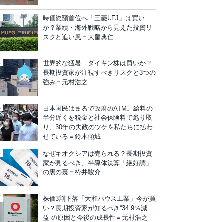
時価総額首位へ「三菱UFJ」は買い
か？業績・海外戦略から見えた投資リ
スクと追い風＝大畠典仁
世界的な猛暑…ダイキン株は買いか？
長期投資家が注視すべきリスクと3つの
強み＝元村浩之
日本国民はまるで政府のATM。給料の
半分近くを税金と社会保険料で毟り取
り、30年の失政のツケを私たちに払わ
せている＝鈴木傾城
なぜキオクシアは売られる？長期投資
家が見るべき、半導体決算「絶好調」
の裏の裏＝栫井駿介
株価3割下落「大和ハウス工業」今が買
い？長期投資家が知るべき“34.9％減
益”の原因と今後の成長性＝元村浩之