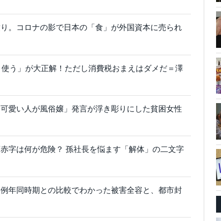
憤り。コロナの影で日本の「食」が外国資本に売られ
と使う」が大正解！ただし消費税おまえはダメだ＝澤
ら可愛い人が風俗嬢」発言が浮き彫りにした貧困女性
赤字は何が危険？ 孫社長を悩ます「解体」の二文字
？例年同時期との比較でわかった被害全容と、都市封