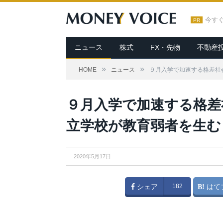
今す
PR
ニュース
株式
FX・先物
不動産
»
»
HOME
ニュース
９月入学で加速する格差社
９月入学で加速する格差
立学校が教育弱者を生む
2020年5月17日
シェア
182
はて