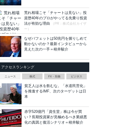
荒れ相場こそ「チャートは見ない」投
資歴40年のプロがやってる先乗り投資
法が有効な理由
（PR：株式会社カイザ
ー）
なぜバフェットは50兆円を握りしめて
動かないのか？最新インタビューから
見えた次の一手＝栫井駿介
アクセスランキング
ニュース
株式
FX・先物
ビジネス
貧乏人は水を飲むな。「水道民営化」
を推進するIMF、次のターゲットは日
本
赤字520億円「資生堂」株は今が買
い？長期投資家が見極めるべき業績悪
化の真因と復活シナリオ＝栫井駿介