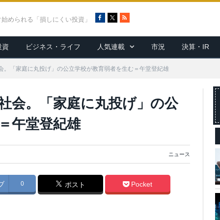
F
X
R
ぐ始められる「損しにくい投資」
a
S
c
S
投資
ビジネス・ライフ
人気連載
市況
決算・IR
e
b
o
会。「家庭に丸投げ」の公立学校が教育弱者を生む＝午堂登紀雄
o
k
社会。「家庭に丸投げ」の公
＝午堂登紀雄
ニュース
ブ
0
Pocket
ポスト