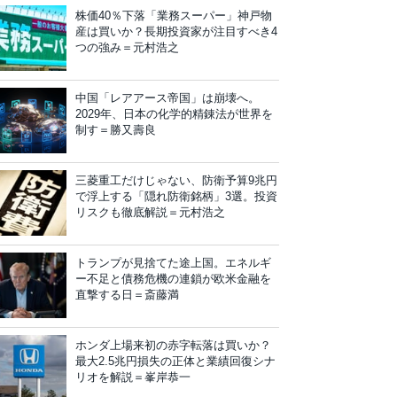
株価40％下落「業務スーパー」神戸物
産は買いか？長期投資家が注目すべき4
つの強み＝元村浩之
中国「レアアース帝国」は崩壊へ。
2029年、日本の化学的精錬法が世界を
制す＝勝又壽良
三菱重工だけじゃない、防衛予算9兆円
で浮上する「隠れ防衛銘柄」3選。投資
リスクも徹底解説＝元村浩之
トランプが見捨てた途上国。エネルギ
ー不足と債務危機の連鎖が欧米金融を
直撃する日＝斎藤満
ホンダ上場来初の赤字転落は買いか？
最大2.5兆円損失の正体と業績回復シナ
リオを解説＝峯岸恭一