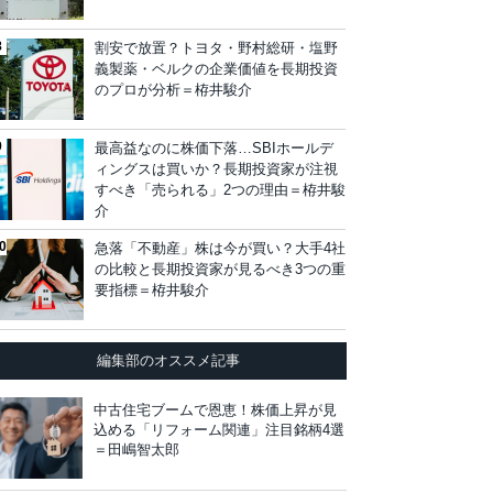
割安で放置？トヨタ・野村総研・塩野
義製薬・ベルクの企業価値を長期投資
のプロが分析＝栫井駿介
最高益なのに株価下落…SBIホールデ
ィングスは買いか？長期投資家が注視
すべき「売られる」2つの理由＝栫井駿
介
急落「不動産」株は今が買い？大手4社
の比較と長期投資家が見るべき3つの重
要指標＝栫井駿介
編集部のオススメ記事
中古住宅ブームで恩恵！株価上昇が見
込める「リフォーム関連」注目銘柄4選
＝田嶋智太郎