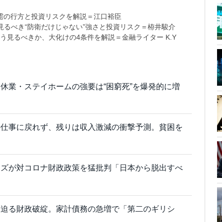
需の行方と投資リスクを解説＝江口裕臣
るべき“防衛だけじゃない”強さと投資リスク＝栫井駿介
う見るべきか、大化けの4条件を解説＝金融ライター K.Y
休業・ステイホームの強要は“困窮死”を爆発的に増
の仕事に戻れず、残りは収入激減の衝撃予測。貧困を
ーズが対コロナ財政政策を猛批判「日本から脱出すべ
も迫る財政破綻。家計債務の急増で「第二のギリシ