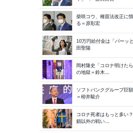
柴咲コウ、種苗法改正に
る＝原彰宏
10万円給付金は「パーッ
田聖陽
岡村隆史「コロナ明けた
の地獄＝鈴木…
ソフトバンクグループ巨額
＝栫井駿介
コロナ死者はもっと多い
鎖以外の戦い…