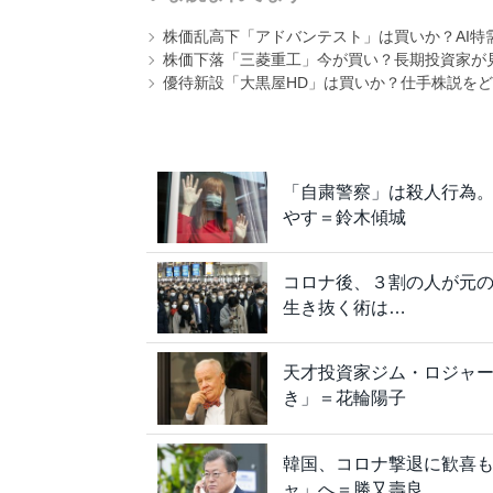
株価乱高下「アドバンテスト」は買いか？AI特
株価下落「三菱重工」今が買い？長期投資家が見
優待新設「大黒屋HD」は買いか？仕手株説をど
「自粛警察」は殺人行為。
やす＝鈴木傾城
コロナ後、３割の人が元
生き抜く術は…
天才投資家ジム・ロジャ
き」＝花輪陽子
韓国、コロナ撃退に歓喜
ャ」へ＝勝又壽良