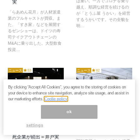
は重い。一方でコロナを乗り
実
越え、順調な経営を続けるの
「らあめん花月」が人材派遣
が「とうふ屋 うかい」を経営
業のフルキャストが買収。ま
するうかいです。その全貌を
た、「すき家」などを展開す
明…
るゼンショーは、ドイツの寿
司テイクアウトチェーンの
M&Aに乗り出した。大型飲食
投資…
ニュース
53
ニュース
82
By clicking “Accept All Cookies”, you agree to the storing of cookies on
your device to enhance site navigation, analyze site usage, and assist in
our marketing efforts.
Coolie policy
2023年5月24日
2023年5月3日
ok
ワタミ黒字化の影で泣く
すし銚子丸、人手不足で
飲食事業者の暗い現実。
GW休業も調子は良好？
人件費・光熱費・不動産
井戸実が飲食店経営者の
settings
テナント料の急上昇で瀕
目線で企業分析
死企業が続出＝井戸実