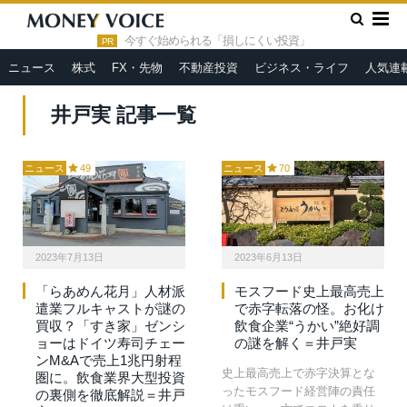
»
HOME
井戸実
今すぐ始められる「損しにくい投資」
PR
ニュース
株式
FX・先物
不動産投資
ビジネス・ライフ
人気連
井戸実 記事一覧
ニュース
49
ニュース
70
2023年7月13日
2023年6月13日
「らあめん花月」人材派
モスフード史上最高売上
遣業フルキャストが謎の
で赤字転落の怪。お化け
買収？「すき家」ゼンシ
飲食企業“うかい”絶好調
ョーはドイツ寿司チェー
の謎を解く＝井戸実
ンM&Aで売上1兆円射程
史上最高売上で赤字決算とな
圏に。飲食業界大型投資
ったモスフード経営陣の責任
の裏側を徹底解説＝井戸