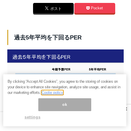
Pocket
ポスト
過去5年平均を下回るPER
By clicking “Accept All Cookies”, you agree to the storing of cookies on
your device to enhance site navigation, analyze site usage, and assist in
our marketing efforts.
Coolie policy
ok
×
settings
さてこのGAFAMのPERが、今どうなのか？