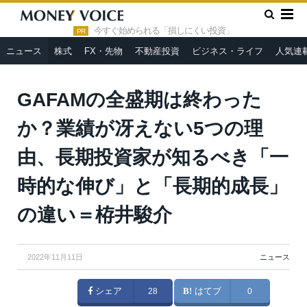
»
»
HOME
ニュース
GAFAMの全盛期は終わったか？業績が冴
えない5つの理由、長期投資家が知るべき「一時的な伸び」と「長期
今すぐ始められる「損しにくい投資」
PR
的成長」の違い＝栫井駿介
ニュース
株式
FX・先物
不動産投資
ビジネス・ライフ
人気連
GAFAMの全盛期は終わった
か？業績が冴えない5つの理
由、長期投資家が知るべき「一
時的な伸び」と「長期的成長」
の違い＝栫井駿介
2022年11月11日
ニュース
シェア
28
はてブ
0