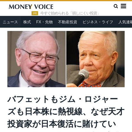
»
»
HOME
ニュース
バフェットもジム・ロジャーズも日本株に
熱視線、なぜ天才投資家が日本復活に賭けている？狙っている3つの
今すぐ始められる「損しにくい投資」
PR
成長産業も＝花輪陽子
ニュース
株式
FX・先物
不動産投資
ビジネス・ライフ
人気連
バフェットもジム・ロジャー
ズも日本株に熱視線、なぜ天才
投資家が日本復活に賭けてい