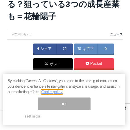
る？狙っている3つの成長産業
も＝花輪陽子
2023年5月7日
ニュース
シェア
72
はてブ
0
Pocket
ポスト
バフェット氏が日本に追加投資をすると表明して話題
By clicking “Accept All Cookies”, you agree to the storing of cookies on
your device to enhance site navigation, analyze site usage, and assist in
になりました。ジム・ロジャーズ氏も最新刊『捨てら
our marketing efforts.
Coolie policy
れる日本』で日本は危機にあるとしながらも「円安は
ok
日本復活の起爆剤」と述べており、現在も自身で日本
×
株のETFに投資を続けています。なぜ世界3大投資家の
settings
うち2人も日本復活に期待しているのか？その理由と注
目されている成長分野を解説します。（『
花輪陽子の