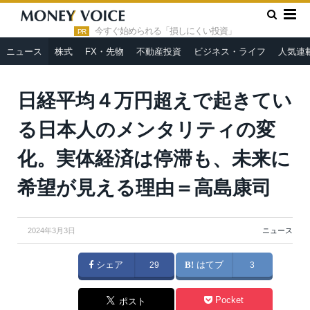
»
»
HOME
ニュース
日経平均４万円超えで起きている日本人の
メンタリティの変化。実体経済は停滞も、未来に希望が見える理由
今すぐ始められる「損しにくい投資」
PR
＝高島康司
ニュース
株式
FX・先物
不動産投資
ビジネス・ライフ
人気連
日経平均４万円超えで起きてい
る日本人のメンタリティの変
化。実体経済は停滞も、未来に
希望が見える理由＝高島康司
2024年3月3日
ニュース
シェア
29
はてブ
3
Pocket
ポスト