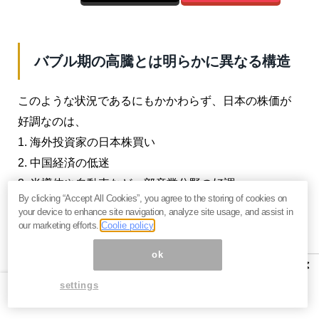
バブル期の高騰とは明らかに異なる構造
このような状況であるにもかかわらず、日本の株価が
好調なのは、
1. 海外投資家の日本株買い
2. 中国経済の低迷
3. 半導体や自動車など一部産業分野の好調
By clicking “Accept All Cookies”, you agree to the storing of cookies on
…などの背景がある。
your device to enhance site navigation, analyze site usage, and assist in
our marketing efforts.
Coolie policy
まず（1）だが、バブル期の90年には5%程度だった海
ok
外投資家の割合は、現在では30%を越えている。社会
×
不安などで不安定化しつつある欧米に比べ、停滞しつ
settings
つもインフラが整備された、安全と安心が得られる日
本が資産の保全先として海外投資家に好まれているの