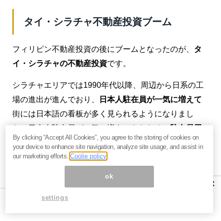
タイ・シラチャ不動産投資ブーム
フィリピン不動産投資の後にブームとなったのが、
タ
イ・シラチャの不動産投資
です。
シラチャエリアでは1990年代以降、周辺から日系の工
場の進出が進んでおり、
日本人駐在員が一気に増えて
街には日本語の看板が多く見られるようになりまし
た。日本人駐在員が一気に増えてきたため、
駐在員用
By clicking “Accept All Cookies”, you agree to the storing of cookies on
のクオリティが高い不動産が足りない
という状況にな
your device to enhance site navigation, analyze site usage, and assist in
っているのです。
our marketing efforts.
Coolie policy
ok
数少ない高クオリティの駐在員向け不動産の賃料は高
×
騰
している状況です。そのため、単純に周辺相場から
settings
考えてプレビルドのコンドミニアムが
想定利回りで