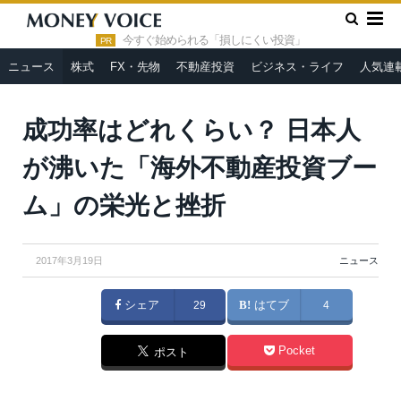
»
»
HOME
ニュース
成功率はどれくらい？ 日本人が沸いた
「海外不動産投資ブーム」の栄光と挫折
今すぐ始められる「損しにくい投資」
PR
ニュース
株式
FX・先物
不動産投資
ビジネス・ライフ
人気連
成功率はどれくらい？ 日本人
が沸いた「海外不動産投資ブー
ム」の栄光と挫折
2017年3月19日
ニュース
シェア
29
はてブ
4
Pocket
ポスト