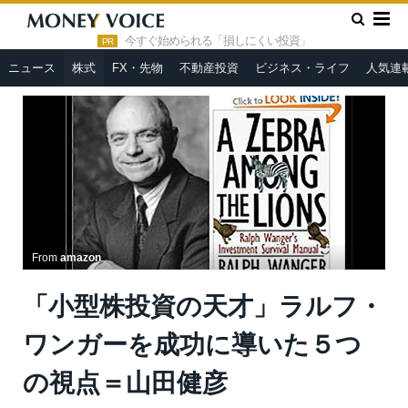
»
»
HOME
株式
「小型株投資の天才」ラルフ・ワンガーを成功
に導いた５つの視点＝山田健彦
今すぐ始められる「損しにくい投資」
PR
ニュース
株式
FX・先物
不動産投資
ビジネス・ライフ
人気連
From
amazon
「小型株投資の天才」ラルフ・
ワンガーを成功に導いた５つ
の視点＝山田健彦