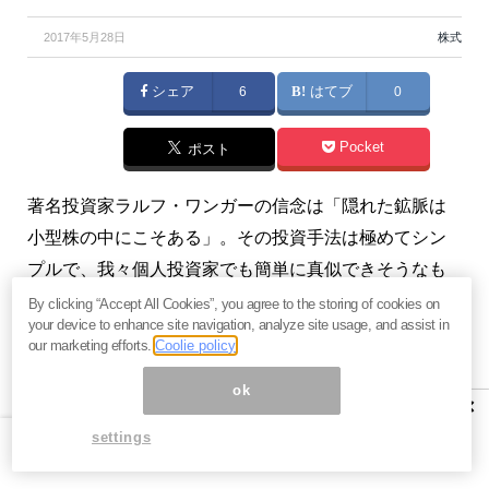
2017年5月28日
株式
シェア
6
はてブ
0
Pocket
ポスト
著名投資家ラルフ・ワンガーの信念は「隠れた鉱脈は
小型株の中にこそある」。その投資手法は極めてシン
プルで、我々個人投資家でも簡単に真似できそうなも
のです。（『
資産1億円への道
』山田健彦）
By clicking “Accept All Cookies”, you agree to the storing of cookies on
your device to enhance site navigation, analyze site usage, and assist in
our marketing efforts.
Coolie policy
ok
「ワンガー流」で分析すれば今の
×
日本市場にも成長株がいっぱい？
settings