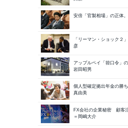
安倍「官製相場」の正体
「リーマン・ショック２
彦
アップルペイ「箝口令」の
岩田昭男
個人型確定拠出年金の勝ち
真由美
FX会社の企業秘密 顧客
＝岡嶋大介