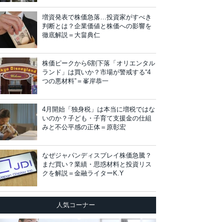
増資発表で株価急落…投資家がすべき
判断とは？企業価値と株価への影響を
徹底解説＝大畠典仁
株価ピークから6割下落「オリエンタル
ランド」は買いか？市場が警戒する“4
つの悪材料”＝峯岸恭一
4月開始「独身税」は本当に増税ではな
いのか？子ども・子育て支援金の仕組
みと不公平感の正体＝原彰宏
なぜジャパンディスプレイ株価急騰？
まだ買い？業績・思惑材料と投資リス
クを解説＝金融ライターK.Y
人気コーナー