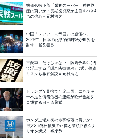
株価40％下落「業務スーパー」神戸物
産は買いか？長期投資家が注目すべき4
つの強み＝元村浩之
中国「レアアース帝国」は崩壊へ。
2029年、日本の化学的精錬法が世界を
制す＝勝又壽良
三菱重工だけじゃない、防衛予算9兆円
で浮上する「隠れ防衛銘柄」3選。投資
リスクも徹底解説＝元村浩之
トランプが見捨てた途上国。エネルギ
ー不足と債務危機の連鎖が欧米金融を
直撃する日＝斎藤満
ホンダ上場来初の赤字転落は買いか？
最大2.5兆円損失の正体と業績回復シナ
リオを解説＝峯岸恭一