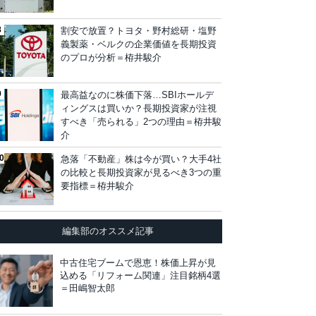
割安で放置？トヨタ・野村総研・塩野
義製薬・ベルクの企業価値を長期投資
のプロが分析＝栫井駿介
最高益なのに株価下落…SBIホールデ
ィングスは買いか？長期投資家が注視
すべき「売られる」2つの理由＝栫井駿
介
急落「不動産」株は今が買い？大手4社
の比較と長期投資家が見るべき3つの重
要指標＝栫井駿介
編集部のオススメ記事
中古住宅ブームで恩恵！株価上昇が見
込める「リフォーム関連」注目銘柄4選
＝田嶋智太郎