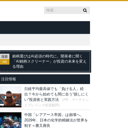
銘柄選びはAI必須の時代に。開発者に聞く
注目
「AI銘柄スクリーナー」が投資の未来を変え
PR
る理由
注目情報
日経平均最高値でも「負ける人」続
出？今から始めても間に合う“損しにく
い”投資術と実践方法
（PR：マーチャン
トブレインズ投資顧問）
中国「レアアース帝国」は崩壊へ。
2029年、日本の化学的精錬法が世界を
制す＝勝又壽良