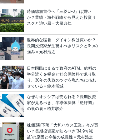
時価総額首位へ「三菱UFJ」は買い
か？業績・海外戦略から見えた投資リ
スクと追い風＝大畠典仁
世界的な猛暑…ダイキン株は買いか？
長期投資家が注視すべきリスクと3つの
強み＝元村浩之
日本国民はまるで政府のATM。給料の
半分近くを税金と社会保険料で毟り取
り、30年の失政のツケを私たちに払わ
せている＝鈴木傾城
なぜキオクシアは売られる？長期投資
家が見るべき、半導体決算「絶好調」
の裏の裏＝栫井駿介
株価3割下落「大和ハウス工業」今が買
い？長期投資家が知るべき“34.9％減
益”の原因と今後の成長性＝元村浩之