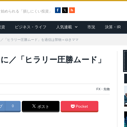
F
X
R
ぐ始められる「損しにくい投資」
a
S
c
S
投資
ビジネス・ライフ
人気連載
市況
決算・IR
e
b
o
ドに／「ヒラリー圧勝ムード」を過信は禁物＝ゆきママ
o
k
メドに／「ヒラリー圧勝ムード」
FX・先物
ブ
0
Pocket
ポスト