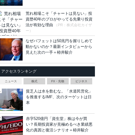
荒れ相場こそ「チャートは見ない」投
資歴40年のプロがやってる先乗り投資
法が有効な理由
（PR：株式会社カイザ
ー）
なぜバフェットは50兆円を握りしめて
動かないのか？最新インタビューから
見えた次の一手＝栫井駿介
アクセスランキング
ニュース
株式
FX・先物
ビジネス
貧乏人は水を飲むな。「水道民営化」
を推進するIMF、次のターゲットは日
本
赤字520億円「資生堂」株は今が買
い？長期投資家が見極めるべき業績悪
化の真因と復活シナリオ＝栫井駿介