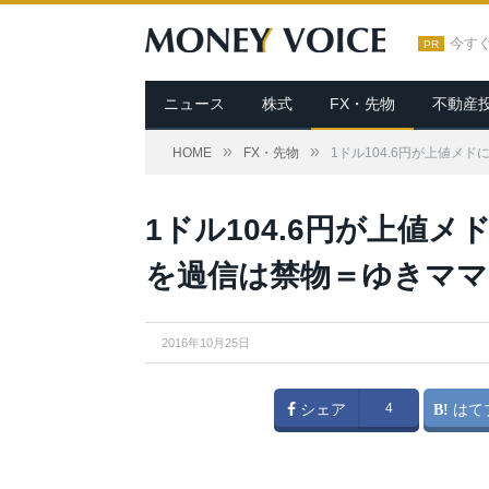
今す
PR
ニュース
株式
FX・先物
不動産
»
»
HOME
FX・先物
1ドル104.6円が上値メ
1ドル104.6円が上値
を過信は禁物＝ゆきママ
2016年10月25日
シェア
4
はて