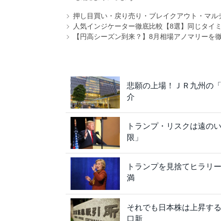
押し目買い・戻り売り・ブレイクアウト・マル
人気インジケーター徹底比較【8選】同じタイ
【円高シーズン到来？】8月相場アノマリーを
悲願の上場！ＪＲ九州の
介
トランプ・リスクは遠のい
限」
トランプを見捨てヒラリ
満
それでも日本株は上昇す
口新