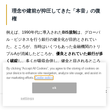
理念や建前が抑圧してきた「本音」の復
権
例えば、1990年代に導入された
BIS規制
は、グローバ
ル・ビジネスを行う銀行の健全化が目的とされてい
た。ところが、当時はいくつもあった金融機関のトリ
プルAが消滅したどころか、
優良とされていた銀行が多
く破綻
し、多くが吸収合併し、健全と目されるところ
がほぼなくなった。
By clicking “Accept All Cookies”, you agree to the storing of cookies on
your device to enhance site navigation, analyze site usage, and assist in
our marketing efforts.
Coolie policy
見方によれば、BIS規制があったからこそ、ドイツ銀行
でも（当時はトリプルAだったが）生き残れていると主
ok
×
張することは可能だ。仮に、BIS規制がなければ、日本
settings
にはもはやメガバンクなどなかったのだろうか？