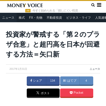
»
»
HOME
ニュース
投資家が警戒する「第２のプラザ合意」と
超円高を日本が回避する方法＝矢口新
今すぐ始められる「損しにくい投資」
PR
ニュース
株式
FX・先物
不動産投資
ビジネス・ライフ
人気連
360b | Evan El-Amin | Drop of Light / Shutterstock, Inc.
投資家が警戒する「第２のプラ
ザ合意」と超円高を日本が回避
する方法＝矢口新
2017年1月31日
ニュース
シェア
134
はてブ
4
Pocket
ポスト