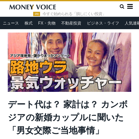
»
»
»
HOME
人気連載
路地ウラ景気ウォッチャー
デート代
は？ 家計は？ カンボジアの新婚カップルに聞いた「男女交際ご当地
今すぐ始められる「損しにくい投資」
PR
事情」
ニュース
株式
FX・先物
不動産投資
ビジネス・ライフ
人気連
デート代は？ 家計は？ カンボ
ジアの新婚カップルに聞いた
「男女交際ご当地事情」