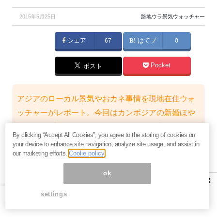
2015年5月25日
路地ウラ景気ウォッチャー
シェア
67
はてブ
0
Pocket
ポスト
アジアのローカル景気やおカネ事情を現地在住ウォ
ッチャーがレポート。今回はカンボジアの新婚ほや
ほやカップルのデートに同行して、男女交際の「ご
By clicking “Accept All Cookies”, you agree to the storing of cookies on
当地事情」を探ってみました（取材・文 / げん 改め
your device to enhance site navigation, analyze site usage, and assist in
our marketing efforts.
Coolie policy
けん）
【 取材時の為替レート: 1USドル = 約4,100カンボジ
ok
×
アリエル = 約120円 】
settings
※カンボジアではUSドルが広く通用しています