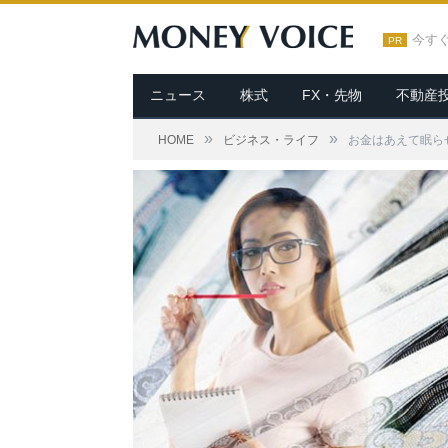
今す
PR
ニュース
株式
FX・先物
不動産
»
»
HOME
ビジネス・ライフ
お金はあえて眠ら