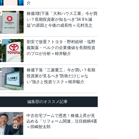
介
株価3割下落「大和ハウス工業」今が買
い？長期投資家が知るべき“34.9％減
益”の原因と今後の成長性＝元村浩之
割安で放置？トヨタ・野村総研・塩野
義製薬・ベルクの企業価値を長期投資
のプロが分析＝栫井駿介
株価下落「三菱重工」今が買い？長期
投資家が見るべき“防衛だけじゃな
い”強さと投資リスク＝栫井駿介
編集部のオススメ記事
中古住宅ブームで恩恵！株価上昇が見
込める「リフォーム関連」注目銘柄4選
＝田嶋智太郎