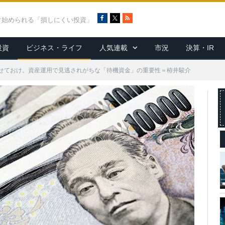
F
X
R
ぐ始められる「損しにくい投資」
a
S
c
S
投資
ビジネス・ライフ
人気連載
市況
決算・IR
e
b
o
せておけ。資産運用で見逃されがちな「待機資金」の重要性＝栫井駿介
o
k