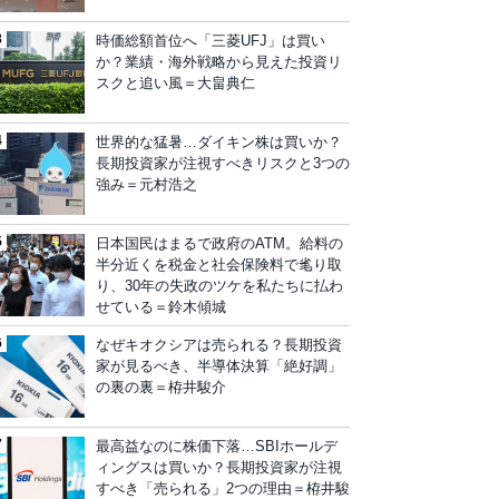
時価総額首位へ「三菱UFJ」は買い
か？業績・海外戦略から見えた投資リ
スクと追い風＝大畠典仁
世界的な猛暑…ダイキン株は買いか？
長期投資家が注視すべきリスクと3つの
強み＝元村浩之
日本国民はまるで政府のATM。給料の
半分近くを税金と社会保険料で毟り取
り、30年の失政のツケを私たちに払わ
せている＝鈴木傾城
なぜキオクシアは売られる？長期投資
家が見るべき、半導体決算「絶好調」
の裏の裏＝栫井駿介
最高益なのに株価下落…SBIホールデ
ィングスは買いか？長期投資家が注視
すべき「売られる」2つの理由＝栫井駿