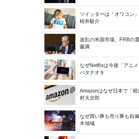
ツイッターは「オワコン
栫井駿介
波乱の米国市場、FRBの
藤満
なぜNetflixは今後「
バタナオキ
Amazonはなぜ日本で
村大次郎
なぜ買い豚も売り豚も自
木傾城