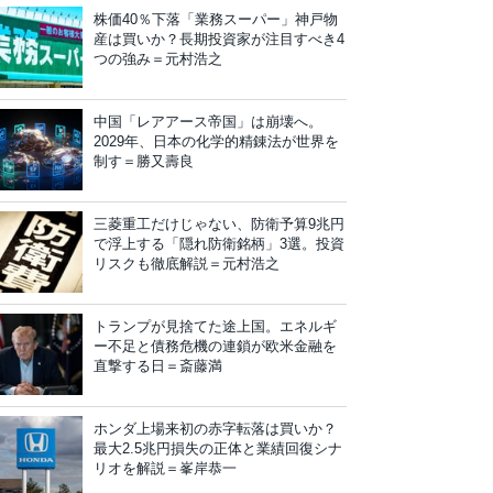
株価40％下落「業務スーパー」神戸物
産は買いか？長期投資家が注目すべき4
つの強み＝元村浩之
中国「レアアース帝国」は崩壊へ。
2029年、日本の化学的精錬法が世界を
制す＝勝又壽良
三菱重工だけじゃない、防衛予算9兆円
で浮上する「隠れ防衛銘柄」3選。投資
リスクも徹底解説＝元村浩之
トランプが見捨てた途上国。エネルギ
ー不足と債務危機の連鎖が欧米金融を
直撃する日＝斎藤満
ホンダ上場来初の赤字転落は買いか？
最大2.5兆円損失の正体と業績回復シナ
リオを解説＝峯岸恭一