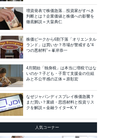
増資発表で株価急落…投資家がすべき
判断とは？企業価値と株価への影響を
徹底解説＝大畠典仁
株価ピークから6割下落「オリエンタル
ランド」は買いか？市場が警戒する“4
つの悪材料”＝峯岸恭一
4月開始「独身税」は本当に増税ではな
いのか？子ども・子育て支援金の仕組
みと不公平感の正体＝原彰宏
なぜジャパンディスプレイ株価急騰？
まだ買い？業績・思惑材料と投資リス
クを解説＝金融ライターK.Y
人気コーナー