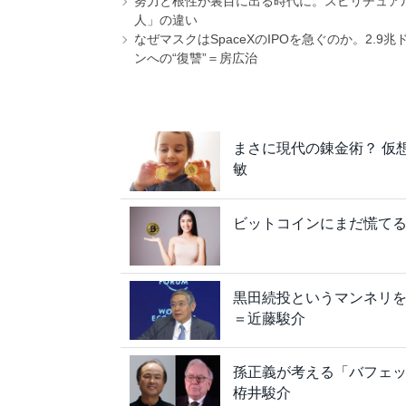
努力と根性が裏目に出る時代に。スピリチュアル
人」の違い
なぜマスクはSpaceXのIPOを急ぐのか。2.
ンへの“復讐”＝房広治
まさに現代の錬金術？ 仮
敏
ビットコインにまだ慌て
黒田続投というマンネリを
＝近藤駿介
孫正義が考える「バフェ
栫井駿介