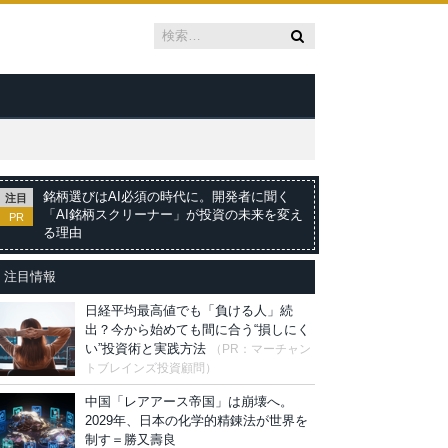
銘柄選びはAI必須の時代に。開発者に聞く
注目
「AI銘柄スクリーナー」が投資の未来を変え
PR
る理由
注目情報
日経平均最高値でも「負ける人」続
出？今から始めても間に合う“損しにく
い”投資術と実践方法
（PR：マーチャン
トブレインズ投資顧問）
中国「レアアース帝国」は崩壊へ。
2029年、日本の化学的精錬法が世界を
制す＝勝又壽良