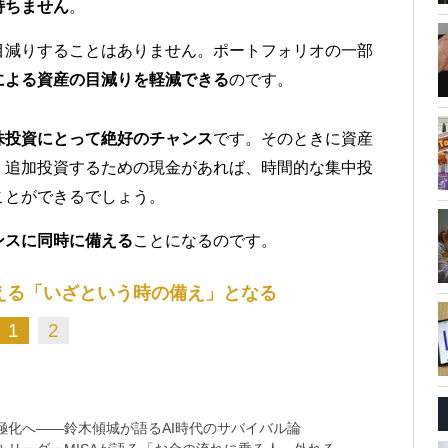
持ちません
。
目減りすることはありません。ポートフォリオの一部
による資産の目減りを軽減できる
のです。
株投資にとって絶好のチャンス
です。そのときに資産
、追加投資するための現金があれば、時間的な集中投
ことができるでしょう。
ンスに同時に備える
ことになるのです。
える「いざという時の備え」となる
1
2
極化へ――鈴木傾城が語るAI時代のサバイバル論