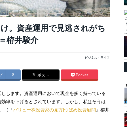
け。資産運用で見逃されがち
＝栫井駿介
ビジネス・ライフ
ブ
0
Pocket
ポスト
話しします。資産運用において現金を多く持っている
資効率を下げるとされています。しかし、私はそうは
。（『
バリュー株投資家の見方|つばめ投資顧問
』栫井