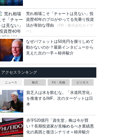
荒れ相場こそ「チャートは見ない」投
資歴40年のプロがやってる先乗り投資
法が有効な理由
（PR：株式会社カイザ
ー）
なぜバフェットは50兆円を握りしめて
動かないのか？最新インタビューから
見えた次の一手＝栫井駿介
アクセスランキング
ニュース
株式
FX・先物
ビジネス
貧乏人は水を飲むな。「水道民営化」
を推進するIMF、次のターゲットは日
本
赤字520億円「資生堂」株は今が買
い？長期投資家が見極めるべき業績悪
化の真因と復活シナリオ＝栫井駿介