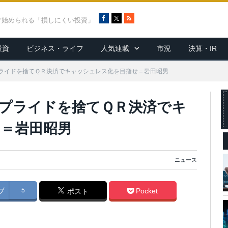
F
X
R
ぐ始められる「損しにくい投資」
a
S
c
S
投資
ビジネス・ライフ
人気連載
市況
決算・IR
e
b
o
ライドを捨てＱＲ決済でキャッシュレス化を目指せ＝岩田昭男
o
k
プライドを捨てＱＲ決済でキ
＝岩田昭男
ニュース
ブ
5
Pocket
ポスト