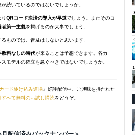
整が続いているのではないでしょうか。
はり
QRコード決済の導入が早道
でしょう。またそのコ
費者第一主義
を掲げるのが大事でしょう。
するものでは、普及はしないと思います。
手数料なしの時代
が来ることは予想できます。各カー
ネスモデルの確立を急ぐべきではないでしょうか。
）
カード駆け込み道場
』好評配信中。ご興味を持たれた
月すべて無料のお試し購読
をどうぞ。
5月配信済みバックナンバー＞