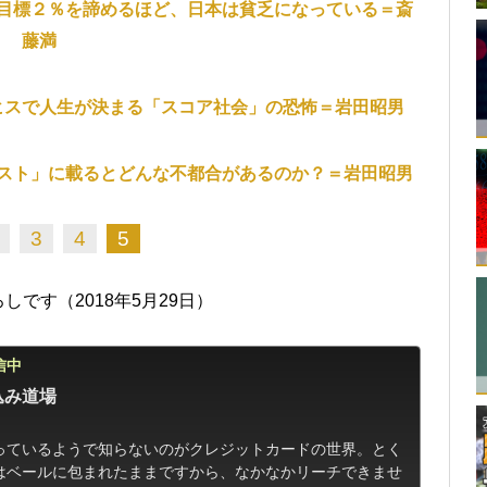
目標２％を諦めるほど、日本は貧乏になっている＝斎
藤満
ヒスで人生が決まる「スコア社会」の恐怖＝岩田昭男
スト」に載るとどんな不都合があるのか？＝岩田昭男
3
4
5
です（2018年5月29日）
信中
込み道場
っているようで知らないのがクレジットカードの世界。とく
はベールに包まれたままですから、なかなかリーチできませ