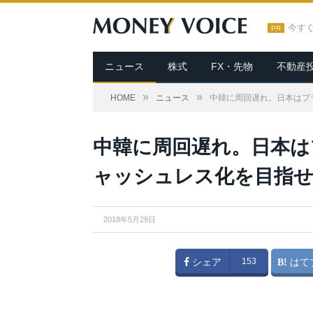
今す
PR
ニュース
株式
FX・先物
不動産
»
»
HOME
ニュース
中韓に周回遅れ。日本はプ
中韓に周回遅れ。日本は
ャッシュレス化を目指せ
2018年5月29日
シェア
153
はて