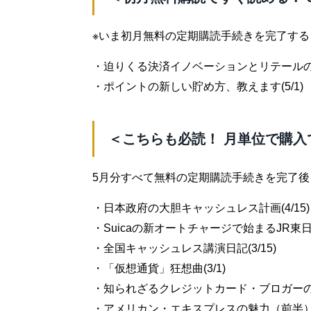
※いま初月無料の定期購読手続きを完了す
・迫りくる決済イノベーションとリテールのこれ
・ポイントの新しい貯め方、教えます(5/1)
＜こちらも必読！ 月単位で購入
5月分すべて無料の定期購読手続きを完了
・日本政府の大胆キャッシュレス計画(4/15)
・Suicaの新オートチャージで始まるJR東日本
・全国キャッシュレス講演日記(3/15)
・「仮想通貨」狂想曲(3/1)
・知られざるクレジットカード・ブロガーの生態
・アメリカン・エキスプレスの魅力（前半）(2