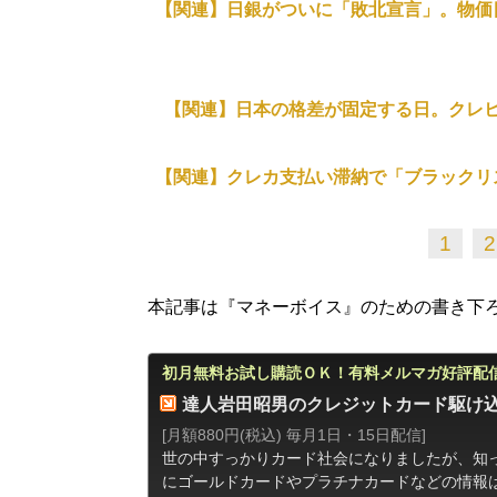
【関連】日銀がついに「敗北宣言」。物価
【関連】日本の格差が固定する日。クレ
【関連】クレカ支払い滞納で「ブラックリ
1
2
本記事は『マネーボイス』のための書き下ろし
初月無料お試し購読ＯＫ！有料メルマガ好評配
達人岩田昭男のクレジットカード駆け
[月額880円(税込) 毎月1日・15日配信]
世の中すっかりカード社会になりましたが、知
にゴールドカードやプラチナカードなどの情報