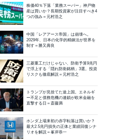
株価40％下落「業務スーパー」神戸物
産は買いか？長期投資家が注目すべき4
つの強み＝元村浩之
中国「レアアース帝国」は崩壊へ。
2029年、日本の化学的精錬法が世界を
制す＝勝又壽良
三菱重工だけじゃない、防衛予算9兆円
で浮上する「隠れ防衛銘柄」3選。投資
リスクも徹底解説＝元村浩之
トランプが見捨てた途上国。エネルギ
ー不足と債務危機の連鎖が欧米金融を
直撃する日＝斎藤満
ホンダ上場来初の赤字転落は買いか？
最大2.5兆円損失の正体と業績回復シナ
リオを解説＝峯岸恭一