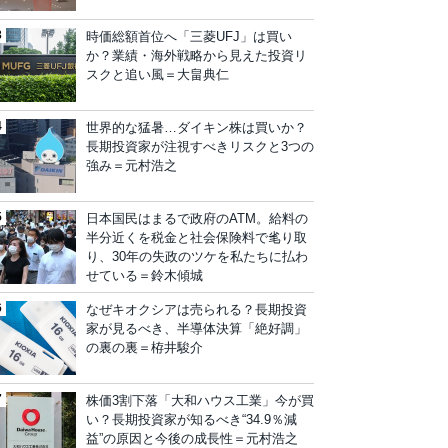
時価総額首位へ「三菱UFJ」は買い
か？業績・海外戦略から見えた投資リ
スクと追い風＝大畠典仁
世界的な猛暑…ダイキン株は買いか？
長期投資家が注視すべきリスクと3つの
強み＝元村浩之
日本国民はまるで政府のATM。給料の
半分近くを税金と社会保険料で毟り取
り、30年の失政のツケを私たちに払わ
せている＝鈴木傾城
なぜキオクシアは売られる？長期投資
家が見るべき、半導体決算「絶好調」
の裏の裏＝栫井駿介
株価3割下落「大和ハウス工業」今が買
い？長期投資家が知るべき“34.9％減
益”の原因と今後の成長性＝元村浩之