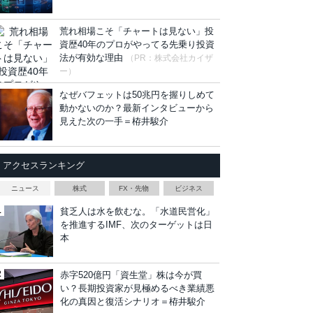
荒れ相場こそ「チャートは見ない」投
資歴40年のプロがやってる先乗り投資
法が有効な理由
（PR：株式会社カイザ
ー）
なぜバフェットは50兆円を握りしめて
動かないのか？最新インタビューから
見えた次の一手＝栫井駿介
アクセスランキング
ニュース
株式
FX・先物
ビジネス
貧乏人は水を飲むな。「水道民営化」
を推進するIMF、次のターゲットは日
本
赤字520億円「資生堂」株は今が買
い？長期投資家が見極めるべき業績悪
化の真因と復活シナリオ＝栫井駿介