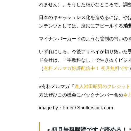
れません）。そうした細かなところで、調
日本のキャッシュレス化を進めるには、や
ンテンツとしては、庶民にアピールする
消
マイナンバーカードのような管制の匂いの
いずれにしろ、今後アリペイが切り拓いた
ド会社は、「手数料なし」で生き抜くビジ
（
有料メルマガ好評配信中！ 初月無料です
※有料メルマガ『
達人岩田昭男のクレジット
方はぜひこの機会にバックナンバー含め
今
image by：Freer / Shutterstock.com
＜初月無料購読ですぐ読める！ 