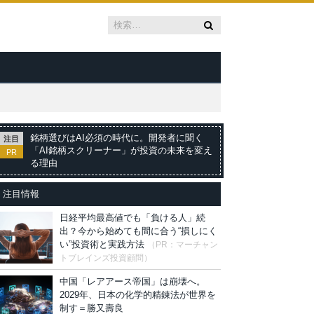
銘柄選びはAI必須の時代に。開発者に聞く
注目
「AI銘柄スクリーナー」が投資の未来を変え
PR
る理由
注目情報
日経平均最高値でも「負ける人」続
出？今から始めても間に合う“損しにく
い”投資術と実践方法
（PR：マーチャン
トブレインズ投資顧問）
中国「レアアース帝国」は崩壊へ。
2029年、日本の化学的精錬法が世界を
制す＝勝又壽良