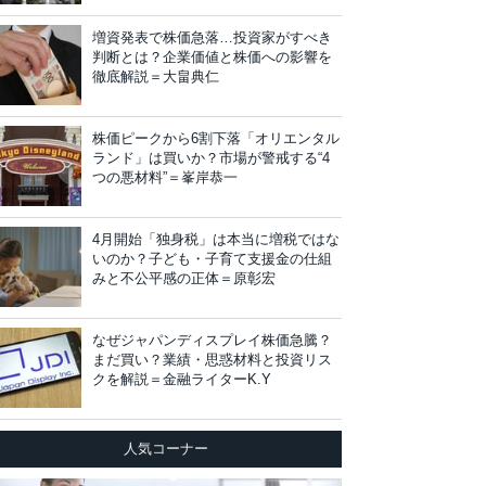
増資発表で株価急落…投資家がすべき
判断とは？企業価値と株価への影響を
徹底解説＝大畠典仁
株価ピークから6割下落「オリエンタル
ランド」は買いか？市場が警戒する“4
つの悪材料”＝峯岸恭一
4月開始「独身税」は本当に増税ではな
いのか？子ども・子育て支援金の仕組
みと不公平感の正体＝原彰宏
なぜジャパンディスプレイ株価急騰？
まだ買い？業績・思惑材料と投資リス
クを解説＝金融ライターK.Y
人気コーナー