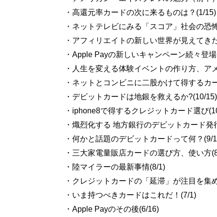
・高還元率カードの次に来るものは？(1/15)
・ネットテレビにみる「スコア」社会の恐怖～Ne
・アフィリエイトの新しい世界が見えてきた！(
・Apple Payの新しいキャンペーン続々登場！
・人生を変える体験イベントの作り方、アメリ
・ネットとコンビニに二股かけて得するカードは
・デビットカードは地銀を救えるか?(10/15)
・iphone8で得するクレジットカード選び(10/
・熾烈化する 地方銀行のデビットカード発行競争
・何かと話題のデビットカードって何？(9/1
・三大家電量販店カードの選び方、使い方(8/
・陸マイラーの最新事情(8/1)
・クレジットカードの「延滞」が注目を集める理
・いま持つべきカードはこれだ！(7/1)
・Apple Payのその後(6/16)