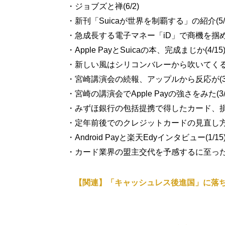
・ジョブズと禅(6/2)
・新刊「Suicaが世界を制覇する」の紹介(5/1
・急成長する電子マネー「iD」で商機を掴め(5
・Apple PayとSuicaの本、完成まじか(4/15
・新しい風はシリコンバレーから吹いてくる！(
・宮崎講演会の続報、アップルから反応が(3/
・宮崎の講演会でApple Payの強さをみた(3/
・みずほ銀行の包括提携で得したカード、損した
・定年前後でのクレジットカードの見直し方(2
・Android Payと楽天Edyインタビュー(1/15
・カード業界の盟主交代を予感するに至った核
【関連】「キャッシュレス後進国」に落