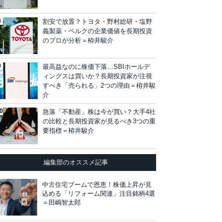
割安で放置？トヨタ・野村総研・塩野
義製薬・ベルクの企業価値を長期投資
のプロが分析＝栫井駿介
最高益なのに株価下落…SBIホールデ
ィングスは買いか？長期投資家が注視
すべき「売られる」2つの理由＝栫井駿
介
急落「不動産」株は今が買い？大手4社
の比較と長期投資家が見るべき3つの重
要指標＝栫井駿介
編集部のオススメ記事
中古住宅ブームで恩恵！株価上昇が見
込める「リフォーム関連」注目銘柄4選
＝田嶋智太郎