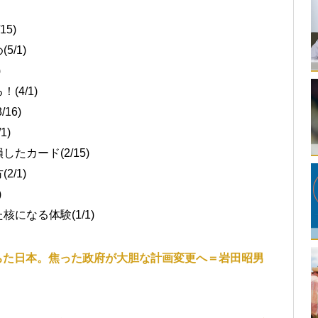
5)
/1)
)
4/1)
16)
1)
カード(2/15)
/1)
)
になる体験(1/1)
ちた日本。焦った政府が大胆な計画変更へ＝岩田昭男