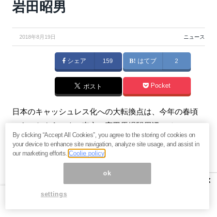
岩田昭男
2018年8月19日
ニュース
シェア
159
はてブ
2
Pocket
ポスト
日本のキャッシュレス化への大転換点は、今年の春頃
にあったようです。東京・高田馬場駅周辺のチェーン
By clicking “Accept All Cookies”, you agree to the storing of cookies on
店を調査して実感した脱・現金主義の奔流をお伝えし
your device to enhance site navigation, analyze site usage, and assist in
ます。（『
達人岩田昭男のクレジットカード駆け込み
our marketing efforts.
Coolie policy
道場
』岩田昭男）
ok
×
※本記事は、『
達人岩田昭男のクレジットカード駆け込
settings
み道場
』2018年7月15日号の一部抜粋です。ご興味を