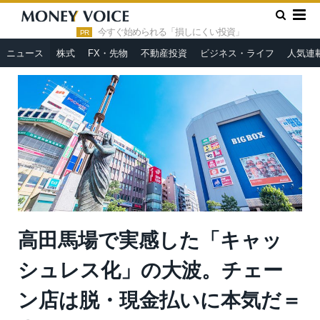
»
»
HOME
ニュース
高田馬場で実感した「キャッシュレス化」
の大波。チェーン店は脱・現金払いに本気だ＝岩田昭男
今すぐ始められる「損しにくい投資」
PR
ニュース
株式
FX・先物
不動産投資
ビジネス・ライフ
人気連
高田馬場で実感した「キャッ
シュレス化」の大波。チェー
ン店は脱・現金払いに本気だ＝