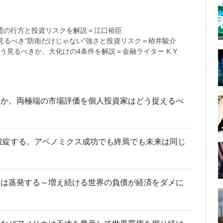
需の行方と投資リスクを解説＝江口裕臣
るべき“防衛だけじゃない”強さと投資リスク＝栫井駿介
う見るべきか、大化けの4条件を解説＝金融ライター K.Y
家か。両極端の市場評価を個人投資家はどう捉えるべ
は破綻する。アベノミクス成功でも終焉でも未来は同じ
金は蒸発する～増え続ける世界の負債が経済をダメに