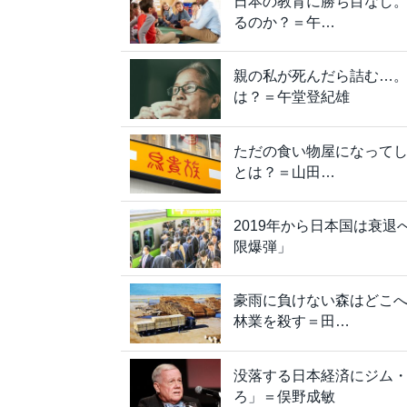
日本の教育に勝ち目なし
るのか？＝午…
親の私が死んだら詰む…
は？＝午堂登紀雄
ただの食い物屋になって
とは？＝山田…
2019年から日本国は衰
限爆弾」
豪雨に負けない森はどこ
林業を殺す＝田…
没落する日本経済にジム
ろ」＝俣野成敏