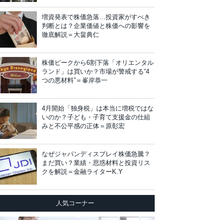
増資発表で株価急落…投資家がすべき
判断とは？企業価値と株価への影響を
徹底解説＝大畠典仁
株価ピークから6割下落「オリエンタル
ランド」は買いか？市場が警戒する“4
つの悪材料”＝峯岸恭一
4月開始「独身税」は本当に増税ではな
いのか？子ども・子育て支援金の仕組
みと不公平感の正体＝原彰宏
なぜジャパンディスプレイ株価急騰？
まだ買い？業績・思惑材料と投資リス
クを解説＝金融ライターK.Y
人気コーナー