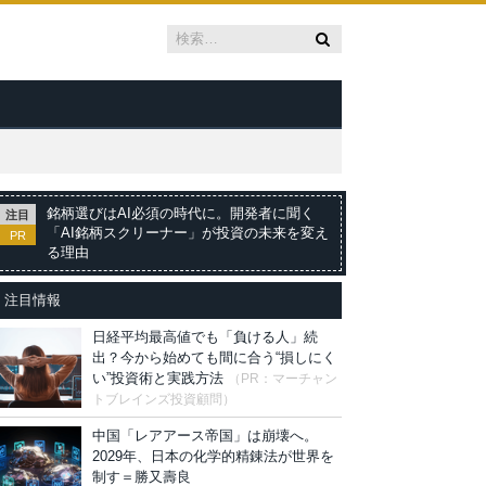
銘柄選びはAI必須の時代に。開発者に聞く
注目
「AI銘柄スクリーナー」が投資の未来を変え
PR
る理由
注目情報
日経平均最高値でも「負ける人」続
出？今から始めても間に合う“損しにく
い”投資術と実践方法
（PR：マーチャン
トブレインズ投資顧問）
中国「レアアース帝国」は崩壊へ。
2029年、日本の化学的精錬法が世界を
制す＝勝又壽良