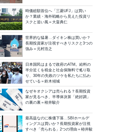
時価総額首位へ「三菱UFJ」は買い
か？業績・海外戦略から見えた投資リ
スクと追い風＝大畠典仁
世界的な猛暑…ダイキン株は買いか？
長期投資家が注視すべきリスクと3つの
強み＝元村浩之
日本国民はまるで政府のATM。給料の
半分近くを税金と社会保険料で毟り取
り、30年の失政のツケを私たちに払わ
せている＝鈴木傾城
なぜキオクシアは売られる？長期投資
家が見るべき、半導体決算「絶好調」
の裏の裏＝栫井駿介
最高益なのに株価下落…SBIホールデ
ィングスは買いか？長期投資家が注視
すべき「売られる」2つの理由＝栫井駿