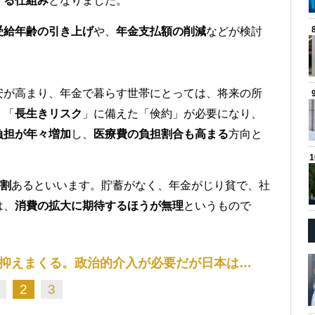
する仕組み
となりました。
受給年齢の引き上げ
や、
年金支払額の削減
などが検討
安が高まり、年金で暮らす世帯にとっては、将来の所
、「
長生きリスク
」に備えた「倹約」が必要になり、
負担が年々増加
し、
医療費の負担割合も高まる
方向と
3割
あるといいます。貯蓄がなく、年金がじり貧で、社
は、
消費の拡大に期待するほうが無理
というもので
抑えまくる。政治的介入が必要だが日本は…
2
3