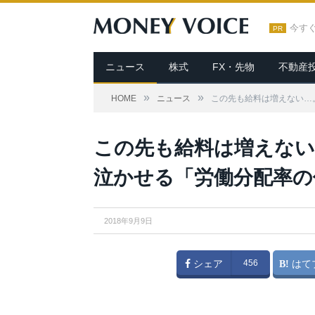
今す
PR
ニュース
株式
FX・先物
不動産
»
»
HOME
ニュース
この先も給料は増えない…
この先も給料は増えない
泣かせる「労働分配率の
2018年9月9日
シェア
456
はて