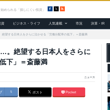
F
X
R
ぐ始められる「損しにくい投資」
a
S
c
S
投資
ビジネス・ライフ
人気連載
市況
決算・IR
e
b
o
。絶望する日本人をさらに泣かせる「労働分配率の低下」＝斎藤満
o
k
…。絶望する日本人をさらに
低下」＝斎藤満
ニュース
ブ
5
Pocket
ポスト