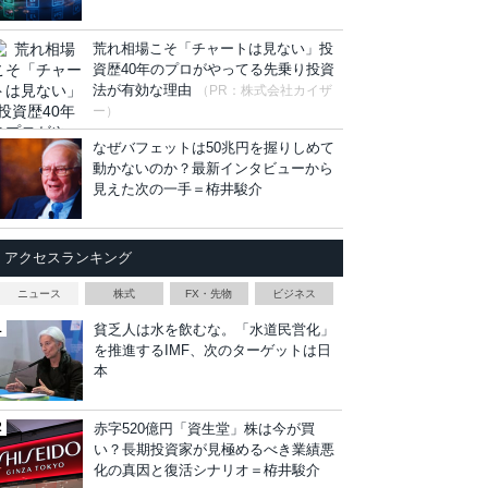
荒れ相場こそ「チャートは見ない」投
資歴40年のプロがやってる先乗り投資
法が有効な理由
（PR：株式会社カイザ
ー）
なぜバフェットは50兆円を握りしめて
動かないのか？最新インタビューから
見えた次の一手＝栫井駿介
アクセスランキング
ニュース
株式
FX・先物
ビジネス
貧乏人は水を飲むな。「水道民営化」
を推進するIMF、次のターゲットは日
本
赤字520億円「資生堂」株は今が買
い？長期投資家が見極めるべき業績悪
化の真因と復活シナリオ＝栫井駿介