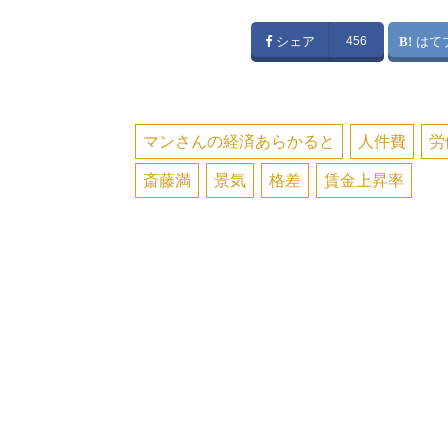
シェア
456
はて
マンさんの経済あらかると
人件費
労
斎藤満
景気
格差
賃金上昇率