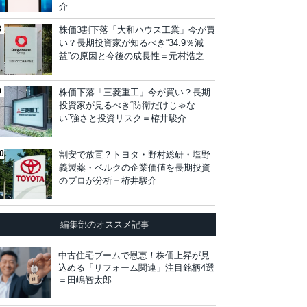
介
株価3割下落「大和ハウス工業」今が買
い？長期投資家が知るべき“34.9％減
益”の原因と今後の成長性＝元村浩之
株価下落「三菱重工」今が買い？長期
投資家が見るべき“防衛だけじゃな
い”強さと投資リスク＝栫井駿介
割安で放置？トヨタ・野村総研・塩野
義製薬・ベルクの企業価値を長期投資
のプロが分析＝栫井駿介
編集部のオススメ記事
中古住宅ブームで恩恵！株価上昇が見
込める「リフォーム関連」注目銘柄4選
＝田嶋智太郎