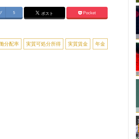
ブ
5
Pocket
ポスト
働分配率
実質可処分所得
実質賃金
年金