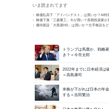
いま読まれてます
株価乱高下「アドバンテスト」は買いか？AI特
株価下落「三菱重工」今が買い？長期投資家が見
優待新設「大黒屋HD」は買いか？仕手株説をど
トランプは馬鹿か、戦略
き？＝今市太郎
2022年までに日本経済
＝高島康司
米株が下がれば日本の年
する＝吉田繁治