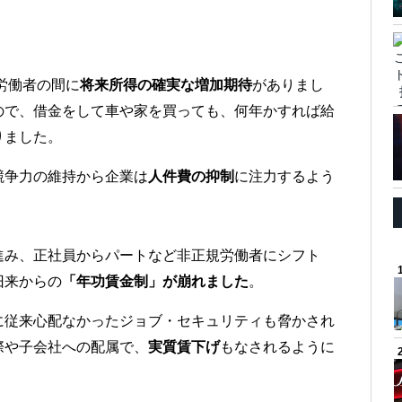
労働者の間に
将来所得の確実な増加期待
がありまし
ので、借金をして車や家を買っても、何年かすれば給
りました。
競争力の維持から企業は
人件費の抑制
に注力するよう
進み、正社員からパートなど非正規労働者にシフト
旧来からの
「年功賃金制」が崩れました
。
に従来心配なかったジョブ・セキュリティも脅かされ
際や子会社への配属で、
実質賃下げ
もなされるように