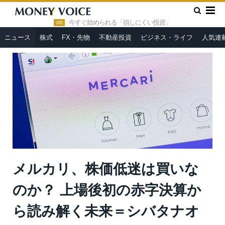
»
»
HOME
ニュース
メルカリ、株価低迷は買いなのか？ 上場
後初の赤字決算から読み解く未来＝シバタナオキ
今すぐ始められる「損しにくい投資」
PR
ニュース
株式
FX・先物
不動産投資
ビジネス・ライフ
人気連
メルカリ、株価低迷は買いな
のか？ 上場後初の赤字決算か
ら読み解く未来＝シバタナオ