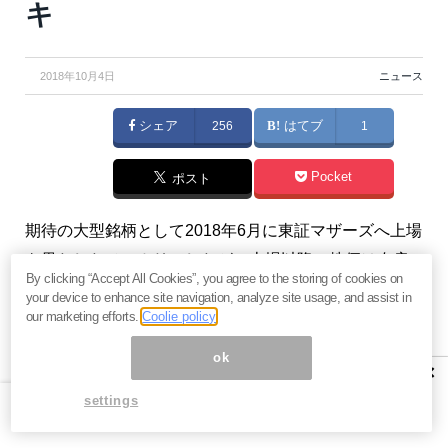
キ
2018年10月4日
ニュース
シェア
256
はてブ
1
Pocket
ポスト
期待の大型銘柄として2018年6月に東証マザーズへ上場
を果たしたメルカリでしたが、上場以降、株価は右肩
By clicking “Accept All Cookies”, you agree to the storing of cookies on
下がり。その原因は赤字決算にあると言われています
your device to enhance site navigation, analyze site usage, and assist in
が、本当にそうなのでしょうか。上場後に初めて発表
our marketing efforts.
Coolie policy
された決算を読み解き、今後の投資妙味を探ります。
ok
×
（『
決算が読めるようになるノート
』シバタナオキ）
settings
※本記事は有料メルマガ『
決算が読めるようになるノー