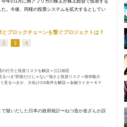
、今年の1月に南アフリカの株主が株主総会で投票する
した。今後、同様の投票システムを拡大するとしてい
挙とプロックチェーンを繋ぐプロジェクトは？
2
3
4
需の行方と投資リスクを解説＝江口裕臣
るべき“防衛だけじゃない”強さと投資リスク＝栫井駿介
う見るべきか、大化けの4条件を解説＝金融ライター K.Y
まで疑いだした日本の政府統計〜ねつ造か改ざんか誤