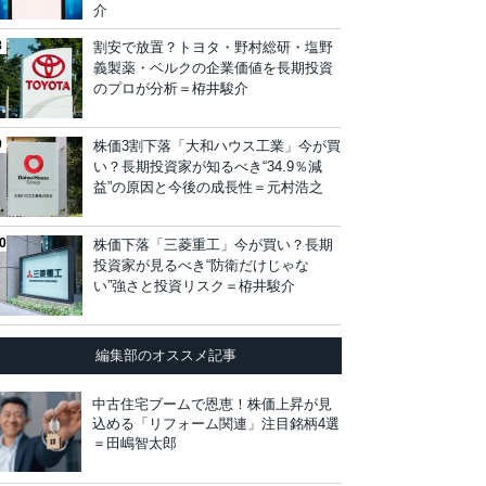
介
割安で放置？トヨタ・野村総研・塩野
義製薬・ベルクの企業価値を長期投資
のプロが分析＝栫井駿介
株価3割下落「大和ハウス工業」今が買
い？長期投資家が知るべき“34.9％減
益”の原因と今後の成長性＝元村浩之
株価下落「三菱重工」今が買い？長期
投資家が見るべき“防衛だけじゃな
い”強さと投資リスク＝栫井駿介
編集部のオススメ記事
中古住宅ブームで恩恵！株価上昇が見
込める「リフォーム関連」注目銘柄4選
＝田嶋智太郎