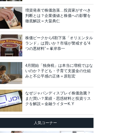
増資発表で株価急落…投資家がすべき
判断とは？企業価値と株価への影響を
徹底解説＝大畠典仁
株価ピークから6割下落「オリエンタル
ランド」は買いか？市場が警戒する“4
つの悪材料”＝峯岸恭一
4月開始「独身税」は本当に増税ではな
いのか？子ども・子育て支援金の仕組
みと不公平感の正体＝原彰宏
なぜジャパンディスプレイ株価急騰？
まだ買い？業績・思惑材料と投資リス
クを解説＝金融ライターK.Y
人気コーナー