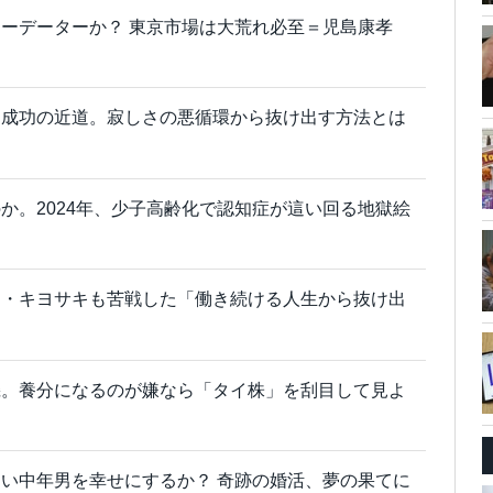
ーデーターか？ 東京市場は大荒れ必至＝児島康孝
そ成功の近道。寂しさの悪循環から抜け出す方法とは
か。2024年、少子高齢化で認知症が這い回る地獄絵
ト・キヨサキも苦戦した「働き続ける人生から抜け出
機。養分になるのが嫌なら「タイ株」を刮目して見よ
い中年男を幸せにするか？ 奇跡の婚活、夢の果てに