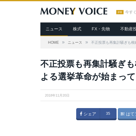
今す
PR
ニュース
株式
FX・先物
不動産
»
»
HOME
ニュース
不正投票も再集計騒ぎも根
不正投票も再集計騒ぎも
よる選挙革命が始まって
2018年11月20日
シェア
35
はて