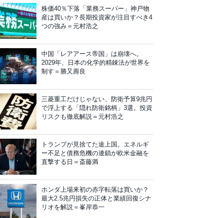
株価40％下落「業務スーパー」神戸物
産は買いか？長期投資家が注目すべき4
つの強み＝元村浩之
中国「レアアース帝国」は崩壊へ。
2029年、日本の化学的精錬法が世界を
制す＝勝又壽良
三菱重工だけじゃない、防衛予算9兆円
で浮上する「隠れ防衛銘柄」3選。投資
リスクも徹底解説＝元村浩之
トランプが見捨てた途上国。エネルギ
ー不足と債務危機の連鎖が欧米金融を
直撃する日＝斎藤満
ホンダ上場来初の赤字転落は買いか？
最大2.5兆円損失の正体と業績回復シナ
リオを解説＝峯岸恭一