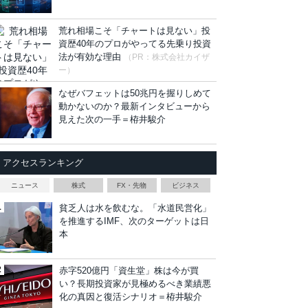
荒れ相場こそ「チャートは見ない」投
資歴40年のプロがやってる先乗り投資
法が有効な理由
（PR：株式会社カイザ
ー）
なぜバフェットは50兆円を握りしめて
動かないのか？最新インタビューから
見えた次の一手＝栫井駿介
アクセスランキング
ニュース
株式
FX・先物
ビジネス
貧乏人は水を飲むな。「水道民営化」
を推進するIMF、次のターゲットは日
本
赤字520億円「資生堂」株は今が買
い？長期投資家が見極めるべき業績悪
化の真因と復活シナリオ＝栫井駿介