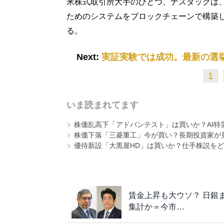
米株式取引所大手のひとつ、ナスダックは
ためのシステムをブロックチェーンで構築
る。
Next:
実証実験では成功。最新の選
1
いま読まれてます
株価乱高下「アドバンテスト」は買いか？AI特
株価下落「三菱重工」今が買い？長期投資家が見
優待新設「大黒屋HD」は買いか？仕手株説をど
賃金上昇も大ウソ？ 日銀
集計か＝今市…