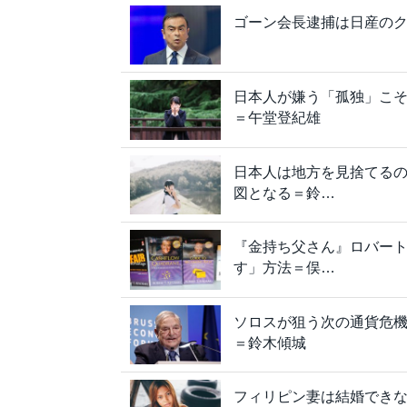
ゴーン会長逮捕は日産のク
日本人が嫌う「孤独」こ
＝午堂登紀雄
日本人は地方を見捨てるの
図となる＝鈴…
『金持ち父さん』ロバー
す」方法＝俣…
ソロスが狙う次の通貨危
＝鈴木傾城
フィリピン妻は結婚できな