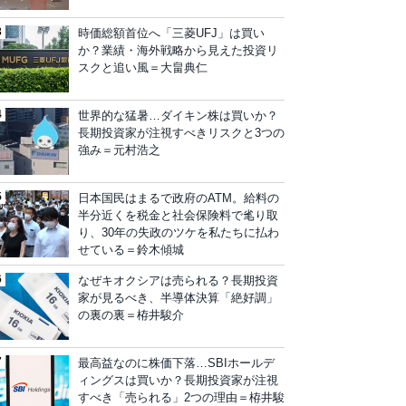
時価総額首位へ「三菱UFJ」は買い
か？業績・海外戦略から見えた投資リ
スクと追い風＝大畠典仁
世界的な猛暑…ダイキン株は買いか？
長期投資家が注視すべきリスクと3つの
強み＝元村浩之
日本国民はまるで政府のATM。給料の
半分近くを税金と社会保険料で毟り取
り、30年の失政のツケを私たちに払わ
せている＝鈴木傾城
なぜキオクシアは売られる？長期投資
家が見るべき、半導体決算「絶好調」
の裏の裏＝栫井駿介
最高益なのに株価下落…SBIホールデ
ィングスは買いか？長期投資家が注視
すべき「売られる」2つの理由＝栫井駿