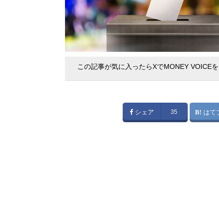
この記事が気に入ったらXでMONEY VOICE
シェア
35
はて