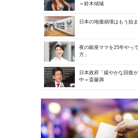
＝鈴木傾城
日本の地価崩壊はもう始
夜の銀座ママを25年やっ
方」
日本政府「緩やかな回復
中＝斎藤満