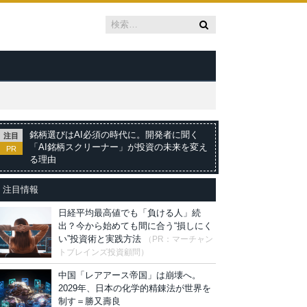
銘柄選びはAI必須の時代に。開発者に聞く
注目
「AI銘柄スクリーナー」が投資の未来を変え
PR
る理由
注目情報
日経平均最高値でも「負ける人」続
出？今から始めても間に合う“損しにく
い”投資術と実践方法
（PR：マーチャン
トブレインズ投資顧問）
中国「レアアース帝国」は崩壊へ。
2029年、日本の化学的精錬法が世界を
制す＝勝又壽良