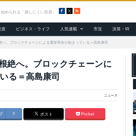
F
X
R
ぐ始められる「損しにくい投資」
a
S
c
S
投資
ビジネス・ライフ
人気連載
市況
決算・IR
e
b
o
絶へ。ブロックチェーンによる選挙革命が始まっている＝高島康司
o
k
根絶へ。ブロックチェーンに
いる＝高島康司
ニュース
ブ
0
Pocket
ポスト