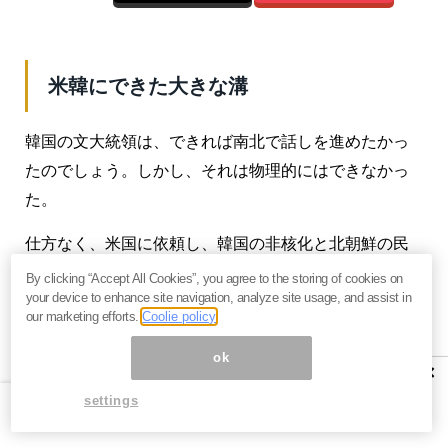
米韓にできた大きな溝
韓国の文大統領は、できれば南北で話しを進めたかっ
たのでしょう。しかし、それは物理的にはできなかっ
た。
仕方なく、米国に依頼し、韓国の非核化と北朝鮮の民
主化を進める方を選んだということです。
By clicking “Accept All Cookies”, you agree to the storing of cookies on
your device to enhance site navigation, analyze site usage, and assist in
一方、米国の方は、いずれ韓国からの米軍撤退も視野
our marketing efforts.
Coolie policy
に入れながら、北朝鮮との交渉を進めることになるで
ok
×
しょう。
settings
在韓米軍の駐留経費の負担に関する協定の期限切れも
あります。ここの部分は早めに結論を出したいところ