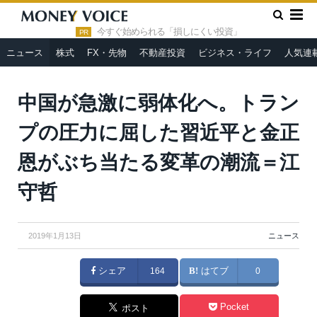
»
»
HOME
ニュース
中国が急激に弱体化へ。トランプの圧力に
屈した習近平と金正恩がぶち当たる変革の潮流＝江守哲
今すぐ始められる「損しにくい投資」
PR
ニュース
株式
FX・先物
不動産投資
ビジネス・ライフ
人気連
中国が急激に弱体化へ。トラン
プの圧力に屈した習近平と金正
恩がぶち当たる変革の潮流＝江
守哲
2019年1月13日
ニュース
シェア
164
はてブ
0
Pocket
ポスト