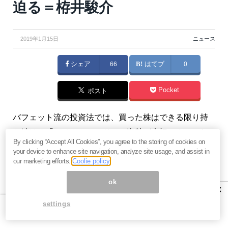
迫る＝栫井駿介
2019年1月15日
ニュース
シェア
66
はてブ
0
Pocket
ポスト
バフェット流の投資法では、買った株はできる限り持
ち続ける「バイ＆ホールド」の姿勢が大切です。これ
By clicking “Accept All Cookies”, you agree to the storing of cookies on
には哲学的な理由だけではなく、そうした方が良い合
your device to enhance site navigation, analyze site usage, and assist in
理的な理由があります。今回は、つばめ投資顧問代
our marketing efforts.
Coolie policy
表・証券アナリストとして活躍し、マネーボイスの人
ok
×
気著者でもある栫井駿介氏の連載『誰でもバフェット
settings
投資術 〜 バイ・アンド・ホールドで人生100年時代の
資産を築く』第7回をお届けします。