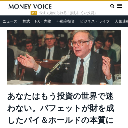
»
»
HOME
ニュース
あなたはもう投資の世界で迷わない。バフ
ェットが財を成したバイ＆ホールドの本質に迫る＝栫井駿介
今すぐ始められる「損しにくい投資」
PR
ニュース
株式
FX・先物
不動産投資
ビジネス・ライフ
人気連
あなたはもう投資の世界で迷
わない。バフェットが財を成
したバイ＆ホールドの本質に