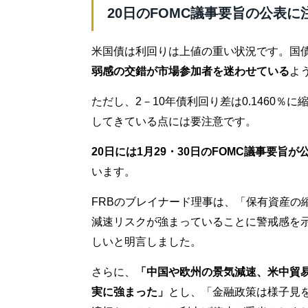
20日のFOMC議事要旨の公表に
米国債は利回りは上値の重い状況です。国
弱感の交錯が市場参加者を迷わせている
よ
ただし、2－10年債利回り差は0.1460
してきている点には要注意です。
20日には1月29・30日のFOMC議事要旨が
います。
FRBのブレイナード理事は、「保有資産の
減速リスクが強まっていることに警戒感を
しいと明言しました。
さらに、
「中国や欧州の景気減速、米中貿
実に強まった」
とし、「金融政策は様子見