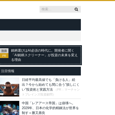
銘柄選びはAI必須の時代に。開発者に聞く
注目
「AI銘柄スクリーナー」が投資の未来を変え
PR
る理由
注目情報
日経平均最高値でも「負ける人」続
出？今から始めても間に合う“損しにく
い”投資術と実践方法
（PR：マーチャン
トブレインズ投資顧問）
中国「レアアース帝国」は崩壊へ。
2029年、日本の化学的精錬法が世界を
制す＝勝又壽良