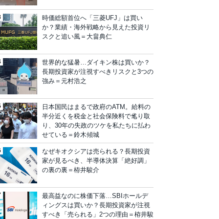
時価総額首位へ「三菱UFJ」は買い
か？業績・海外戦略から見えた投資リ
スクと追い風＝大畠典仁
世界的な猛暑…ダイキン株は買いか？
長期投資家が注視すべきリスクと3つの
強み＝元村浩之
日本国民はまるで政府のATM。給料の
半分近くを税金と社会保険料で毟り取
り、30年の失政のツケを私たちに払わ
せている＝鈴木傾城
なぜキオクシアは売られる？長期投資
家が見るべき、半導体決算「絶好調」
の裏の裏＝栫井駿介
最高益なのに株価下落…SBIホールデ
ィングスは買いか？長期投資家が注視
すべき「売られる」2つの理由＝栫井駿