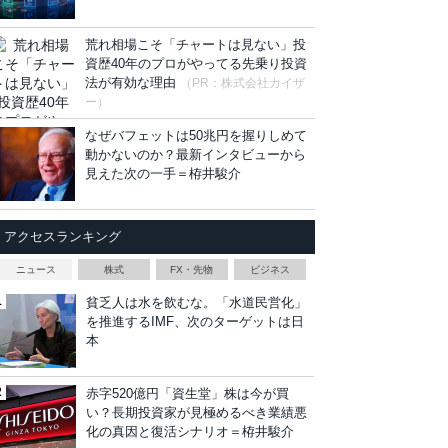
荒れ相場こそ「チャートは見ない」投
資歴40年のプロがやってる先乗り投資
法が有効な理由
（PR：株式会社カイザ
ー）
なぜバフェットは50兆円を握りしめて
動かないのか？最新インタビューから
見えた次の一手＝栫井駿介
アクセスランキング
ニュース
株式
FX・先物
ビジネス
貧乏人は水を飲むな。「水道民営化」
を推進するIMF、次のターゲットは日
本
赤字520億円「資生堂」株は今が買
い？長期投資家が見極めるべき業績悪
化の真因と復活シナリオ＝栫井駿介