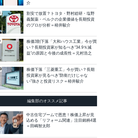
介
割安で放置？トヨタ・野村総研・塩野
義製薬・ベルクの企業価値を長期投資
のプロが分析＝栫井駿介
株価3割下落「大和ハウス工業」今が買
い？長期投資家が知るべき“34.9％減
益”の原因と今後の成長性＝元村浩之
株価下落「三菱重工」今が買い？長期
投資家が見るべき“防衛だけじゃな
い”強さと投資リスク＝栫井駿介
編集部のオススメ記事
中古住宅ブームで恩恵！株価上昇が見
込める「リフォーム関連」注目銘柄4選
＝田嶋智太郎