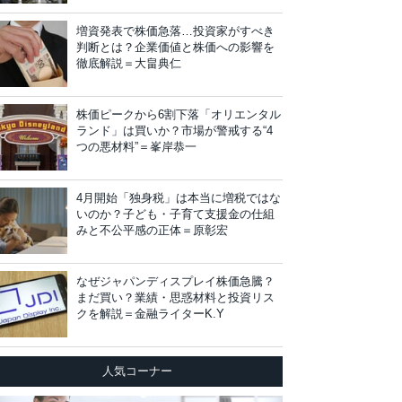
増資発表で株価急落…投資家がすべき
判断とは？企業価値と株価への影響を
徹底解説＝大畠典仁
株価ピークから6割下落「オリエンタル
ランド」は買いか？市場が警戒する“4
つの悪材料”＝峯岸恭一
4月開始「独身税」は本当に増税ではな
いのか？子ども・子育て支援金の仕組
みと不公平感の正体＝原彰宏
なぜジャパンディスプレイ株価急騰？
まだ買い？業績・思惑材料と投資リス
クを解説＝金融ライターK.Y
人気コーナー