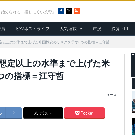
F
X
R
ぐ始められる「損しにくい投資」
a
S
c
S
投資
ビジネス・ライフ
人気連載
市況
決算・IR
e
b
o
定以上の水準まで上げた米国株安のリスクを示す3つの指標＝江守哲
o
k
想定以上の水準まで上げた米
つの指標＝江守哲
ニュース
ブ
0
Pocket
ポスト