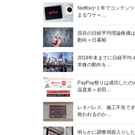
Netflixが１年でコンテ
まるワケ＝…
現在の日経平均理論株価は
動向＝日暮昭
2019年末までに日経平
本株の動向を…
PayPay祭りは成功し
温度差＝岩田…
レオパレス、施工不良で
救われるのか…
明らかに調整局面入りした