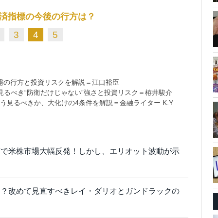
済指標の今後の行方は？
3
4
5
需の行方と投資リスクを解説＝江口裕臣
るべき“防衛だけじゃない”強さと投資リスク＝栫井駿介
う見るべきか、大化けの4条件を解説＝金融ライター K.Y
言で米株市場大幅反発！しかし、エリオット波動が示
む？改めて見直すべきレイ・ダリオとガンドラックの