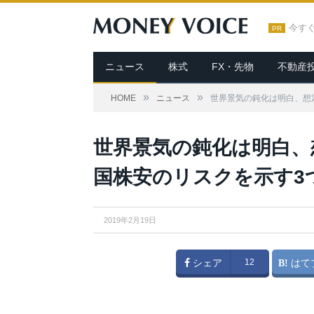
今す
PR
ニュース
株式
FX・先物
不動産
»
»
HOME
ニュース
世界景気の鈍化は明白、想
世界景気の鈍化は明白、
国株安のリスクを示す3
2019年2月19日
シェア
12
はて