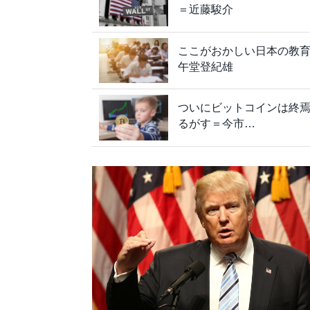
＝近藤駿介
ここがおかしい日本の教
午堂登紀雄
ついにビットコインは終
るがす＝今市…