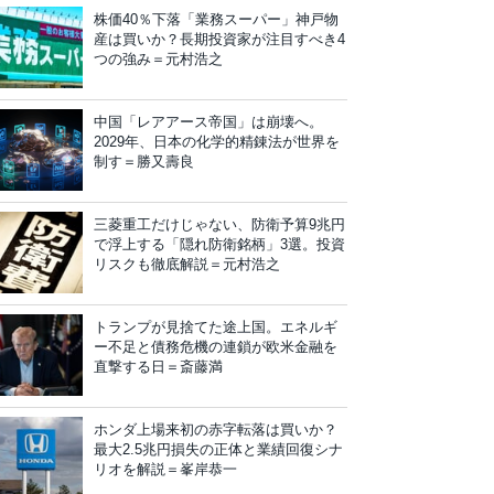
株価40％下落「業務スーパー」神戸物
産は買いか？長期投資家が注目すべき4
つの強み＝元村浩之
中国「レアアース帝国」は崩壊へ。
2029年、日本の化学的精錬法が世界を
制す＝勝又壽良
三菱重工だけじゃない、防衛予算9兆円
で浮上する「隠れ防衛銘柄」3選。投資
リスクも徹底解説＝元村浩之
トランプが見捨てた途上国。エネルギ
ー不足と債務危機の連鎖が欧米金融を
直撃する日＝斎藤満
ホンダ上場来初の赤字転落は買いか？
最大2.5兆円損失の正体と業績回復シナ
リオを解説＝峯岸恭一