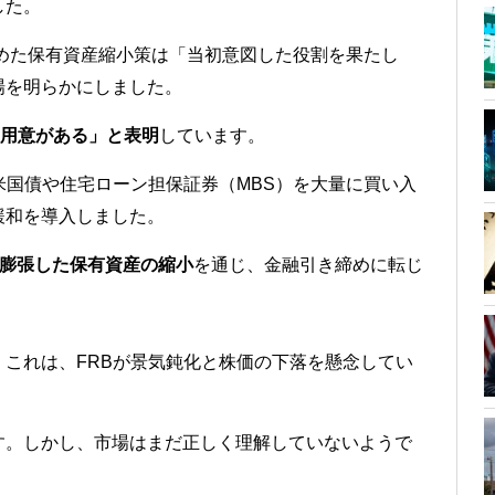
した。
始めた保有資産縮小策は「当初意図した役割を果たし
場を明らかにしました。
る用意がある」と表明
しています。
米国債や住宅ローン担保証券（MBS）を大量に買い入
緩和を導入しました。
ルに膨張した保有資産の縮小
を通じ、金融引き締めに転じ
これは、FRBが景気鈍化と株価の下落を懸念してい
す。しかし、市場はまだ正しく理解していないようで