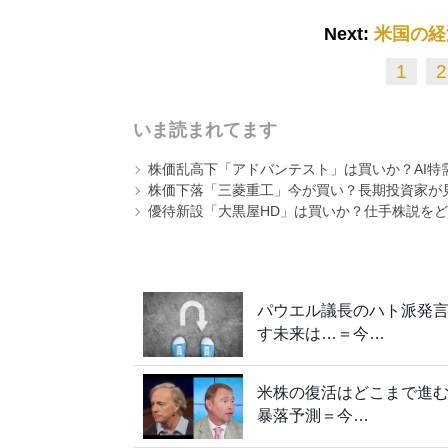
Next:
米国の経
1
2
いま読まれてます
株価乱高下「アドバンテスト」は買いか？AI特
株価下落「三菱重工」今が買い？長期投資家が見
優待新設「大黒屋HD」は買いか？仕手株説をど
パウエル議長のハト派発
す未来は…＝今…
米株の復活はどこまで進
暴落予測＝今…