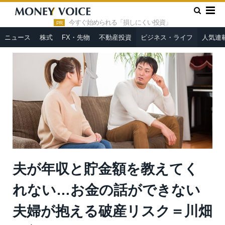
»
»
HOME
ビジネス・ライフ
夫が年収と貯金額を教えてくれな
い…お金の話ができない夫婦が抱える破産リスク＝川畑明美
今すぐ始められる「損しにくい投資」
PR
ニュース
株式
FX・先物
不動産投資
ビジネス・ライフ
人気連
夫が年収と貯金額を教えてく
れない…お金の話ができない
夫婦が抱える破産リスク＝川畑