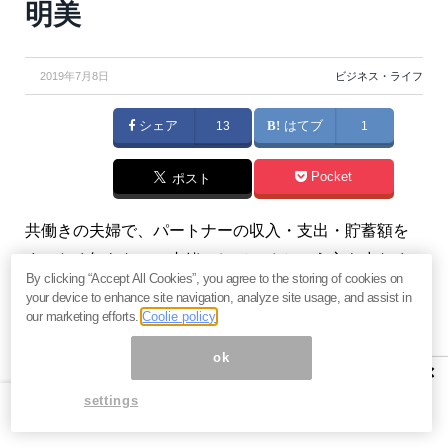
明美
2019年7月8日
ビジネス・ライフ
シェア
13
はてブ
1
Pocket
ポスト
共働きの夫婦で、パートナーの収入・支出・貯蓄額を
まったく知らない、内緒にしているという方も少なく
By clicking “Accept All Cookies”, you agree to the storing of cookies on
ありません。この問題、どう解決したらいいのでしょ
your device to enhance site navigation, analyze site usage, and assist in
うか？（『
教育貧困にならないために
』川畑明美）
our marketing efforts.
Coolie policy
ok
プロフィール：川畑明美（かわばた あけみ）
×
ファイナンシャルプランナー。2人の子どもと夫婦の4
settings
人暮らし。子育てをしながらフルタイムで働く傍ら、