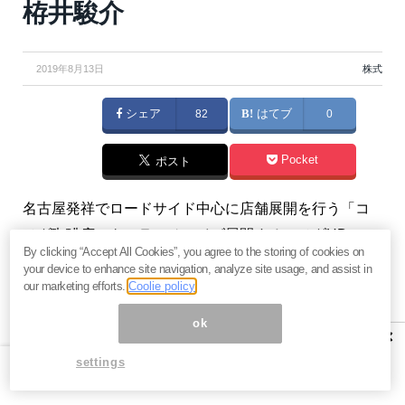
栫井駿介
2019年8月13日
株式
シェア
82
はてブ
0
Pocket
ポスト
名古屋発祥でロードサイド中心に店舗展開を行う「コ
メダ珈琲店」をフランチャイズ展開するコメダHD。
By clicking “Accept All Cookies”, you agree to the storing of cookies on
「時間を気にせずゆっくりくつろげる」内装が特徴で
your device to enhance site navigation, analyze site usage, and assist in
す。（『
バリュー株投資家の見方｜つばめ投資顧問
』
our marketing efforts.
Coolie policy
栫井駿介）
ok
×
settings
コメダHDは飲食業界の「台風の