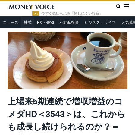
»
»
HOME
株式
上場来5期連続で増収増益のコメダHD＜3543
＞は、これからも成長し続けられるのか？＝栫井駿介
今すぐ始められる「損しにくい投資」
PR
ニュース
株式
FX・先物
不動産投資
ビジネス・ライフ
人気連
上場来5期連続で増収増益のコ
メダHD＜3543＞は、これから
も成長し続けられるのか？＝