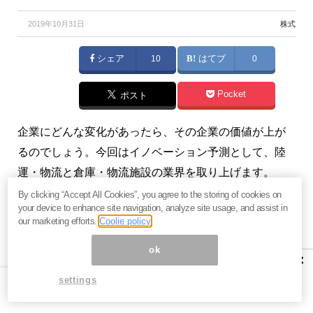
2019年10月31日
株式
シェア
10
はてブ
0
Pocket
ポスト
企業にどんな変化があったら、その企業の価値が上が
るのでしょう。今回はイノベーション予測として、陸
運・物流と倉庫・物流施設の業界を取り上げます。
（
イノベーションの理論でみる業界の変化
）
By clicking “Accept All Cookies”, you agree to the storing of cookies on
your device to enhance site navigation, analyze site usage, and assist in
our marketing efforts.
Coolie policy
本記事は『
イノベーションの理論でみる業界の変化
』
2019年10月28日号の一部抜粋です。全文にご興味をお
ok
×
持ちの方はぜひこの機会に、
今月分すべて無料のお試
settings
し購読
をどうぞ。