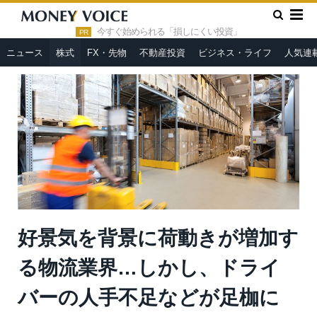
»
»
HOME
株式
好景気を背景に荷動きが増加する物流業界…し
かし、ドライバーの人手不足などが足枷に
今すぐ始められる「損しにくい投資」
PR
ニュース
株式
FX・先物
不動産投資
ビジネス・ライフ
人気連
好景気を背景に荷動きが増加す
る物流業界…しかし、ドライ
バーの人手不足などが足枷に