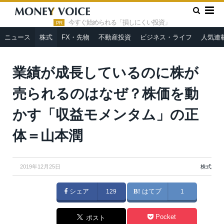
»
»
HOME
株式
業績が成長しているのに株が売られるのはな
ぜ？株価を動かす「収益モメンタム」の正体＝山本潤
今すぐ始められる「損しにくい投資」
PR
ニュース
株式
FX・先物
不動産投資
ビジネス・ライフ
人気連
業績が成長しているのに株が
売られるのはなぜ？株価を動
かす「収益モメンタム」の正
体＝山本潤
2019年12月25日
株式
シェア
129
はてブ
1
Pocket
ポスト