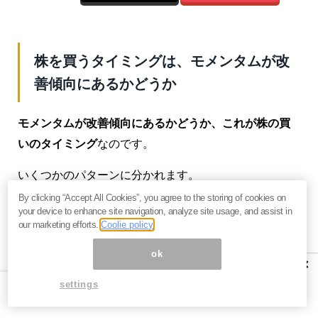
株を買うタイミングは、モメンタムが改
善傾向にあるかどうか
モメンタムが改善傾向にあるかどうか、これが株の買
いのタイミング
なのです。
いくつかのパターンに分かれます。
By clicking “Accept All Cookies”, you agree to the storing of cookies on
買いのタイミング：
your device to enhance site navigation, analyze site usage, and assist in
our marketing efforts.
Coolie policy
（1）過去の赤字から未来の黒字への転換時（＝今期黒
字化予想）
ok
×
（2）減益から増益への転換時（＝前期減益で今期増益
settings
予想）
（3）増益率の改善時（今期の予想増益率が前期の増益