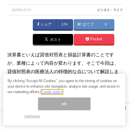
2020年1月7日
ビジネス・ライフ
シェア
174
はてブ
0
Pocket
ポスト
決算書といえば貸借対照表と損益計算書のことです
が、業種によって内容が変わります。そこで今回は、
貸借対照表の医療法人の特徴的な点について解説しま
す。（『
お金持ちになりたいけどお金のことよく知ら
By clicking “Accept All Cookies”, you agree to the storing of cookies on
your device to enhance site navigation, analyze site usage, and assist in
ない人へ
』）
our marketing efforts.
Coolie policy
ok
×
貸借対照表から判断する、医療法人
settings
の経営状況