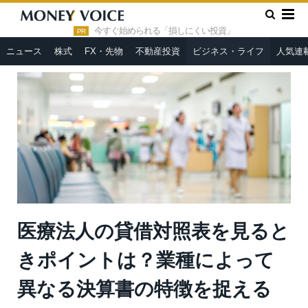
»
»
HOME
ビジネス・ライフ
医療法人の貸借対照表を見るとき
ポイントは？業種によって異なる決算書の特徴を捉える
今すぐ始められる「損しにくい投資」
PR
ニュース
株式
FX・先物
不動産投資
ビジネス・ライフ
人気連
医療法人の貸借対照表を見ると
きポイントは？業種によって
異なる決算書の特徴を捉える