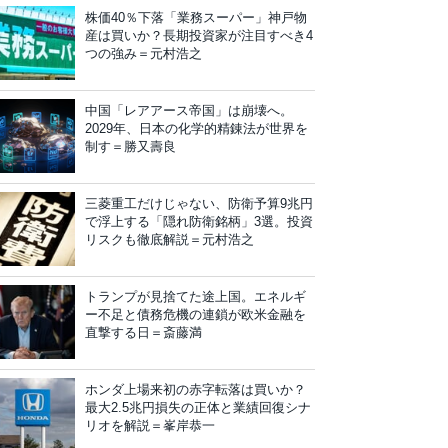
株価40％下落「業務スーパー」神戸物
産は買いか？長期投資家が注目すべき4
つの強み＝元村浩之
中国「レアアース帝国」は崩壊へ。
2029年、日本の化学的精錬法が世界を
制す＝勝又壽良
三菱重工だけじゃない、防衛予算9兆円
で浮上する「隠れ防衛銘柄」3選。投資
リスクも徹底解説＝元村浩之
トランプが見捨てた途上国。エネルギ
ー不足と債務危機の連鎖が欧米金融を
直撃する日＝斎藤満
ホンダ上場来初の赤字転落は買いか？
最大2.5兆円損失の正体と業績回復シナ
リオを解説＝峯岸恭一