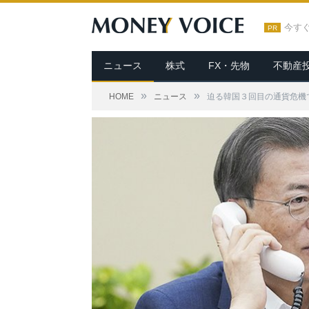
今す
PR
ニュース
株式
FX・先物
不動産
»
»
HOME
ニュース
迫る韓国３回目の通貨危機