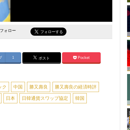
をフォロー
ブ
1
Pocket
ポスト
ック
中国
勝又壽良
勝又壽良の経済時評
日本
日韓通貨スワップ協定
韓国