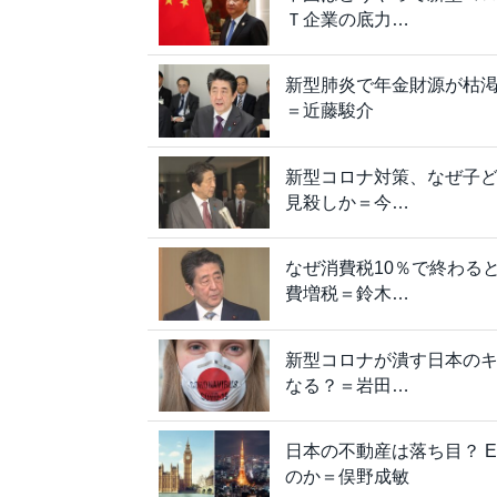
Ｔ企業の底力…
新型肺炎で年金財源が枯
＝近藤駿介
新型コロナ対策、なぜ子
見殺しか＝今…
なぜ消費税10％で終わる
費増税＝鈴木…
新型コロナが潰す日本の
なる？＝岩田…
日本の不動産は落ち目？ 
のか＝俣野成敏