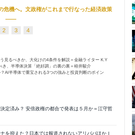
の危機へ。文政権がこれまで行なった経済政策
――
2
3
4
う見るべきか、大化けの4条件を解説＝金融ライター K.Y
べき、半導体決算「絶好調」の裏の裏＝栫井駿介
？AI半導体で重宝される3つの強みと投資判断のポイン
決定済み？ 安倍政権の都合で発表は５月か＝江守哲
ロナを抑えた？日本では報道されないアリババほかＩ