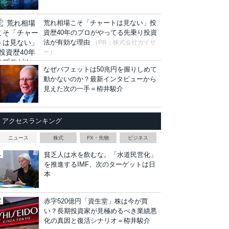
荒れ相場こそ「チャートは見ない」投
資歴40年のプロがやってる先乗り投資
法が有効な理由
（PR：株式会社カイザ
ー）
なぜバフェットは50兆円を握りしめて
動かないのか？最新インタビューから
見えた次の一手＝栫井駿介
アクセスランキング
ニュース
株式
FX・先物
ビジネス
貧乏人は水を飲むな。「水道民営化」
を推進するIMF、次のターゲットは日
本
赤字520億円「資生堂」株は今が買
い？長期投資家が見極めるべき業績悪
化の真因と復活シナリオ＝栫井駿介