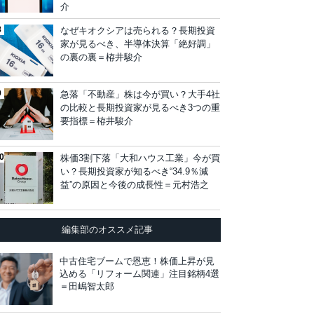
介
なぜキオクシアは売られる？長期投資
家が見るべき、半導体決算「絶好調」
の裏の裏＝栫井駿介
急落「不動産」株は今が買い？大手4社
の比較と長期投資家が見るべき3つの重
要指標＝栫井駿介
株価3割下落「大和ハウス工業」今が買
い？長期投資家が知るべき“34.9％減
益”の原因と今後の成長性＝元村浩之
編集部のオススメ記事
中古住宅ブームで恩恵！株価上昇が見
込める「リフォーム関連」注目銘柄4選
＝田嶋智太郎