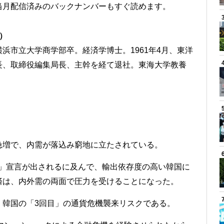
当月配信済みのバックナンバーもすぐ読めます。
）
浜市立大学商学部卒。経済学博士。1961年4月、東洋
長、取締役編集局長、主幹を経て退社。東海大学教養
急増で、内需が落込み窮地に立たされている。
ク」宣言が出されるに及んで、輸出依存度の高い韓国に
済は、内外需の両面で圧力を受けることになった。
、韓国の「3回目」の通貨危機襲来リスクである。