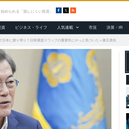
F
X
R
ぐ始められる「損しにくい投資」
a
S
c
S
投資
ビジネス・ライフ
人気連載
市況
決算・IR
e
b
o
で日本に擦り寄り？日韓通貨スワップの重要性にやっと気づいた＝勝又壽良
o
k