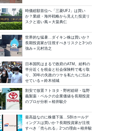
時価総額首位へ「三菱UFJ」は買い
か？業績・海外戦略から見えた投資リ
スクと追い風＝大畠典仁
世界的な猛暑…ダイキン株は買いか？
長期投資家が注視すべきリスクと3つの
強み＝元村浩之
日本国民はまるで政府のATM。給料の
半分近くを税金と社会保険料で毟り取
り、30年の失政のツケを私たちに払わ
せている＝鈴木傾城
割安で放置？トヨタ・野村総研・塩野
義製薬・ベルクの企業価値を長期投資
のプロが分析＝栫井駿介
最高益なのに株価下落…SBIホールデ
ィングスは買いか？長期投資家が注視
すべき「売られる」2つの理由＝栫井駿