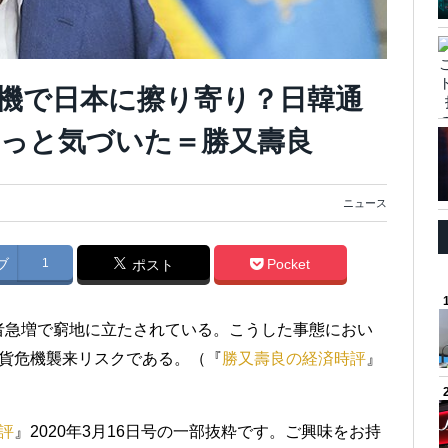
機で日本に擦り寄り？日韓通
っと気づいた＝勝又壽良
ニュース
ブ
1
Pocket
ポスト
者急増で窮地に立たされている。こうした事態におい
通貨危機襲来リスクである。（『
勝又壽良の経済時評
』
評
』2020年3月16日号の一部抜粋です。ご興味をお持