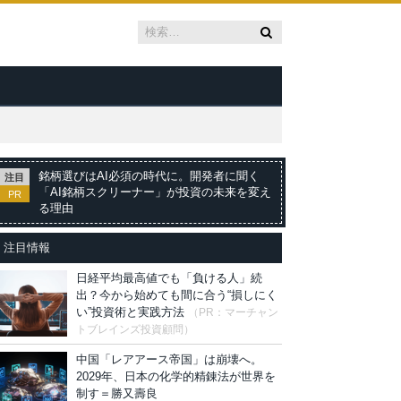
銘柄選びはAI必須の時代に。開発者に聞く
注目
「AI銘柄スクリーナー」が投資の未来を変え
PR
る理由
注目情報
日経平均最高値でも「負ける人」続
出？今から始めても間に合う“損しにく
い”投資術と実践方法
（PR：マーチャン
トブレインズ投資顧問）
中国「レアアース帝国」は崩壊へ。
2029年、日本の化学的精錬法が世界を
制す＝勝又壽良