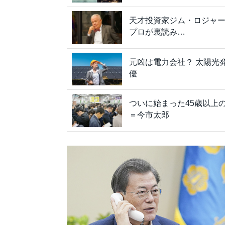
天才投資家ジム・ロジャ
プロが裏読み…
元凶は電力会社？ 太陽光
優
ついに始まった45歳以上
＝今市太郎