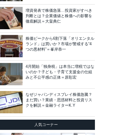
増資発表で株価急落…投資家がすべき
判断とは？企業価値と株価への影響を
徹底解説＝大畠典仁
株価ピークから6割下落「オリエンタル
ランド」は買いか？市場が警戒する“4
つの悪材料”＝峯岸恭一
4月開始「独身税」は本当に増税ではな
いのか？子ども・子育て支援金の仕組
みと不公平感の正体＝原彰宏
なぜジャパンディスプレイ株価急騰？
まだ買い？業績・思惑材料と投資リス
クを解説＝金融ライターK.Y
人気コーナー