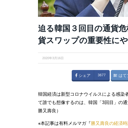
迫る韓国３回目の通貨危
貨スワップの重要性にや
2020年3月16日
シェア
3677
はて
韓国経済は新型コロナウイルスによる感染
て誰でも想像するのは、韓国「3回目」の
勝又壽良）
※本記事は有料メルマガ『
勝又壽良の経済時