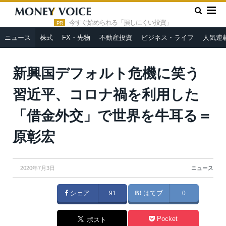
»
»
HOME
ニュース
新興国デフォルト危機に笑う習近平、コロ
ナ禍を利用した「借金外交」で世界を牛耳る＝原彰宏
今すぐ始められる「損しにくい投資」
PR
ニュース
株式
FX・先物
不動産投資
ビジネス・ライフ
人気連
新興国デフォルト危機に笑う
習近平、コロナ禍を利用した
「借金外交」で世界を牛耳る＝
原彰宏
2020年7月3日
ニュース
シェア
91
はてブ
0
Pocket
ポスト