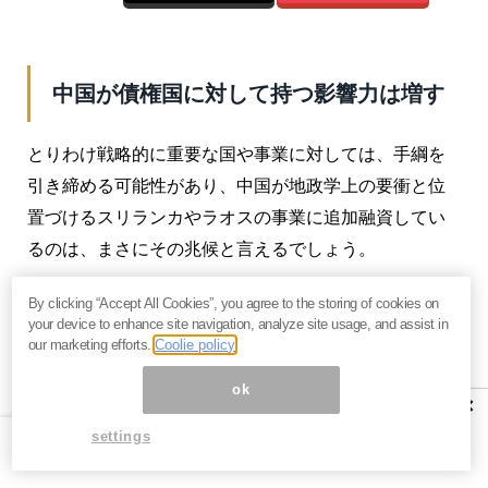
中国が債権国に対して持つ影響力は増す
とりわけ戦略的に重要な国や事業に対しては、手綱を
引き締める可能性があり、中国が地政学上の要衝と位
置づけるスリランカやラオスの事業に追加融資してい
るのは、まさにその兆候と言えるでしょう。
ケニアでは中国の融資で整備されたモンバサ港が債務
By clicking “Accept All Cookies”, you agree to the storing of cookies on
your device to enhance site navigation, analyze site usage, and assist in
不履行に陥り接収されるとの懸念もくすぶっていま
our marketing efforts.
Coolie policy
す。
ok
×
まさに、牙をむく「債務のワナ」です。中国の借金外
settings
交と呼ばれるものが牙をむき始めているのです。
20カ国・地域（G20）は4月の財務相・中央銀行総裁会