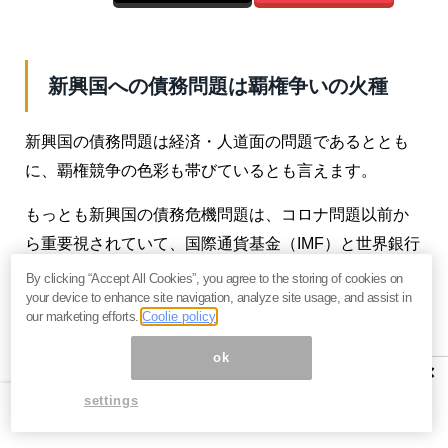
新興国への債務問題は覇権争いの火種
新興国の債務問題は経済・人道面の問題であるととも
に、覇権競争の色彩も帯びているとも言えます。
もっとも新興国の債務危機問題は、コロナ問題以前か
ら重要視されていて、国際通貨基金（IMF）と世界銀行
が今年2月にまとめた報告書も、低所得国のうちすでに
By clicking “Accept All Cookies”, you agree to the storing of cookies on
your device to enhance site navigation, analyze site usage, and assist in
半数で対外債務が返済不能に陥ったか、その危機にあ
our marketing efforts.
Coolie policy
ると指摘していました。
ok
×
低所得国に対して6カ月間、債務の返済を猶予したとは
settings
言え、2021年以降の道筋は不明とのことです。
やはり中国の動きが気がかりのようです。