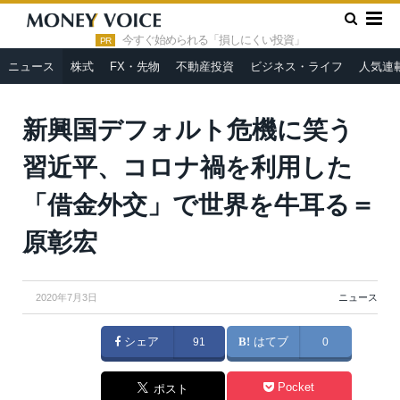
»
»
HOME
ニュース
新興国デフォルト危機に笑う習近平、コロ
ナ禍を利用した「借金外交」で世界を牛耳る＝原彰宏
今すぐ始められる「損しにくい投資」
PR
ニュース
株式
FX・先物
不動産投資
ビジネス・ライフ
人気連
新興国デフォルト危機に笑う
習近平、コロナ禍を利用した
「借金外交」で世界を牛耳る＝
原彰宏
2020年7月3日
ニュース
シェア
91
はてブ
0
Pocket
ポスト