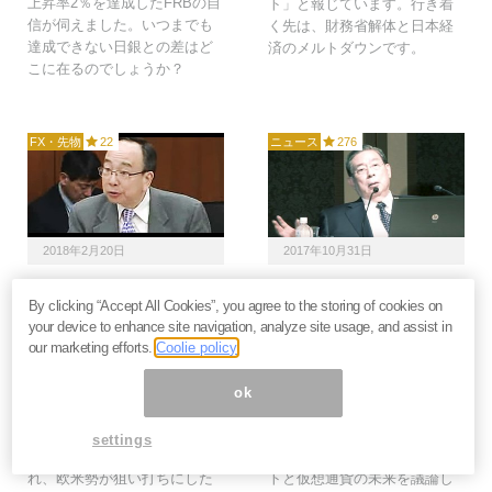
上昇率2％を達成したFRBの自
ト」と報じています。行き着
信が伺えました。いつまでも
く先は、財務省解体と日本経
達成できない日銀との差はど
済のメルトダウンです。
こに在るのでしょうか？
FX・先物
22
ニュース
276
2018年2月20日
2017年10月31日
黒田総裁、２期目は途中
SBI北尾会長はビットコ
By clicking “Accept All Cookies”, you agree to the storing of cookies on
退任？ 後任・雨宮氏を
イン開発者の「サトシ・
your device to enhance site navigation, analyze site usage, and assist in
狙う欧米勢と不穏な円高
ナカモト」と一体何を議
our marketing efforts.
Coolie policy
＝児島康孝
論したのか？
円は一時1ドル＝105円台に突
SBI北尾会長が10/26の第二四
ok
入しました。これは雨宮理事
半期決算説明会で驚くべきこ
の副総裁就任が「次期日銀総
とを言い放ちました。ビット
settings
裁」含みではないかと見ら
コイン開発者サトシ・ナカモ
れ、欧米勢が狙い打ちにした
トと仮想通貨の未来を議論し