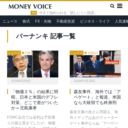
»
HOME
バーナンキ
今すぐ始められる「損しにくい投資」
PR
ニュース
株式
FX・先物
不動産投資
ビジネス・ライフ
人気連
バーナンキ 記事一覧
ニュース
538
ニュース
100614
2018年5月8日
2018年3月18日
「物価２％」の結果に明
森友事件、海外では「ア
暗。日本と米国のデフレ
ベゲート」と報道。米国
対策、どこで差がついた
なら大統領でも終身刑
か＝児島康孝
森友文書の改ざん問題を、海
FOMC会合では金利は予想通
外メディアはあのウォーター
りの据え置きでしたが、物価
ゲート事件ならぬ「アベゲー