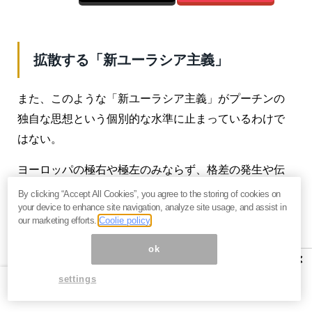
拡散する「新ユーラシア主義」
また、このような「新ユーラシア主義」がプーチンの
独自な思想という個別的な水準に止まっているわけで
はない。
ヨーロッパの極右や極左のみならず、格差の発生や伝
統的な社会秩序の解体など、欧米流の規制のない市場
By clicking “Accept All Cookies”, you agree to the storing of cookies on
your device to enhance site navigation, analyze site usage, and assist in
経済と民主主義のグローバルな拡大がもたらした負の
our marketing efforts.
Coolie policy
効果に憤っているあらゆる党派や集団を強く引き付け
ok
ている。伝統的な文化とその価値こそもっとも貴重な
×
ものであり、これに基づいた社会こそ、安定した社会
settings
であるとする思想なのだ。