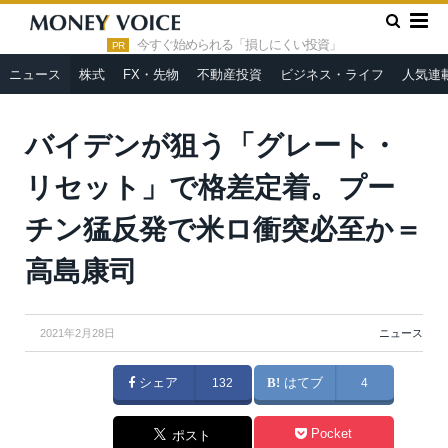
»
»
HOME
ニュース
バイデンが狙う「グレート・リセット」で
格差定着。プーチン猛反発で米ロ衝突必至か＝高島康司
今すぐ始められる「損しにくい投資」
PR
ニュース
株式
FX・先物
不動産投資
ビジネス・ライフ
人気連
バイデンが狙う「グレート・
リセット」で格差定着。プー
チン猛反発で米ロ衝突必至か＝
高島康司
2021年2月28日
ニュース
シェア
132
はてブ
4
Pocket
ポスト