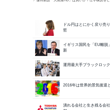
ドル円はとにかく戻り売
哲
イギリス国民を「EU離脱
新
運用最大手ブラックロッ
2016年は世界的景気後
潰れる会社と生き残る会