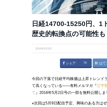
日経14700-15250円
歴史的転換点の可能性も
2016年5月3日
シェア
79
はて
今回の下落で日経平均株価は上昇トレンド
て高くなっている――有料メルマガ『
江守
て
』2016年5月2日号の一部を無料公開しま
※次回は5月9日配信予定、興味のある方は