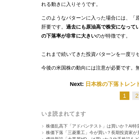
れる動きに入りそうです。
このようなパターンに入った場合には、「
肝要です。
過去にも原油高で株安になって
の下落率が非常に大きい
のが特徴です。
これまで続いてきた投資パターンを一度リ
今後の米国株の動向には注意が必要です。
Next:
日本株の下落トレン
1
2
いま読まれてます
株価乱高下「アドバンテスト」は買いか？AI特
株価下落「三菱重工」今が買い？長期投資家が見
優待新設「大黒屋HD」は買いか？仕手株説をど