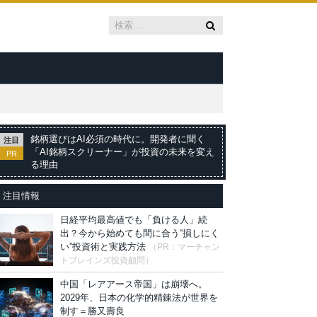
銘柄選びはAI必須の時代に。開発者に聞く
注目
「AI銘柄スクリーナー」が投資の未来を変え
PR
る理由
注目情報
日経平均最高値でも「負ける人」続
出？今から始めても間に合う“損しにく
い”投資術と実践方法
（PR：マーチャン
トブレインズ投資顧問）
中国「レアアース帝国」は崩壊へ。
2029年、日本の化学的精錬法が世界を
制す＝勝又壽良