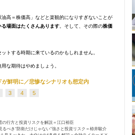
原油高＝株価高」などと楽観的になりすぎないことが
いる場面はたくさんあります
。そして、その際の
株価
セットする時期に来ているのかもしれません。
無用な期待はやめましょう。
ドが鮮明に／悲惨なシナリオも想定内
3
4
5
需の行方と投資リスクを解説＝江口裕臣
るべき“防衛だけじゃない”強さと投資リスク＝栫井駿介
う見るべきか、大化けの4条件を解説＝金融ライター K.Y