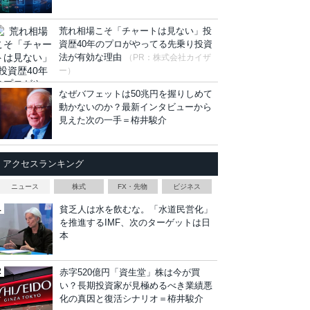
荒れ相場こそ「チャートは見ない」投
資歴40年のプロがやってる先乗り投資
法が有効な理由
（PR：株式会社カイザ
ー）
なぜバフェットは50兆円を握りしめて
動かないのか？最新インタビューから
見えた次の一手＝栫井駿介
アクセスランキング
ニュース
株式
FX・先物
ビジネス
貧乏人は水を飲むな。「水道民営化」
を推進するIMF、次のターゲットは日
本
赤字520億円「資生堂」株は今が買
い？長期投資家が見極めるべき業績悪
化の真因と復活シナリオ＝栫井駿介