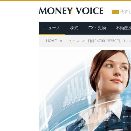
今す
PR
ニュース
株式
FX・先物
不動産
»
»
HOME
ニュース
日経14700-15250円