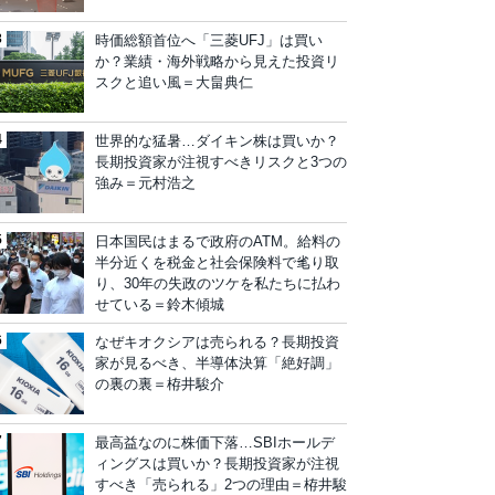
時価総額首位へ「三菱UFJ」は買い
か？業績・海外戦略から見えた投資リ
スクと追い風＝大畠典仁
世界的な猛暑…ダイキン株は買いか？
長期投資家が注視すべきリスクと3つの
強み＝元村浩之
日本国民はまるで政府のATM。給料の
半分近くを税金と社会保険料で毟り取
り、30年の失政のツケを私たちに払わ
せている＝鈴木傾城
なぜキオクシアは売られる？長期投資
家が見るべき、半導体決算「絶好調」
の裏の裏＝栫井駿介
最高益なのに株価下落…SBIホールデ
ィングスは買いか？長期投資家が注視
すべき「売られる」2つの理由＝栫井駿