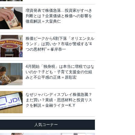
増資発表で株価急落…投資家がすべき
判断とは？企業価値と株価への影響を
徹底解説＝大畠典仁
株価ピークから6割下落「オリエンタル
ランド」は買いか？市場が警戒する“4
つの悪材料”＝峯岸恭一
4月開始「独身税」は本当に増税ではな
いのか？子ども・子育て支援金の仕組
みと不公平感の正体＝原彰宏
なぜジャパンディスプレイ株価急騰？
まだ買い？業績・思惑材料と投資リス
クを解説＝金融ライターK.Y
人気コーナー