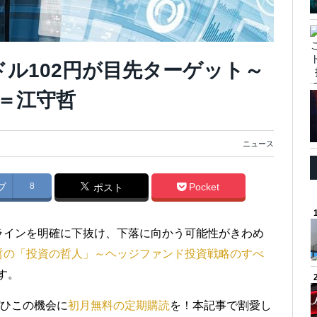
、1ドル102円が目先ターゲット～
＝江守哲
ニュース
ブ
8
Pocket
ポスト
ラインを明確に下抜け、下落に向かう可能性がきわめ
哲の「投資の哲人」～ヘッジファンド投資戦略のすべ
す。
ぜひこの機会に
初月無料の定期購読
を！本記事で割愛し