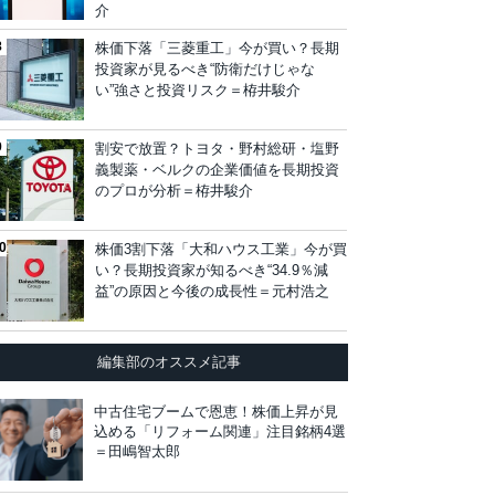
介
株価下落「三菱重工」今が買い？長期
投資家が見るべき“防衛だけじゃな
い”強さと投資リスク＝栫井駿介
割安で放置？トヨタ・野村総研・塩野
義製薬・ベルクの企業価値を長期投資
のプロが分析＝栫井駿介
株価3割下落「大和ハウス工業」今が買
い？長期投資家が知るべき“34.9％減
益”の原因と今後の成長性＝元村浩之
編集部のオススメ記事
中古住宅ブームで恩恵！株価上昇が見
込める「リフォーム関連」注目銘柄4選
＝田嶋智太郎