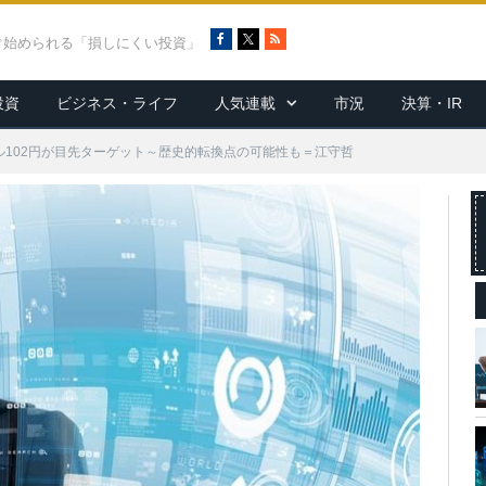
F
X
R
ぐ始められる「損しにくい投資」
a
S
c
S
投資
ビジネス・ライフ
人気連載
市況
決算・IR
e
b
o
、1ドル102円が目先ターゲット～歴史的転換点の可能性も＝江守哲
o
k