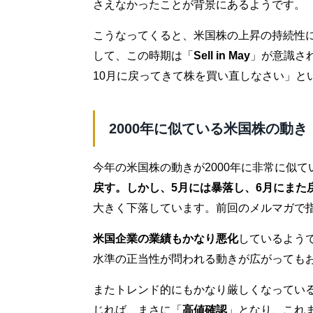
さえなかったことが背景にあるようです。
こうなってくると、米国株の上昇の持続性
して、この時期は「
Sell in May
」が意識さ
10月に戻ってきて株を買い直しなさい」と
2000年に似ている米国株の動き
今年の米国株の動きが2000年に非常に似
戻す。しかし、5月には暴落し、6月にまた
大きく下落しています。前回のメルマガで
米国企業の業績もかなり悪化
しているよう
水準の正当性が問われる動きが広がっても
またトレンド的にもかなり厳しくなってい
じれば、まさに「
高値確認
」となり、これ