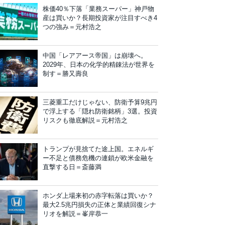
株価40％下落「業務スーパー」神戸物
産は買いか？長期投資家が注目すべき4
つの強み＝元村浩之
中国「レアアース帝国」は崩壊へ。
2029年、日本の化学的精錬法が世界を
制す＝勝又壽良
三菱重工だけじゃない、防衛予算9兆円
で浮上する「隠れ防衛銘柄」3選。投資
リスクも徹底解説＝元村浩之
トランプが見捨てた途上国。エネルギ
ー不足と債務危機の連鎖が欧米金融を
直撃する日＝斎藤満
ホンダ上場来初の赤字転落は買いか？
最大2.5兆円損失の正体と業績回復シナ
リオを解説＝峯岸恭一