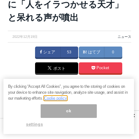
に「人をイラつかせる天才」
と呆れる声が噴出
2022年12月19日
ニュース
シェア
53
はてブ
0
Pocket
ポスト
防衛費増額のため、1兆円強の増税を強いるとしている
By clicking “Accept All Cookies”, you agree to the storing of cookies on
your device to enhance site navigation, analyze site usage, and assist in
岸田文雄首相が、記者会見で「賃上げするから負担感
our marketing efforts.
Coolie policy
なし」といった趣旨の発言をしたことが、国民の怒り
ok
の火に油を注ぐ格好となっているようだ。
×
settings
報道
によれば、2037年までだった復興特別所得税の課
税期間を最長13年も延長するという話に関し、記者か