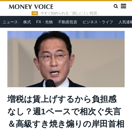
»
»
HOME
ニュース
増税は賃上げするから負担感なし？週1ペ
ースで相次ぐ失言＆高級すき焼き煽りの岸田首相に「人をイラつか
今すぐ始められる「損しにくい投資」
PR
せる天才」と呆れる声が噴出
ニュース
株式
FX・先物
不動産投資
ビジネス・ライフ
人気連
増税は賃上げするから負担感
なし？週1ペースで相次ぐ失言
＆高級すき焼き煽りの岸田首相