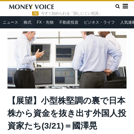
»
»
HOME
株式
【展望】小型株堅調の裏で日本株から資金を抜
き出す外国人投資家たち(3/21)＝國澤晃
今すぐ始められる「損しにくい投資」
PR
ニュース
株式
FX・先物
不動産投資
ビジネス・ライフ
人気連
【展望】小型株堅調の裏で日本
株から資金を抜き出す外国人投
資家たち(3/21)＝國澤晃