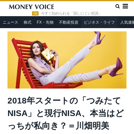
»
»
HOME
ビジネス・ライフ
2018年スタートの「つみたて
NISA」と現行NISA、本当はどっちが私向き？＝川畑明美
今すぐ始められる「損しにくい投資」
PR
ニュース
株式
FX・先物
不動産投資
ビジネス・ライフ
人気連
2018年スタートの「つみたて
NISA」と現行NISA、本当はど
っちが私向き？＝川畑明美