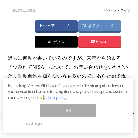
2017年11月5日
ビジネス・ライフ
シェア
3
はてブ
0
Pocket
ポスト
過去に何度か書いているのですが、来年から始まる
「つみたてNISA」について、お問い合わせをいただい
たり制度自体を知らない方も多いので、あらためて現
行NISAとの違いや、つみたてNISAの使いどころをご紹
By clicking “Accept All Cookies”, you agree to the storing of cookies on
your device to enhance site navigation, analyze site usage, and assist in
介します。（『
教育貧困にならないために
』川畑明
our marketing efforts.
Coolie policy
美）
ok
×
プロフィール：川畑明美（かわばた あけみ）
settings
ファイナンシャルプランナー。2人の子どもと夫婦の4
人暮らし。子育てをしながらフルタイムで働く傍ら、