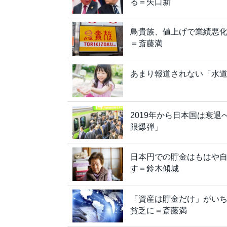
る＝矢口新
鳥貴族、値上げで業績悪
＝斎藤満
あまり報道されない「水
2019年から日本国は衰
限爆弾」
日本円での貯金はもはや
す＝鈴木傾城
「資産は貯金だけ」がい
貧乏に＝斎藤満