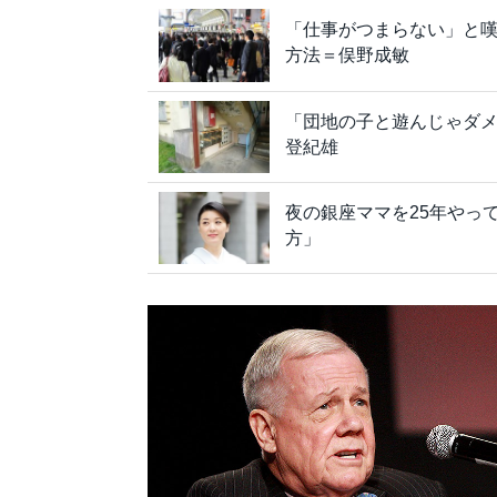
「仕事がつまらない」と
方法＝俣野成敏
「団地の子と遊んじゃダ
登紀雄
夜の銀座ママを25年やっ
方」