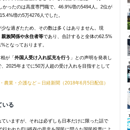
かったのは高度専門職で、46.9%増の5494人。2位が
15.4%増の5万4276人でした。
が少な過ぎたため、その数は多くはありません。現
、親族関係や永住者等
であり、合計すると全体の62.5%
1%となっております。
首相が「
外国人受け入れ拡充を行う
」との声明を発表し
、2025年までに50万人超の受け入れを目指すとして
農業・介護など – 日経新聞（2018年6月5日配信）
ている
れていますが、それは必ずしも日本だけに限った話で
スで行われたEU残存の是非を国民に問うた国民投票によ