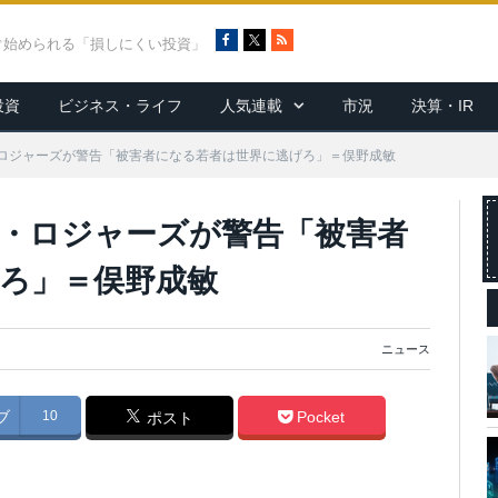
F
X
R
ぐ始められる「損しにくい投資」
a
S
c
S
投資
ビジネス・ライフ
人気連載
市況
決算・IR
e
b
o
ロジャーズが警告「被害者になる若者は世界に逃げろ」＝俣野成敏
o
k
・ロジャーズが警告「被害者
ろ」＝俣野成敏
ニュース
ブ
10
Pocket
ポスト