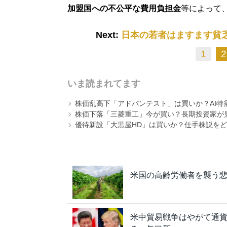
加盟国への不公平な費用負担金
等によって
Next:
日本の若者はますます貧
1
2
いま読まれてます
株価乱高下「アドバンテスト」は買いか？AI特
株価下落「三菱重工」今が買い？長期投資家が見
優待新設「大黒屋HD」は買いか？仕手株説をど
米国の高齢労働者を襲う
米中貿易戦争はやがて通