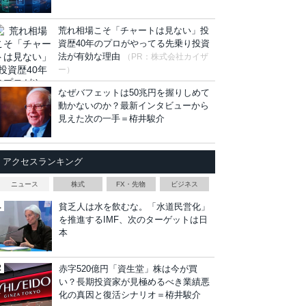
荒れ相場こそ「チャートは見ない」投
資歴40年のプロがやってる先乗り投資
法が有効な理由
（PR：株式会社カイザ
ー）
なぜバフェットは50兆円を握りしめて
動かないのか？最新インタビューから
見えた次の一手＝栫井駿介
アクセスランキング
ニュース
株式
FX・先物
ビジネス
貧乏人は水を飲むな。「水道民営化」
を推進するIMF、次のターゲットは日
本
赤字520億円「資生堂」株は今が買
い？長期投資家が見極めるべき業績悪
化の真因と復活シナリオ＝栫井駿介