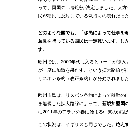
って、同国のEU離脱が決定しました。大
民が移民に反対している気持ちの表れだっ
どのような国でも、「移民によって仕事を
意見を持っている国民は一定数います
。し
す。
欧州では、2000年代に入るとユーロが導入
が一度に加盟を果たす、という拡大路線が推
リスボン条約（改正条約）が発効されまし
欧州市民は、リスボン条約によって移動の
を無視した拡大路線によって、
新規加盟国
に2011年のアラブの春に始まる中東の混
この状況は、イギリスも同じでした。
絶え