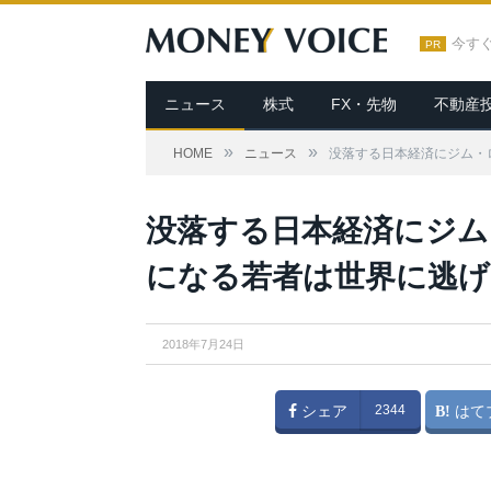
今す
PR
ニュース
株式
FX・先物
不動産
»
»
HOME
ニュース
没落する日本経済にジム・
没落する日本経済にジム
になる若者は世界に逃げ
2018年7月24日
シェア
2344
はて