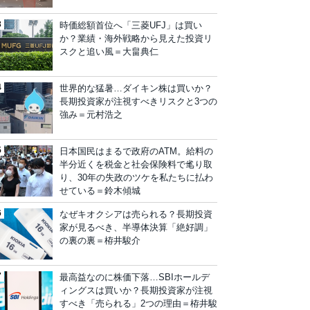
時価総額首位へ「三菱UFJ」は買い
か？業績・海外戦略から見えた投資リ
スクと追い風＝大畠典仁
世界的な猛暑…ダイキン株は買いか？
長期投資家が注視すべきリスクと3つの
強み＝元村浩之
日本国民はまるで政府のATM。給料の
半分近くを税金と社会保険料で毟り取
り、30年の失政のツケを私たちに払わ
せている＝鈴木傾城
なぜキオクシアは売られる？長期投資
家が見るべき、半導体決算「絶好調」
の裏の裏＝栫井駿介
最高益なのに株価下落…SBIホールデ
ィングスは買いか？長期投資家が注視
すべき「売られる」2つの理由＝栫井駿