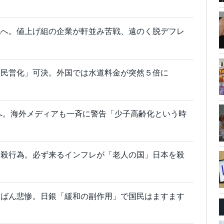
化へ。値上げ組の企業が軒並み苦戦、遠のく脱デフレ
道民営化」可決。外国では水道料金が突然５倍に
退へ。海外メディアも一斉に警告「少子高齢化という時
自殺行為。必ず来るインフレが「老人の国」日本を殺
ちばん悲惨。日銀「緩和の副作用」で国民はますます