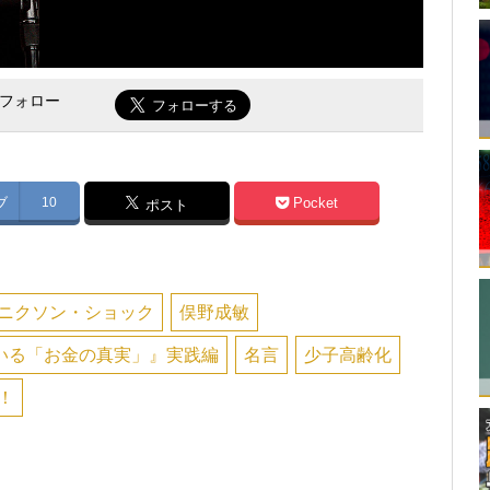
をフォロー
ブ
10
Pocket
ポスト
ニクソン・ショック
俣野成敏
いる「お金の真実」』実践編
名言
少子高齢化
！