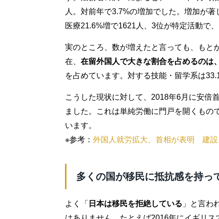
人。対前年で3.7%の増加でした。増加が著し
医療21.6%増で1621人、3位が特定活動で、
実のところ、数が増えたと言っても、もと
在、
在留外国人で大きな割合を占めるのは
を占めています。対する技能・留学系は33.
こうした現状に対して、2018年6月に安倍
ました。これは単純労働に門戸を開くもので
います。
※参考：
外国人就労拡大、首相が表明 建設・
多くの国が移民に抵抗感を持っ
よく「
日本は移民を拒絶している
」と言わ
はありません。たとえば2016年にイギリ