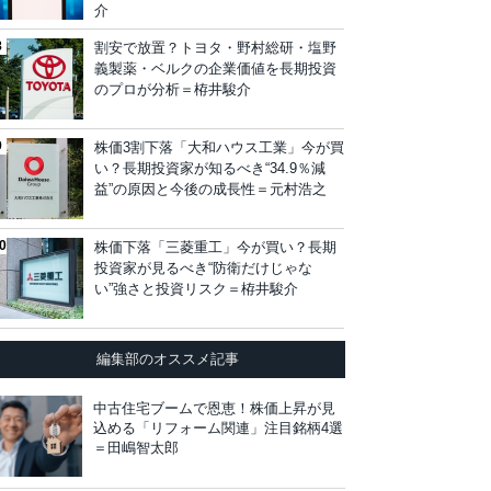
介
割安で放置？トヨタ・野村総研・塩野
義製薬・ベルクの企業価値を長期投資
のプロが分析＝栫井駿介
株価3割下落「大和ハウス工業」今が買
い？長期投資家が知るべき“34.9％減
益”の原因と今後の成長性＝元村浩之
株価下落「三菱重工」今が買い？長期
投資家が見るべき“防衛だけじゃな
い”強さと投資リスク＝栫井駿介
編集部のオススメ記事
中古住宅ブームで恩恵！株価上昇が見
込める「リフォーム関連」注目銘柄4選
＝田嶋智太郎