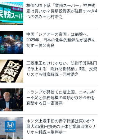
株価40％下落「業務スーパー」神戸物
産は買いか？長期投資家が注目すべき4
つの強み＝元村浩之
中国「レアアース帝国」は崩壊へ。
2029年、日本の化学的精錬法が世界を
制す＝勝又壽良
三菱重工だけじゃない、防衛予算9兆円
で浮上する「隠れ防衛銘柄」3選。投資
リスクも徹底解説＝元村浩之
トランプが見捨てた途上国。エネルギ
ー不足と債務危機の連鎖が欧米金融を
直撃する日＝斎藤満
ホンダ上場来初の赤字転落は買いか？
最大2.5兆円損失の正体と業績回復シナ
リオを解説＝峯岸恭一