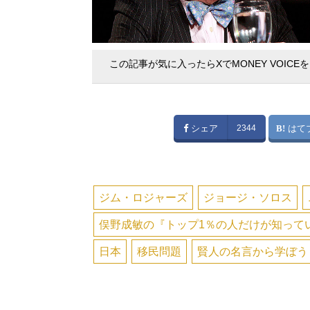
この記事が気に入ったらXでMONEY VOICE
シェア
2344
はて
ジム・ロジャーズ
ジョージ・ソロス
俣野成敏の『トップ1％の人だけが知って
日本
移民問題
賢人の名言から学ぼう