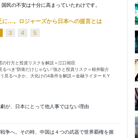
、国民の不安は十分に高まっていたわけです。
乏に…。ロジャーズから日本への提言とは
3
4
5
需の行方と投資リスクを解説＝江口裕臣
るべき“防衛だけじゃない”強さと投資リスク＝栫井駿介
う見るべきか、大化けの4条件を解説＝金融ライター K.Y
悲劇が、日本にとって他人事ではない理由
貨戦争へ。その時、中国は４つの武器で世界覇権を握