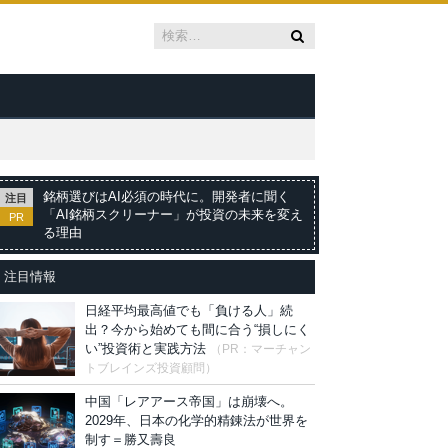
銘柄選びはAI必須の時代に。開発者に聞く
注目
「AI銘柄スクリーナー」が投資の未来を変え
PR
る理由
注目情報
日経平均最高値でも「負ける人」続
出？今から始めても間に合う“損しにく
い”投資術と実践方法
（PR：マーチャン
トブレインズ投資顧問）
中国「レアアース帝国」は崩壊へ。
2029年、日本の化学的精錬法が世界を
制す＝勝又壽良