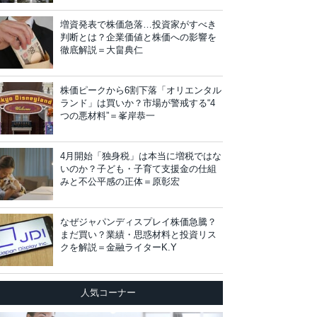
増資発表で株価急落…投資家がすべき
判断とは？企業価値と株価への影響を
徹底解説＝大畠典仁
株価ピークから6割下落「オリエンタル
ランド」は買いか？市場が警戒する“4
つの悪材料”＝峯岸恭一
4月開始「独身税」は本当に増税ではな
いのか？子ども・子育て支援金の仕組
みと不公平感の正体＝原彰宏
なぜジャパンディスプレイ株価急騰？
まだ買い？業績・思惑材料と投資リス
クを解説＝金融ライターK.Y
人気コーナー