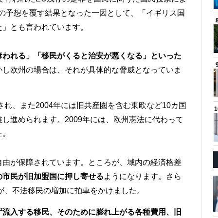
方の予想を覆す結果となった一因として、「イギリス国
た」とも言われています。
奪われる」「移民がくると治安が悪くなる」といった
かし欧州の場合は、それが具体的な脅威となっていま
され、また2004年には旧共産圏を含む東欧など10カ国
し進められます。2009年には、欧州憲法に代わって
た。
自由が保障されています。ところが、域内の経済格差
の市民が旧加盟国に押し寄せる
ようになります。さら
乱が、不法移民の増加に拍車をかけました。
ず流入する移民、そのために膨れ上がる各種費用、旧