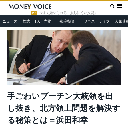
»
»
HOME
ニュース
手ごわいプーチン大統領を出し抜き、北方
領土問題を解決する秘策とは＝浜田和幸
今すぐ始められる「損しにくい投資」
PR
ニュース
株式
FX・先物
不動産投資
ビジネス・ライフ
人気連
手ごわいプーチン大統領を出
し抜き、北方領土問題を解決す
る秘策とは＝浜田和幸