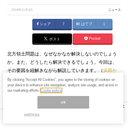
2018年11月4日
ニュース
シェア
7
はてブ
1
Pocket
ポスト
北方領土問題は、なぜなかなか解決しないのでしょう
か。また、どうしたら解決できるでしょう。今回は、
その要因を紐解きながら解説していきます。（
浜田か
ずゆきの『ぶっちゃけ話はここだけで』
浜田和幸）
By clicking “Accept All Cookies”, you agree to the storing of cookies on
your device to enhance site navigation, analyze site usage, and assist in
our marketing efforts.
Coolie policy
※本記事は有料メルマガ『
浜田かずゆきの『ぶっちゃけ
話はここだけで』
』2018年11月2日号の一部抜粋で
ok
×
す。ご興味をお持ちの方はぜひこの機会に
ご購読
をど
settings
うぞ。当月配信済みのバックナンバーもすぐ読めま
す。