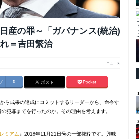
日産の罪～「ガバナンス(統治)
れ＝吉田繁治
ニュース
ブ
0
Pocket
ポスト
つから成果の達成にコミットするリーダーから、命令す
者の犯罪までを行ったのか。その理由を考えます。
）
レミアム
』2018年11月21日号の一部抜粋です。興味