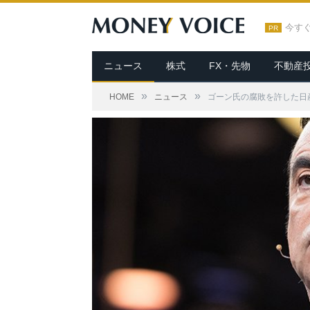
今す
PR
ニュース
株式
FX・先物
不動産
»
»
HOME
ニュース
ゴーン氏の腐敗を許した日