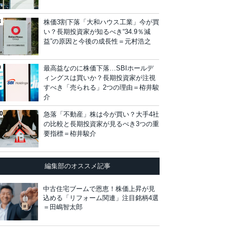
株価3割下落「大和ハウス工業」今が買
い？長期投資家が知るべき“34.9％減
益”の原因と今後の成長性＝元村浩之
最高益なのに株価下落…SBIホールデ
ィングスは買いか？長期投資家が注視
すべき「売られる」2つの理由＝栫井駿
介
急落「不動産」株は今が買い？大手4社
の比較と長期投資家が見るべき3つの重
要指標＝栫井駿介
編集部のオススメ記事
中古住宅ブームで恩恵！株価上昇が見
込める「リフォーム関連」注目銘柄4選
＝田嶋智太郎