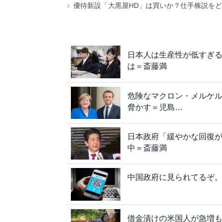
優待新設「大黒屋HD」は買いか？仕手株説をど
日本人は生産性が低すぎる
は＝斎藤満
危険なマクロン・メルケ
脅かす＝児島…
日本政府「緩やかな回復
中＝斎藤満
中国政府に見られてるぞ。
借金漬けの米国人が急増も