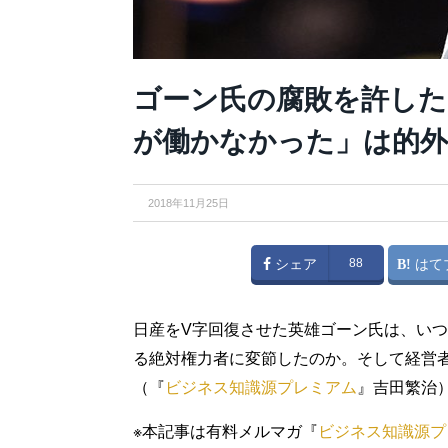
ゴーン氏の腐敗を許した
が働かなかった」は的外
2018年11月25日
シェア
88
はて
日産をV字回復させた英雄ゴーン氏は、い
る絶対権力者に変節したのか。そして経営
（『
ビジネス知識源プレミアム
』吉田繁治
※本記事は有料メルマガ『
ビジネス知識源プ