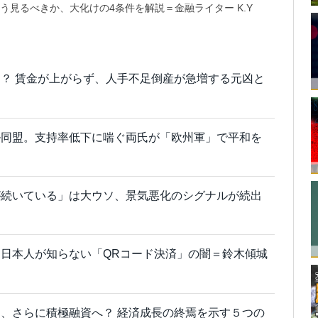
う見るべきか、大化けの4条件を解説＝金融ライター K.Y
？ 賃金が上がらず、人手不足倒産が急増する元凶と
ル同盟。支持率低下に喘ぐ両氏が「欧州軍」で平和を
が続いている」は大ウソ、景気悪化のシグナルが続出
日本人が知らない「QRコード決済」の闇＝鈴木傾城
、さらに積極融資へ？ 経済成長の終焉を示す５つの