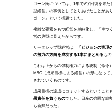
ゴーン氏については、1年でV字回復を果た
型経営」の事例としてとりあげたことがあ
ゴーン』という標題でした。
複雑な要素をもつ経営を単純化し、「車づ
営の典型に見えたからです。
リーダシップ型経営は、
「ビジョンの実現
の努力の方向を成功する1本にまとめる
もの
これは上からの強制権力による統制（命令
MBO（成果目標による経営）の形になって
されていくものです。
成果目標の達成にコミットするということ
果責任を負うもの
でした。日産の強固な縦
も新鮮だった。