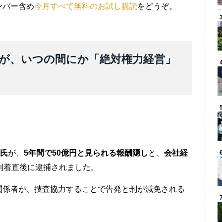
ンバー含め
今月すべて無料のお試し購読
をどうぞ。
が、いつの間にか「絶対権力経営」
氏
が、
5年間で50億円と見られる報酬隠し
と、
会社経
到着直後に逮捕されました。
関係者が、捜査協力することで告発と刑が減免される