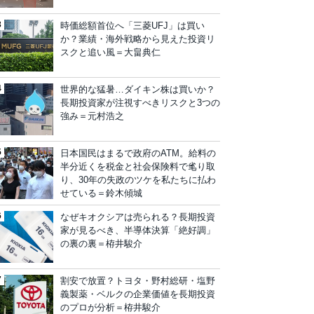
時価総額首位へ「三菱UFJ」は買い
か？業績・海外戦略から見えた投資リ
スクと追い風＝大畠典仁
世界的な猛暑…ダイキン株は買いか？
長期投資家が注視すべきリスクと3つの
強み＝元村浩之
日本国民はまるで政府のATM。給料の
半分近くを税金と社会保険料で毟り取
り、30年の失政のツケを私たちに払わ
せている＝鈴木傾城
なぜキオクシアは売られる？長期投資
家が見るべき、半導体決算「絶好調」
の裏の裏＝栫井駿介
割安で放置？トヨタ・野村総研・塩野
義製薬・ベルクの企業価値を長期投資
のプロが分析＝栫井駿介