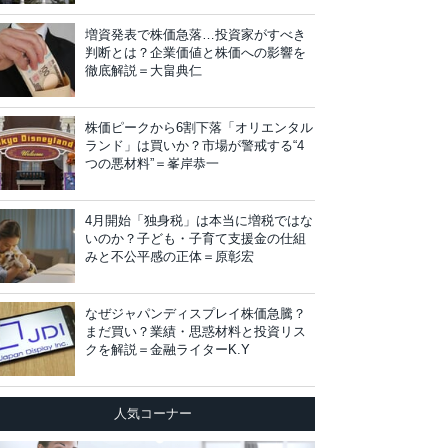
増資発表で株価急落…投資家がすべき
判断とは？企業価値と株価への影響を
徹底解説＝大畠典仁
株価ピークから6割下落「オリエンタル
ランド」は買いか？市場が警戒する“4
つの悪材料”＝峯岸恭一
4月開始「独身税」は本当に増税ではな
いのか？子ども・子育て支援金の仕組
みと不公平感の正体＝原彰宏
なぜジャパンディスプレイ株価急騰？
まだ買い？業績・思惑材料と投資リス
クを解説＝金融ライターK.Y
人気コーナー