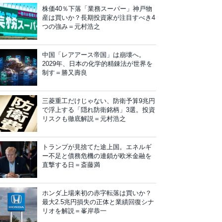
株価40％下落「業務スーパー」神戸物
産は買いか？長期投資家が注目すべき4
つの強み＝元村浩之
中国「レアアース帝国」は崩壊へ。
2029年、日本の化学的精錬法が世界を
制す＝勝又壽良
三菱重工だけじゃない、防衛予算9兆円
で浮上する「隠れ防衛銘柄」3選。投資
リスクも徹底解説＝元村浩之
トランプが見捨てた途上国。エネルギ
ー不足と債務危機の連鎖が欧米金融を
直撃する日＝斎藤満
ホンダ上場来初の赤字転落は買いか？
最大2.5兆円損失の正体と業績回復シナ
リオを解説＝峯岸恭一