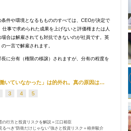
条件や環境となるももののすべては、CEOが決定で
、仕事で求められた成果を上げないと評価権または人
の場合は解雇されても対抗できないのが社員です。英
」の一言で解雇されます。
部長に分有（権限の移譲）されますが、分有の程度を
働いていなかった」は的外れ。真の原因は…
3
4
5
需の行方と投資リスクを解説＝江口裕臣
るべき“防衛だけじゃない”強さと投資リスク＝栫井駿介