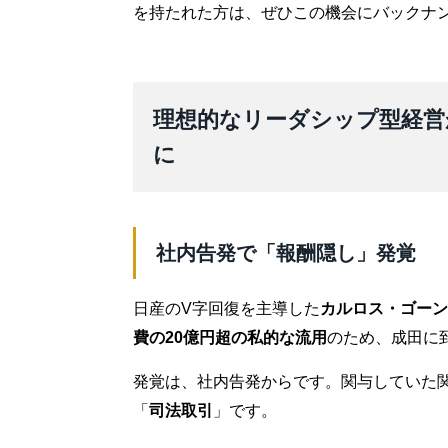
を持たれた方は、ぜひこの機会にバックナ
理想的なリーダシップ型経営
に
社内告発で「報酬隠し」発覚
日産のV字回復を主導した
カルロス・ゴーン
費の20億円超の私的な流用
のため、成田に
発覚は、社内告発からです。関与していた
「
司法取引
」です。