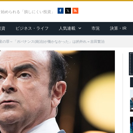
F
X
R
ぐ始められる「損しにくい投資」
a
S
c
S
投資
ビジネス・ライフ
人気連載
市況
決算・IR
e
b
o
産の罪～「ガバナンス(統治)が働かなかった」は的外れ＝吉田繁治
o
k