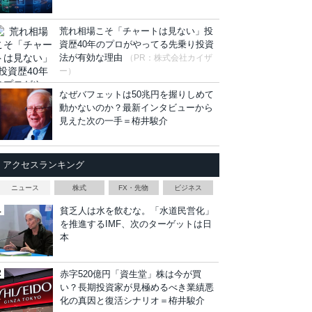
荒れ相場こそ「チャートは見ない」投
資歴40年のプロがやってる先乗り投資
法が有効な理由
（PR：株式会社カイザ
ー）
なぜバフェットは50兆円を握りしめて
動かないのか？最新インタビューから
見えた次の一手＝栫井駿介
アクセスランキング
ニュース
株式
FX・先物
ビジネス
貧乏人は水を飲むな。「水道民営化」
を推進するIMF、次のターゲットは日
本
赤字520億円「資生堂」株は今が買
い？長期投資家が見極めるべき業績悪
化の真因と復活シナリオ＝栫井駿介