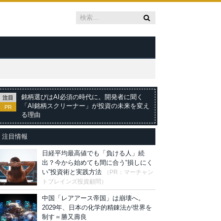
銘柄選びはAI必須の時代に。開発者に聞く
注目
「AI銘柄スクリーナー」が投資の未来を変え
PR
る理由
注目情報
日経平均最高値でも「負ける人」続
出？今から始めても間に合う“損しにく
い”投資術と実践方法
（PR：マーチャン
トブレインズ投資顧問）
中国「レアアース帝国」は崩壊へ。
2029年、日本の化学的精錬法が世界を
制す＝勝又壽良