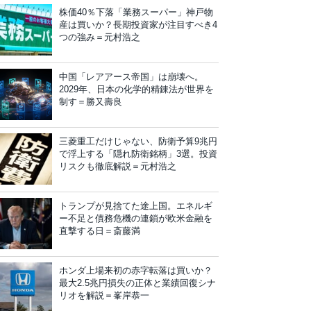
株価40％下落「業務スーパー」神戸物
産は買いか？長期投資家が注目すべき4
つの強み＝元村浩之
中国「レアアース帝国」は崩壊へ。
2029年、日本の化学的精錬法が世界を
制す＝勝又壽良
三菱重工だけじゃない、防衛予算9兆円
で浮上する「隠れ防衛銘柄」3選。投資
リスクも徹底解説＝元村浩之
トランプが見捨てた途上国。エネルギ
ー不足と債務危機の連鎖が欧米金融を
直撃する日＝斎藤満
ホンダ上場来初の赤字転落は買いか？
最大2.5兆円損失の正体と業績回復シナ
リオを解説＝峯岸恭一