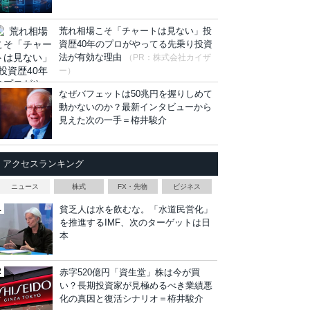
荒れ相場こそ「チャートは見ない」投
資歴40年のプロがやってる先乗り投資
法が有効な理由
（PR：株式会社カイザ
ー）
なぜバフェットは50兆円を握りしめて
動かないのか？最新インタビューから
見えた次の一手＝栫井駿介
アクセスランキング
ニュース
株式
FX・先物
ビジネス
貧乏人は水を飲むな。「水道民営化」
を推進するIMF、次のターゲットは日
本
赤字520億円「資生堂」株は今が買
い？長期投資家が見極めるべき業績悪
化の真因と復活シナリオ＝栫井駿介