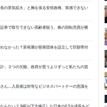
最長の景気拡大」と胸を張る安倍政権、実感できない
ト証券で取引できない高齢者狙う、株の回転売買が横
われなかった？富裕層が慈善団体を設立して巨額寄付
統計」２つの欠陥、政府が思うよりずっと私たちの賃
家さん…入居者は対等なビジネスパートナーの意識を
らない？ IMFが下方修正した日本の0.5％成長をど