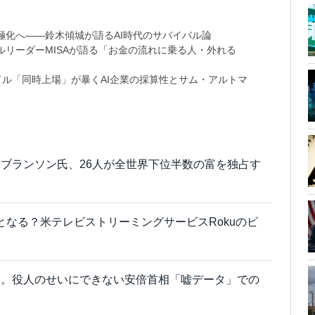
極化へ――鈴木傾城が語るAI時代のサバイバル論
リーダーMISAが語る「お金の流れに乗る人・外れる
9兆ドル「同時上場」が暴くAI企業の採算性とサム・アルトマ
ブランソン氏、26人が全世界下位半数の富を独占す
クとなる？米テレビストリーミングサービスRokuのビ
い。役人のせいにできない安倍首相「嘘データ」での