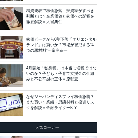
増資発表で株価急落…投資家がすべき
判断とは？企業価値と株価への影響を
徹底解説＝大畠典仁
株価ピークから6割下落「オリエンタル
ランド」は買いか？市場が警戒する“4
つの悪材料”＝峯岸恭一
4月開始「独身税」は本当に増税ではな
いのか？子ども・子育て支援金の仕組
みと不公平感の正体＝原彰宏
なぜジャパンディスプレイ株価急騰？
まだ買い？業績・思惑材料と投資リス
クを解説＝金融ライターK.Y
人気コーナー