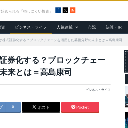
F
X
R
ぐ始められる「損しにくい投資」
a
S
c
S
投資
ビジネス・ライフ
人気連載
市況
決算・IR
e
b
o
が株式証券化する？ブロックチェーンを活用した芸術分野の未来とは＝高島康司
o
k
証券化する？ブロックチェー
未来とは＝高島康司
ビジネス・ライフ
ブ
0
Pocket
ポスト