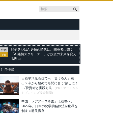
銘柄選びはAI必須の時代に。開発者に聞く
注目
「AI銘柄スクリーナー」が投資の未来を変え
PR
る理由
注目情報
日経平均最高値でも「負ける人」続
出？今から始めても間に合う“損しにく
い”投資術と実践方法
（PR：マーチャン
トブレインズ投資顧問）
中国「レアアース帝国」は崩壊へ。
2029年、日本の化学的精錬法が世界を
制す＝勝又壽良