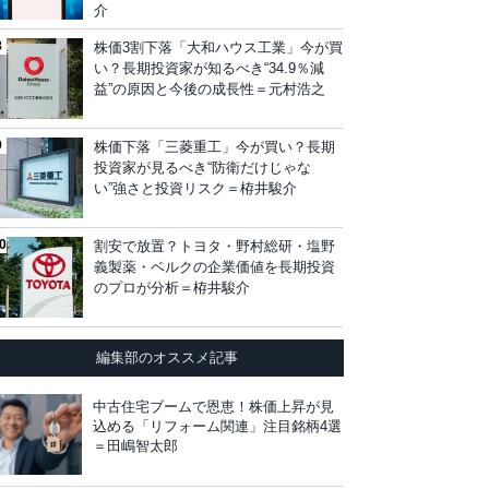
介
株価3割下落「大和ハウス工業」今が買
い？長期投資家が知るべき“34.9％減
益”の原因と今後の成長性＝元村浩之
株価下落「三菱重工」今が買い？長期
投資家が見るべき“防衛だけじゃな
い”強さと投資リスク＝栫井駿介
割安で放置？トヨタ・野村総研・塩野
義製薬・ベルクの企業価値を長期投資
のプロが分析＝栫井駿介
編集部のオススメ記事
中古住宅ブームで恩恵！株価上昇が見
込める「リフォーム関連」注目銘柄4選
＝田嶋智太郎