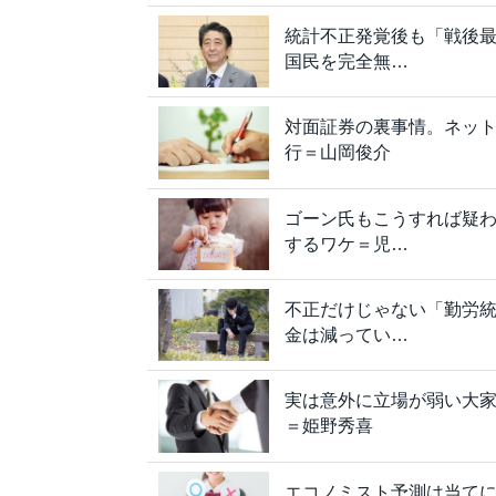
統計不正発覚後も「戦後
国民を完全無…
対面証券の裏事情。ネッ
行＝山岡俊介
ゴーン氏もこうすれば疑
するワケ＝児…
不正だけじゃない「勤労
金は減ってい…
実は意外に立場が弱い大
＝姫野秀喜
エコノミスト予測は当てにな