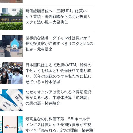
時価総額首位へ「三菱UFJ」は買い
か？業績・海外戦略から見えた投資リ
スクと追い風＝大畠典仁
世界的な猛暑…ダイキン株は買いか？
長期投資家が注視すべきリスクと3つの
強み＝元村浩之
日本国民はまるで政府のATM。給料の
半分近くを税金と社会保険料で毟り取
り、30年の失政のツケを私たちに払わ
せている＝鈴木傾城
なぜキオクシアは売られる？長期投資
家が見るべき、半導体決算「絶好調」
の裏の裏＝栫井駿介
最高益なのに株価下落…SBIホールデ
ィングスは買いか？長期投資家が注視
すべき「売られる」2つの理由＝栫井駿