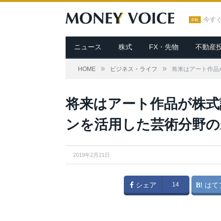
今す
PR
ニュース
株式
FX・先物
不動産
»
»
HOME
ビジネス・ライフ
将来はアート作品
将来はアート作品が株式
ンを活用した芸術分野の
2019年2月21日
シェア
14
はて